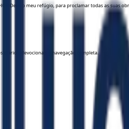
HOR Deus o meu refúgio, para proclamar todas as suas obr
los diários, devocionais e navegação completa.