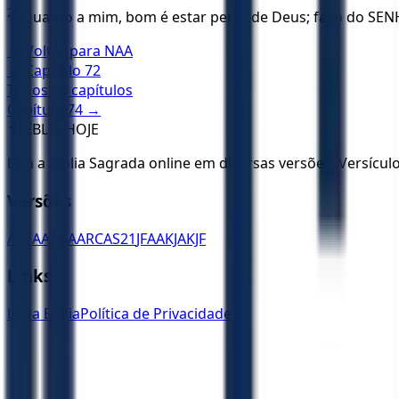
28
Quanto a mim, bom é estar perto de Deus; faço do SEN
← Voltar para
NAA
← Capítulo
72
Todos os capítulos
Capítulo
74
→
✝️
BÍBLIA HOJE
Leia a Bíblia Sagrada online em diversas versões. Versícu
Versões
ACF
AA
ARA
ARC
AS21
JFAA
KJA
KJF
Links
Ler a Bíblia
Política de Privacidade