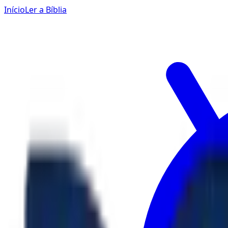
Início
Ler a Bíblia