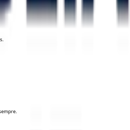
s.
 sempre.