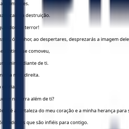
a o fim deles.
zes cair na destruição.
uilados de terror!
im, ó Senhor, ao despertares, desprezarás a imagem dele
eu íntimo se comoveu,
 animal diante de ti.
minha mão direita.
 glória.
rer na terra além de ti?
Deus é a fortaleza do meu coração e a minha herança para
is todos os que são infiéis para contigo.