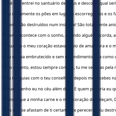
17
até que entrei no santuário de Deus e descobri qual seri
18
Tu certamente os pões em lugares escorregadios e os fa
19
Como são destruídos num instante! São totalmente aniq
20
Como acontece com o sonho, quando alguém acorda, ass
21
Quando o meu coração estava cheio de amargura e o m
22
eu estava embrutecido e sem entendimento; era como um
23
No entanto, estou sempre contigo, tu me seguras pela 
24
Tu me guias com o teu conselho e depois me recebes na
25
Quem tenho eu no céu além de ti? E quem poderia eu que
26
Ainda que a minha carne e o meu coração desfaleçam, 
27
Os que se afastam de ti certamente perecerão; tu destró