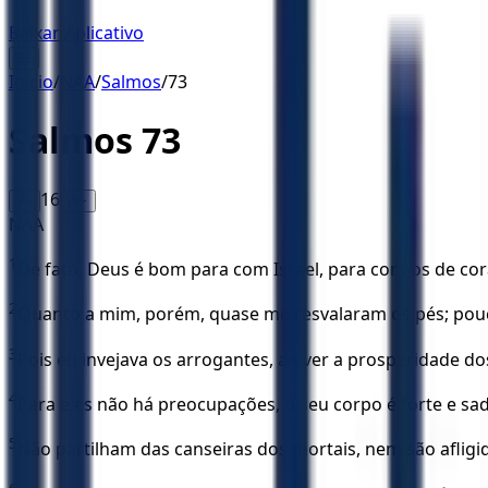
Baixar Aplicativo
☰
Início
/
NAA
/
Salmos
/
73
Salmos
73
16
A-
A+
NAA
1
De fato, Deus é bom para com Israel, para com os de cor
2
Quanto a mim, porém, quase me resvalaram os pés; pouc
3
Pois eu invejava os arrogantes, ao ver a prosperidade d
4
Para eles não há preocupações, o seu corpo é forte e sad
5
Não partilham das canseiras dos mortais, nem são afligi