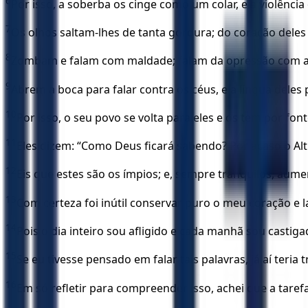
6
Por isso, a soberba os cinge como um colar, e a violênc
7
Os olhos saltam-lhes de tanta gordura; do coração deles
8
Zombam e falam com maldade; falam da opressão com a
9
Abrem a boca para falar contra os céus, e a língua deles 
10
Por isso, o seu povo se volta para eles e os tem por fon
11
Eles dizem: “Como Deus ficará sabendo? Por acaso o A
12
Eis que estes são os ímpios; e, sempre tranquilos, aum
13
Com certeza foi inútil conservar puro o meu coração e 
14
Pois o dia inteiro sou afligido e cada manhã sou castiga
15
Se eu tivesse pensado em falar tais palavras, já aí teria 
16
Em só refletir para compreender isso, achei que a tare