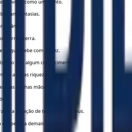
ia os envolve como um manto.
 brotam fantasias.
rrogância.
percorre a terra.
te da qual bebe com avidez.
ltíssimo tem algum conhecimento?”
entam as suas riquezas.
lavar as minhas mãos na inocência.
do.
traído a geração de teus filhos, ó Deus.
fa era pesada demais para mim;