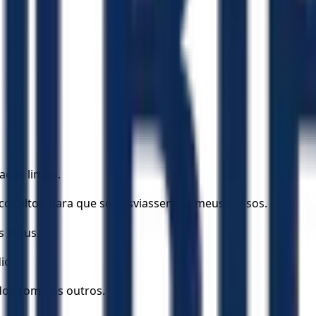
ação limpo.
o faltou para que se desviassem os meus passos.
os maus.
io.
dos como os outros.