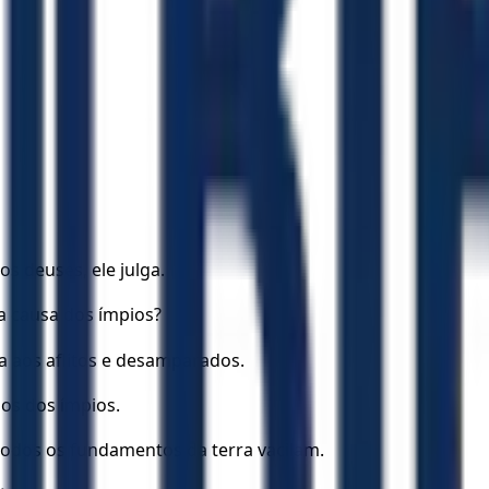
s deuses, ele julga.
a causa dos ímpios?
ça aos aflitos e desamparados.
ãos dos ímpios.
odos os fundamentos da terra vacilam.