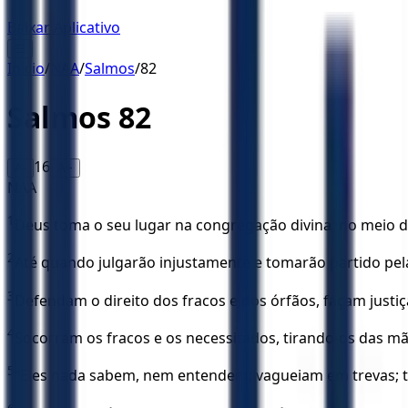
Baixar Aplicativo
☰
Início
/
NAA
/
Salmos
/
82
Salmos
82
16
A-
A+
NAA
1
Deus toma o seu lugar na congregação divina; no meio do
2
Até quando julgarão injustamente e tomarão partido pel
3
Defendam o direito dos fracos e dos órfãos, façam justi
4
Socorram os fracos e os necessitados, tirando-os das m
5
“Eles nada sabem, nem entendem; vagueiam em trevas; t