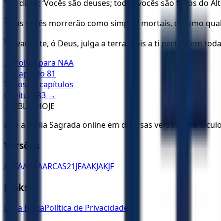
6
Eu disse: ‘Vocês são deuses; todos vocês são filhos do Alt
7
Mas vocês morrerão como simples mortais, e, como qualq
8
Levanta-te, ó Deus, julga a terra, pois a ti pertencem tod
← Voltar para
NAA
← Capítulo
81
Todos os capítulos
Capítulo
83
→
✝️
BÍBLIA HOJE
Leia a Bíblia Sagrada online em diversas versões. Versícu
Versões
ACF
AA
ARA
ARC
AS21
JFAA
KJA
KJF
Links
Ler a Bíblia
Política de Privacidade