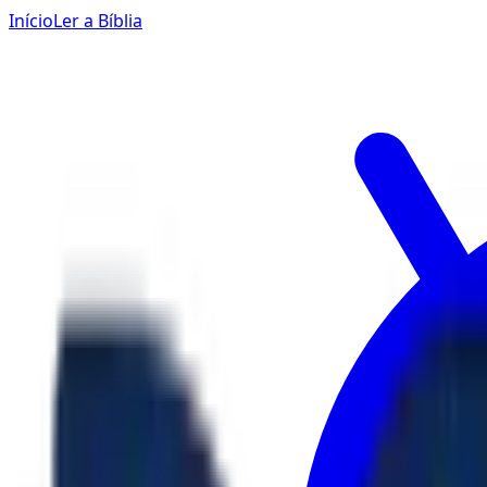
Início
Ler a Bíblia