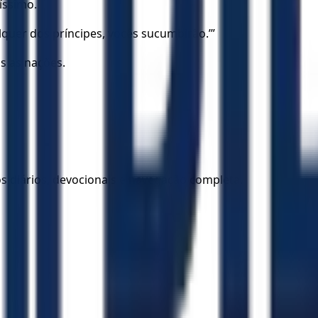
íssimo.
uer dos príncipes, vocês sucumbirão.’”
as as nações.
los diários, devocionais e navegação completa.