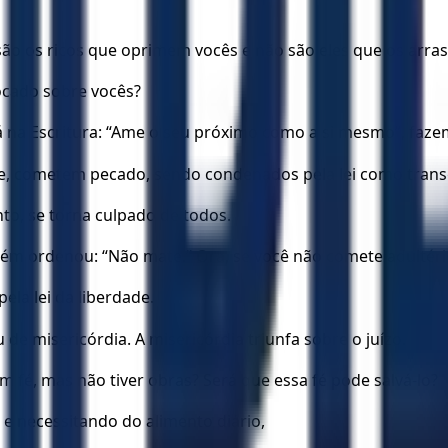
ão os ricos que oprimem vocês e não são eles que os arras
ocado sobre vocês?
tá na Escritura: “Ame o seu próximo como a si mesmo”, faz
de, cometem pecado, sendo condenados pela lei como trans
to, se torna culpado de todos.
bém ordenou: “Não mate.” Ora, se você não comete adultéri
la lei da liberdade.
e misericórdia. A misericórdia triunfa sobre o juízo.
m fé, mas não tiver obras? Será que essa fé pode salvá-lo?
e necessitando do alimento diário,