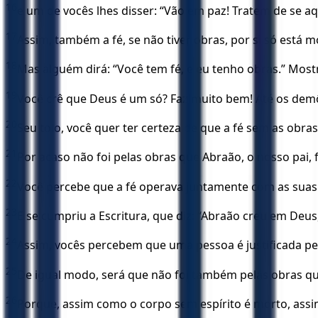
16
e um de vocês lhes disser: “Vão em paz! Tratem de se aq
17
Assim, também a fé, se não tiver obras, por si só está m
18
Mas alguém dirá: “Você tem fé, e eu tenho obras.” Mostr
19
Você crê que Deus é um só? Faz muito bem! Até os de
20
Seu tolo, você quer ter certeza de que a fé sem as obras 
21
Por acaso não foi pelas obras que Abraão, o nosso pai, f
22
Você percebe que a fé operava juntamente com as suas 
23
E se cumpriu a Escritura, que diz: “Abraão creu em Deus,
24
Assim, vocês percebem que uma pessoa é justificada pe
25
De igual modo, será que não foi também pelas obras que
26
Porque, assim como o corpo sem espírito é morto, ass