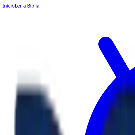
Início
Ler a Bíblia