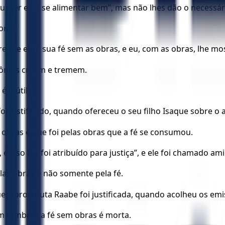
uecer e de se alimentar bem”, mas não lhes dão o necessári
orta.
e-me essa sua fé sem as obras, e eu, com as obras, lhe mos
mônios creem e tremem.
é inútil?
oi justificado, quando ofereceu o seu filho Isaque sobre o a
obras e que foi pelas obras que a fé se consumou.
 e isso lhe foi atribuído para justiça”, e ele foi chamado am
las obras e não somente pela fé.
 a prostituta Raabe foi justificada, quando acolheu os emis
im também a fé sem obras é morta.