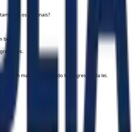
tam para os tribunais?
em bem.
gressores.
o, porém mata, acaba sendo transgressor da lei.