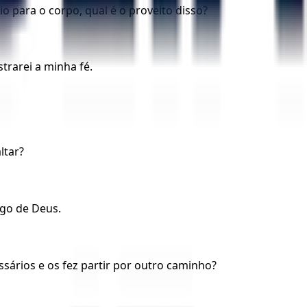
o para o corpo, qual é o proveito disso?
trarei a minha fé.
ltar?
igo de Deus.
sários e os fez partir por outro caminho?