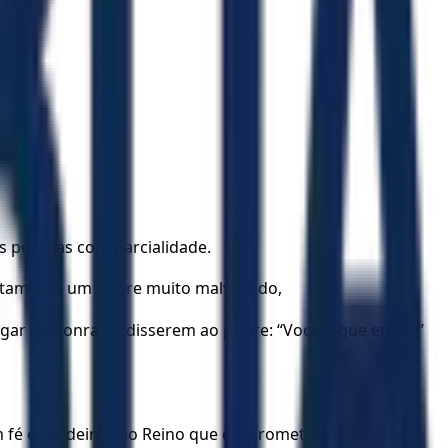
s pessoas com parcialidade.
r também um pobre muito malvestido,
gar de honra”, e disserem ao pobre: “Você, fique em pé”
fé e herdeiros do Reino que ele prometeu aos que o