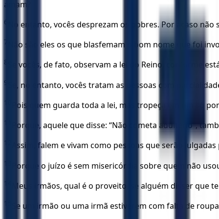
amam?
6
No entanto, vocês desprezam os pobres. Por acaso não s
7
Não são eles os que blasfemam o bom nome que foi inv
8
Se vocês, de fato, observam a lei do Reino, conforme es
9
Se, no entanto, vocês tratam as pessoas com parcialida
10
Pois quem guarda toda a lei, mas tropeça em um só pon
11
Porque, aquele que disse: “Não cometa adultério”, tam
12
Assim, falem e vivam como pessoas que serão julgadas pe
13
Porque o juízo é sem misericórdia sobre quem não usou d
14
Meus irmãos, qual é o proveito, se alguém disser que te
15
Se um irmão ou uma irmã estiverem com falta de roupa 