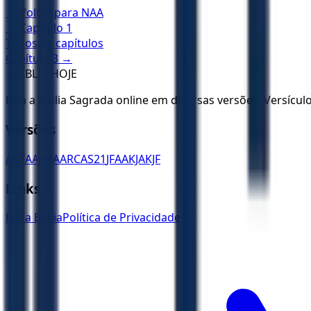
← Voltar para
NAA
← Capítulo
1
Todos os capítulos
Capítulo
3
→
✝️
BÍBLIA HOJE
Leia a Bíblia Sagrada online em diversas versões. Versícu
Versões
ACF
AA
ARA
ARC
AS21
JFAA
KJA
KJF
Links
Ler a Bíblia
Política de Privacidade