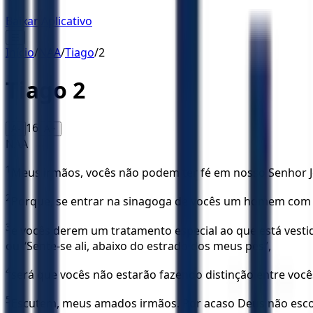
Baixar Aplicativo
☰
Início
/
NAA
/
Tiago
/
2
Tiago
2
16
A-
A+
NAA
1
Meus irmãos, vocês não podem ter fé em nosso Senhor Je
2
Porque, se entrar na sinagoga de vocês um homem com a
3
e vocês derem um tratamento especial ao que está vestid
ou “Sente-se ali, abaixo do estrado dos meus pés”,
4
será que vocês não estarão fazendo distinção entre voc
5
Escutem, meus amados irmãos. Por acaso Deus não escol