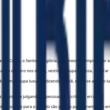
sus Cristo, o Senhor da glória, e ao mesmo tempo tratar a
néis de ouro nos dedos, vestindo roupa luxuosa, e entra
o com a roupa luxuosa, dizendo: “Você, sente-se aqui no lu
ês mesmos e julgando as pessoas com critérios errados?
heu os que para o mundo são pobres para serem ricos em 