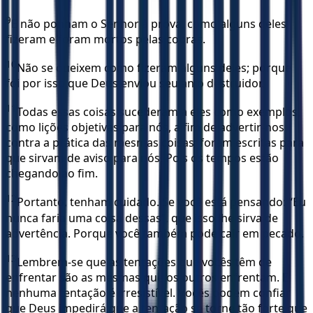
9
E não ponham o Senhor à prova, como alguns deles
fizeram e foram mortos pelas cobras.
10
Não se queixem como fizeram alguns deles; porque
foi por isso que Deus enviou seu anjo destruidor.
11
Todas essas coisas sucederam a eles como exemplos,
como lições objetivas para nós, a fim de advertir-nos
contra a prática das mesmas coisas; foram escritas para
que sirvam de aviso para nós. Pois os tempos estão
chegando ao fim.
12
Portanto, tenham cuidado. Se você está pensando: “Eu
nunca faria uma coisa dessas”, que isso lhe sirva de
advertência. Porque você também pode cair em pecado.
13
Lembrem-se que as tentações que vocês têm de
enfrentar são as mesmas que os outros enfrentam. E
nenhuma tentação é irresistível. Vocês podem confiar
que Deus impedirá que a tentação se torne tão forte que