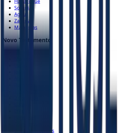
Habacuque
Sofonias
Ageu
Zacarias
Malaquias
Novo Testamento
Mateus
Marcos
Lucas
João
Atos
Romanos
1 Coríntios
2 Coríntios
Gálatas
Efésios
Filipenses
Colossenses
1 Tessalonicenses