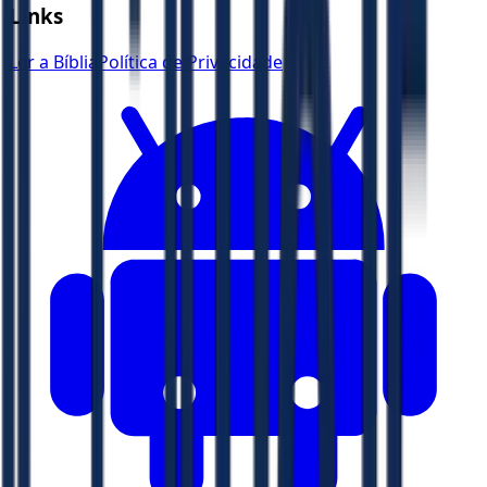
Links
Ler a Bíblia
Política de Privacidade