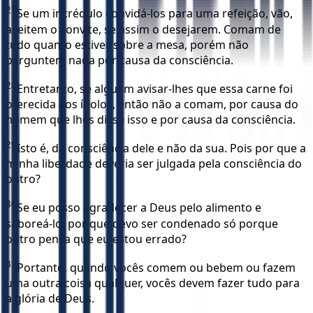
27
Se um incrédulo convidá-los para uma refeição, vão,
aceitem o convite, se assim o desejarem. Comam de
tudo quanto estiver sobre a mesa, porém não
perguntem nada por causa da consciência.
28
Entretanto, se alguém avisar-lhes que essa carne foi
oferecida aos ídolos, então não a comam, por causa do
homem que lhes disse isso e por causa da consciência.
29
Isto é, da consciência dele e não da sua. Pois por que a
minha liberdade deveria ser julgada pela consciência do
outro?
30
Se eu posso agradecer a Deus pelo alimento e
saboreá-lo, por que devo ser condenado só porque
outro pensa que eu estou errado?
31
Portanto, quando vocês comem ou bebem ou fazem
uma outra coisa qualquer, vocês devem fazer tudo para
a glória de Deus.