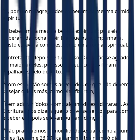
3
E, por um milagre, todos comeram da mesma comida
espiritual
4
e beberam da mesma bebida espiritual; pois eles
beberam da rocha espiritual que os acompanhava.
Cristo estava lá com eles, como uma rocha espiritual.
5
Entretanto, depois de tudo isso, Deus não se agradou
da maioria deles, por isso os seus corpos foram
espalhados pelo deserto.
6
Com essa lição somos advertidos de que não devemos
desejar coisas más, como eles fizeram,
7
nem adorar ídolos, como alguns deles adoraram. As
Escrituras nos dizem que “o povo se sentou para comer
e beber e depois se levantou para dançar”.
8
Não pratiquemos a imoralidade sexual, como alguns
deles fizeram e 23.000 caíram mortos num só dia.