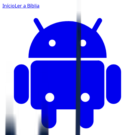
Início
Ler a Bíblia