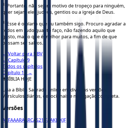
32
Portanto, não sejam motivo de tropeço para ninguém,
quer sejam eles judeus, gentios ou a igreja de Deus.
33
Esse é o plano que eu também sigo. Procuro agradar a
todos em tudo quanto faço, não fazendo aquilo que
gosto, mas o que é melhor para muitos, a fim de que
possam ser salvos.
← Voltar para
NBV
← Capítulo
9
Todos os capítulos
Capítulo
11
→
✝️
BÍBLIA HOJE
Leia a Bíblia Sagrada online em diversas versões.
Versículos diários, devocionais e navegação completa.
Versões
ACF
AA
ARA
ARC
AS21
JFAA
KJA
KJF