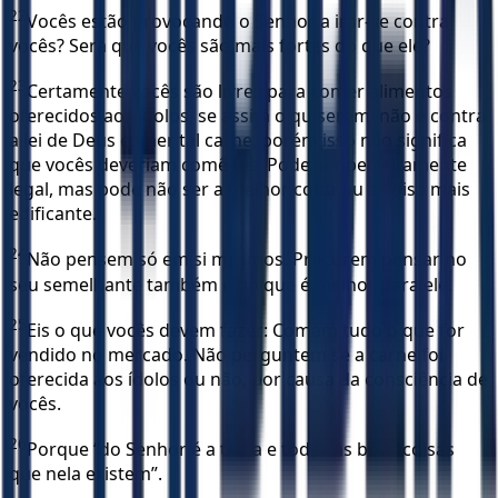
22
Vocês estão provocando o Senhor a irar-se contra
vocês? Será que vocês são mais fortes do que ele?
23
Certamente vocês são livres para comer alimentos
oferecidos aos ídolos, se assim o quiserem; não é contra
a lei de Deus comer tal carne, porém isso não significa
que vocês deveriam comê-los. Pode ser perfeitamente
legal, mas pode não ser a melhor coisa ou a coisa mais
edificante.
24
Não pensem só em si mesmos. Procurem pensar no
seu semelhante também e no que é melhor para ele.
25
Eis o que vocês devem fazer: Comam tudo o que for
vendido no mercado. Não perguntem se a carne foi
oferecida aos ídolos ou não, por causa da consciência de
vocês.
26
Porque “do Senhor é a terra e todas as boas coisas
que nela existem”.