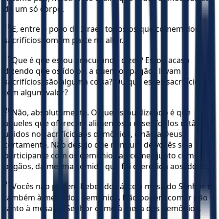
de um só corpo.
18
E, entre o povo de Israel, todos os que comem dos
sacrifícios tomam parte no altar.
19
Que é que estou procurando dizer? Estou acaso
dizendo que os ídolos, a quem os pagãos levam
sacrifícios, são alguma coisa? Ou que esses sacrifícios
têm algum valor?
20
Não, absolutamente. O que estou dizendo é que
aqueles que oferecem alimentos a esses ídolos estão
unidos no sacrifício aos demônios, e não a Deus,
certamente. Não desejo que nenhum de vocês seja
participante com os demônios ao comer, junto com os
pagãos, da mesma comida que foi oferecida aos ídolos.
21
Vocês não podem beber do cálice à mesa do Senhor e
também à mesa dos demônios. Não podem comer pão
tanto à mesa do Senhor como à mesa dos demônios.