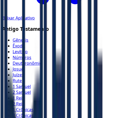
Baixar Aplicativo
Antigo Testamento
Gênesis
Êxodo
Levítico
Números
Deuteronômio
Josué
Juízes
Rute
1 Samuel
2 Samuel
1 Reis
2 Reis
1 Crônicas
2 Crônicas