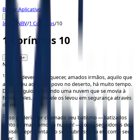
Baixar Aplicativo
☰
Início
/
NBV
/
1 Coríntios
/
10
1 Coríntios
10
16
A-
A+
NBV
1
Nunca devemos esquecer, amados irmãos, aquilo que
aconteceu ao nosso povo no deserto, há muito tempo.
Deus os guiou enviando uma nuvem que se movia à
frente deles. Assim, ele os levou em segurança através
do mar.
2
Isso poderia ser chamado seu batismo — batizados
tanto no mar como na nuvem! — como seguidores de
Moisés, representando sua submissão a ele como seu
líder.