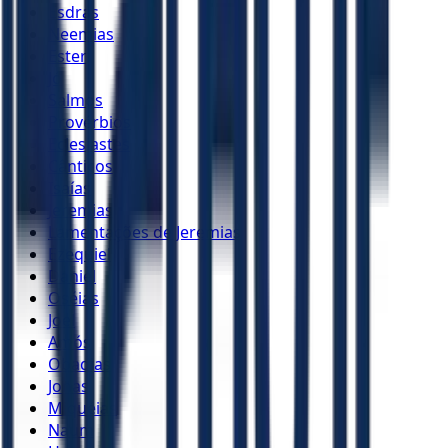
Esdras
Neemias
Ester
Jó
Salmos
Provérbios
Eclesiastes
Cânticos
Isaías
Jeremias
Lamentações de Jeremias
Ezequiel
Daniel
Oséias
Joel
Amós
Obadias
Jonas
Miquéias
Naum