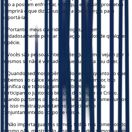
não a possam enfrentar, visto que ele assim prometeu e
cumprirá o que diz. Deus dará a vocês forças para
suportá-la.
14
Portanto, meus queridos amigos, evitem
cuidadosamente prestar adoração a ídolos de qualquer
espécie.
15
Vocês são pessoas inteligentes. Julguem e vejam por si
mesmos se não é verdade o que eu agora vou dizer.
16
Quando pedimos a bênção do Senhor quanto ao que
bebemos do cálice de vinho à mesa do Senhor, isto
significa que todos quantos bebem dele estão
participando juntos da bênção do sangue de Cristo. E
quando partimos os pedaços de pão para comer juntos
ali, isso mostra que estamos participando
conjuntamente do corpo de Cristo.
17
Não importa quantos somos, todos nós comemos do
mesmo pão, mostrando assim que todos somos partes