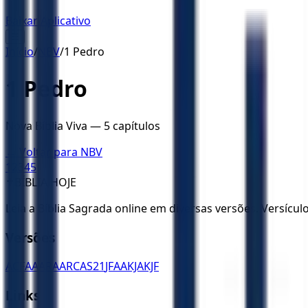
Baixar Aplicativo
☰
Início
/
NBV
/
1 Pedro
1 Pedro
Nova Bíblia Viva
—
5
capítulos
← Voltar para
NBV
1
2
3
4
5
✝️
BÍBLIA HOJE
Leia a Bíblia Sagrada online em diversas versões. Versícu
Versões
ACF
AA
ARA
ARC
AS21
JFAA
KJA
KJF
Links