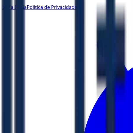
Ler a Bíblia
Política de Privacidade