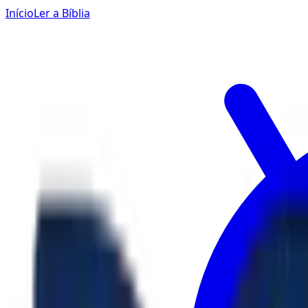
Início
Ler a Bíblia