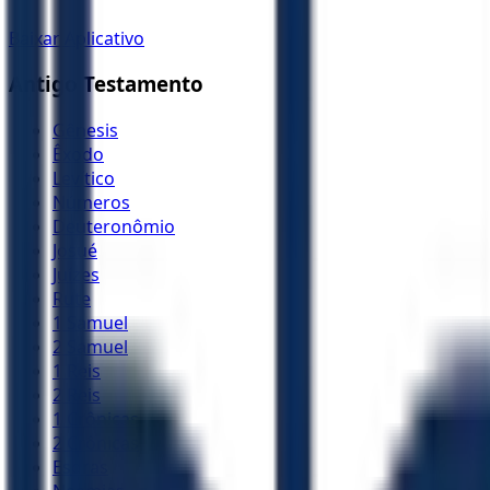
Baixar Aplicativo
Antigo Testamento
Gênesis
Êxodo
Levítico
Números
Deuteronômio
Josué
Juízes
Rute
1 Samuel
2 Samuel
1 Reis
2 Reis
1 Crônicas
2 Crônicas
Esdras