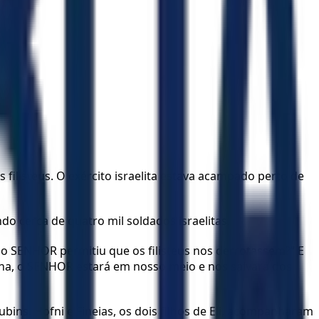
s filisteus. O exército israelita estava acampado perto de
do cerca de quatro mil soldados israelitas.
 o SENHOR permitiu que os filisteus nos derrotassem?” E
lha, o SENHOR estará em nosso meio e nos salvará dos
ns. Hofni e Fineias, os dois filhos de Eli, acompanharam