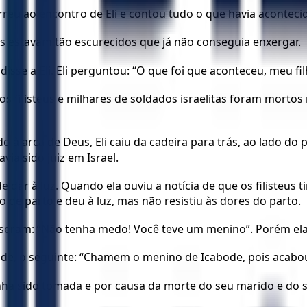
rreu ao encontro de Eli e contou tudo o que havia aconteci
os estavam tão escurecidos que já não conseguia enxergar.
disse a Eli. Eli perguntou: “O que foi que aconteceu, meu fi
s filisteus e milhares de soldados israelitas foram mortos n
à arca de Deus, Eli caiu da cadeira para trás, ao lado do
via sido juiz em Israel.
 de dar à luz. Quando ela ouviu a notícia de que os filiste
e parto e deu à luz, mas não resistiu às dores do parto.
sseram: “Não tenha medo! Você teve um menino”. Porém ela
ade, o seguinte: “Chamem o menino de Icabode, pois acabou 
nha sido tomada e por causa da morte do seu marido e do 