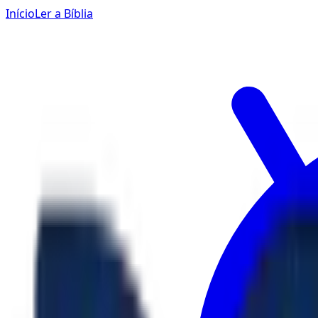
Início
Ler a Bíblia