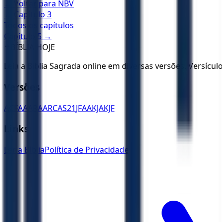
← Voltar para
NBV
← Capítulo
3
Todos os capítulos
Capítulo
5
→
✝️
BÍBLIA HOJE
Leia a Bíblia Sagrada online em diversas versões. Versícu
Versões
ACF
AA
ARA
ARC
AS21
JFAA
KJA
KJF
Links
Ler a Bíblia
Política de Privacidade