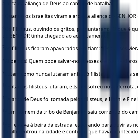
a arca da aliança de Deus ao campo de batalha.
5
Quando os israelitas viram a arca da aliança do SENHOR 
6
Os filisteus, ouvindo os gritos, perguntaram: “O que é
do SENHOR tinha chegado ao acampamento,
7
os filisteus ficaram apavorados e diziam: “Os deuses vi
8
Ai de nós! Quem pode salvar-nos desses deuses poderoso
9
Lutem como nunca lutaram antes, ó filisteus, ou vocês 
10
Então os filisteus lutaram, e Israel sofreu nova derrot
11
A arca de Deus foi tomada pelos filisteus, e Hofni e Finei
12
Um homem da tribo de Benjamim saiu correndo do campo 
13
Eli estava à beira da estrada, esperando para ouvir as 
batalha entrou na cidade e contou o que havia acontecido,