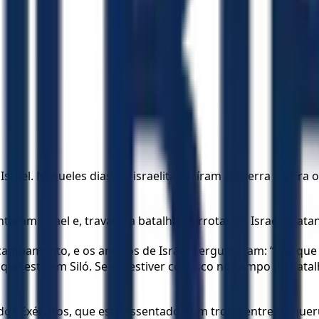
srael. Naqueles dias, os israelitas saíram à guerra contra o
taram Israel e, travada a batalha, derrotaram Israel, matan
 acampamento, e os anciãos de Israel perguntaram: “Por que
que está em Siló. Se ela estiver conosco no campo de bata
s Exércitos, que está assentado num trono entre os querubi