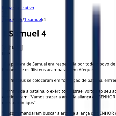
Baixar Aplicativo
☰
Início
/
NBV
/
1 Samuel
/
4
1 Samuel
4
16
A-
A+
NBV
1
E a palavra de Samuel era respeitada por todo o povo de I
Ebenézer e os filisteus acamparam em Afeque.
2
Os filisteus se colocaram em formação de batalha, enfren
3
Terminada a batalha, o exército de Israel voltou ao seu
continuaram: “Vamos trazer a arca da aliança do SENHOR 
nossos inimigos”.
4
E assim mandaram buscar a arca da aliança do SENHOR do