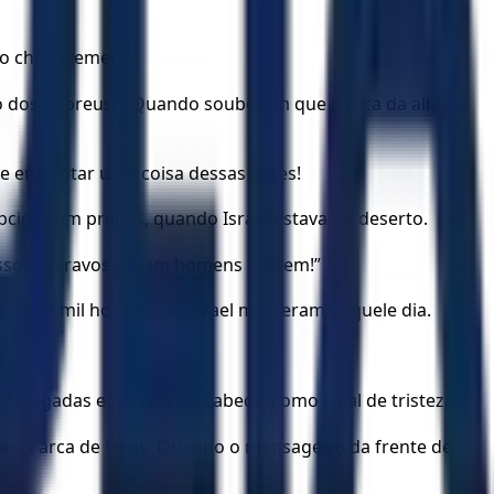
 o chão tremer!
nto dos hebreus?” Quando souberam que a arca da aliança
de enfrentar uma coisa dessas antes!
cios com pragas, quando Israel estava no deserto.
ossos escravos. Sejam homens e lutem!”
is trinta mil homens de Israel morreram naquele dia.
rasgadas e pó sobre a cabeça, como sinal de tristeza.
ança da arca de Deus. Quando o mensageiro da frente de