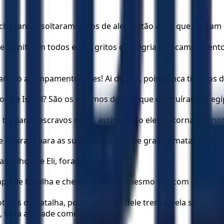
chegando, soltaram gritos de alegria tão altos que fizeram
 que significam todos esses gritos de alegria no acampame
eram ao acampamento deles! Ai de nós, pois nunca tivemos 
s de Israel? São os mesmos deuses que destruíram os egíp
se tornarão escravos deles, assim como eles se tornaram n
a, e fugiram para as suas tendas. Houve grande matança, po
as, filhos de Eli, foram mortos.
de batalha e chegou a Siló no mesmo dia, com as roupas 
notícias da batalha, pois o coração dele tremia pela segur
 toda a cidade começou a gritar.