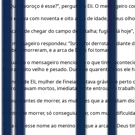
14
“Que alvoroço é esse?”, perguntou Eli. O mensageiro co
15
Eli estava com noventa e oito anos de idade, e seus olh
16
“Acabo de chegar do campo de batalha; fugi de lá hoje”, 
17
O mensageiro respondeu: “Israel foi derrotado diante do
também morreram, e a arca de Deus foi tomada”.
18
Quando o mensageiro mencionou o que tinha acontecido 
Eli era muito velho e pesado. Durante quarenta anos ele ha
19
A nora de Eli, mulher de Fineias, estava grávida e perto
sogro estavam mortos, imediatamente entrou em trabalho d
20
Pouco antes de morrer, as mulheres que a atendiam di
21
Antes de morrer, só conseguiu falar, com muita dificuld
22
Ela deu esse nome ao menino porque a arca de Deus ti