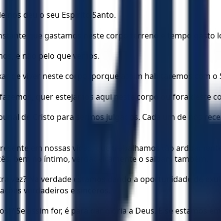
e nos deu o seu Espírito Santo.
tante que gastamos neste corpo terreno é tempo gasto lo
mos, e não pelo que vemos.
r de viver neste corpo, porque assim habitaremos com o 
fazemos, quer estejamos aqui neste corpo ou fora deste c
unal de Cristo para sermos julgados. Cada um de nós rece
presente em nossas vidas, que trabalhamos tão arduamente
ocês, bem no íntimo, verdadeiramente o saibam também.
ra vez? Na verdade estamos dando a oportunidade de exu
ções verdadeiros e sinceros.
)? Se assim for, é para dar glória a Deus. E se estamos em 