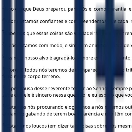
5
Isso é o que Deus preparou para nós e, como garantia, el
6
Agora estamos confiantes e compreendemos que cada ins
7
Sabemos que essas coisas são verdadeiras pelo que cre
8
E não estamos com medo, e sim bem animados para deixa
9
Assim, o nosso alvo é agradá-lo sempre em tudo quanto 
10
Porque todos nós teremos de comparecer diante do trib
feito neste corpo terreno.
11
É por causa desse reverente temor ao Senhor, sempre 
sabe que ele é sincero nessa questão; e eu espero que v
12
Estamos nós procurando elogiar-nos a nós mesmos out
andam se gabando de terem boa aparência e não têm cora
13
Estaremos loucos (em dizer tais coisas sobre nós mesmos