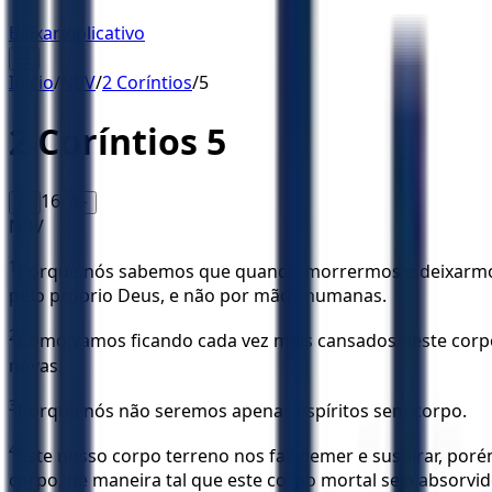
Baixar Aplicativo
☰
Início
/
NBV
/
2 Coríntios
/
5
2 Coríntios
5
16
A-
A+
NBV
1
Porque nós sabemos que quando morrermos e deixarmos 
pelo próprio Deus, e não por mãos humanas.
2
Como vamos ficando cada vez mais cansados deste corpo
novas.
3
Porque nós não seremos apenas espíritos sem corpo.
4
Este nosso corpo terreno nos faz gemer e suspirar, po
corpo, de maneira tal que este corpo mortal seja absorvid