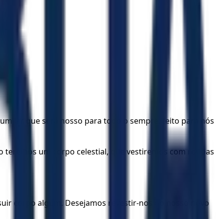
 lar que será nosso para todo o sempre, feito para nós
o teremos um corpo celestial, que vestiremos com roupas
suir corpo algum. Desejamos revestir-nos do nosso novo