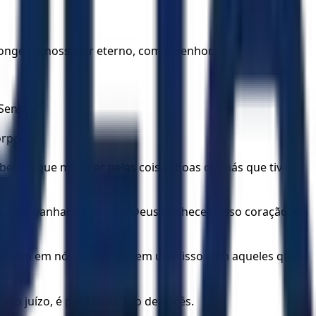
nge do nosso lar eterno, com o Senhor.
Senhor.
orpo.
berá o que merecer pelas coisas boas ou más que tiver
 para ganhar os outros. Deus conhece nosso coração, e
ltarem em nós. Vocês podem usar isso com aqueles que
são juízo, é para benefício de vocês.