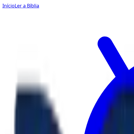
Início
Ler a Bíblia