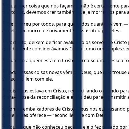
14
Qualquer coisa que nós façamos, não é certamente para
por todos, devemos crer também que já morremos para a 
15
Ele morreu por todos, para que todos quantos vivem — 
aquele que morreu e novamente ressuscitou por eles.
16
Portanto, deixem de ficar avaliando os servos de Crist
erradamente considerávamos Cristo como um simples se
17
Quando alguém está em Cristo, torna-se uma pessoa tota
18
Todas essas coisas novas vêm de Deus, que nos trouxe de
se reconciliem com ele.
19
Pois Deus estava em Cristo, reconciliando o mundo pa
maravilhosa da reconciliação ele nos deu para transmitir 
20
Somos embaixadores de Cristo. Deus nos está usando par
que ele lhes oferece — reconciliem-se com Deus.
21
Aquele que não conheceu pecado, ele o fez pecado por 