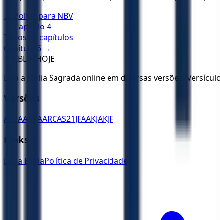
← Voltar para
NBV
← Capítulo
4
Todos os capítulos
Capítulo
6
→
✝️
BÍBLIA HOJE
Leia a Bíblia Sagrada online em diversas versões. Versícu
Versões
ACF
AA
ARA
ARC
AS21
JFAA
KJA
KJF
Links
Ler a Bíblia
Política de Privacidade