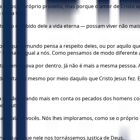
 o nosso próprio proveito, mas porque o amor de Cristo a
velha vida.
tendo recebido dele a vida eterna — possam viver não mai
o pelo que o mundo pensa a respeito deles, ou por aquilo 
r humano igual a nós. Como pensamos de modo diferente 
lmente nova por dentro. Já não é mais a mesma pessoa. As 
 volta a si mesmo por meio daquilo que Cristo Jesus fez. E
ra si, não levando mais em conta os pecados dos homens c
aos outros.
a falar a vocês. Nós lhes imploramos, como se o próprio C
nós, para que nele nos tornássemos justiça de Deus.