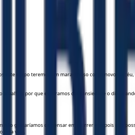
este corpo teremos um maravilhoso corpo novo no céu, um
 atual! Eis por que esperamos com ansiedade o dia quand
rém não gostaríamos de pensar em morrer e depois não pos
o pela vida.