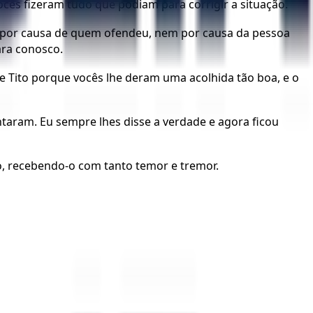
cês fizeram tudo que podiam para corrigir a situação.
o por causa de quem ofendeu, nem por causa da pessoa
ara conosco.
 Tito porque vocês lhe deram uma acolhida tão boa, e o
ntaram. Eu sempre lhes disse a verdade e agora ficou
o, recebendo-o com tanto temor e tremor.