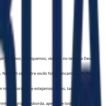
rito, e nos purifiquemos, vivendo no temor a Deus,
ça. Nem um só dentre vocês foi desencaminhado. Não
em nosso coração; e estejamos juntos, tanto para morrer
inha alegria transborda, apesar de todo o meu