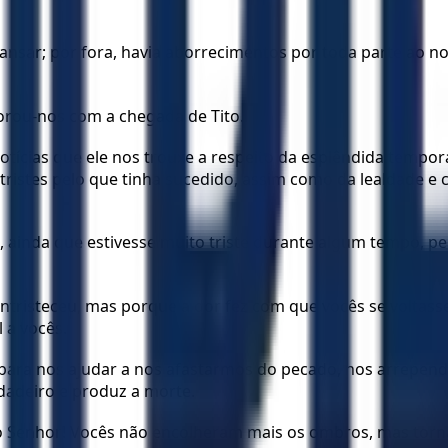
; por fora, havia aborrecimentos por toda parte ao noss
gorou-nos com a chegada de Tito.
notícias que ele nos trouxe a respeito da esplêndida tem
ristes pelo que tinha sucedido, assim como da lealdade e 
, ainda que estivesse muito triste durante algum tempo, p
entristeceu, mas porque a dor fez com que vocês se voltas
 a vocês.
 para nos ajudar a nos afastarmos do pecado, nos arrepender
dadeiro e produz a morte.
lo Senhor! Vocês não encolheram mais os ombros, mas torna