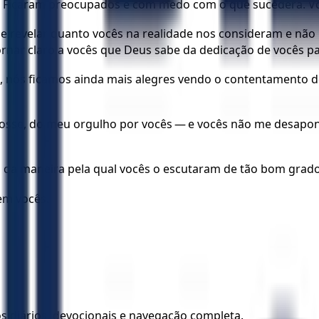
to. Ficaram preocupados e com medo com o que sucedera. Vo
se revelar quanto vocês na realidade nos consideram e nã
 tornar claro a vocês que Deus sabe da dedicação de vocês p
 nós ficamos ainda mais alegres vendo o contentamento de
le fosse, do meu orgulho por vocês — e vocês não me desapo
a da maneira pela qual vocês o escutaram de tão bom grad
em vocês.
los diários, devocionais e navegação completa.