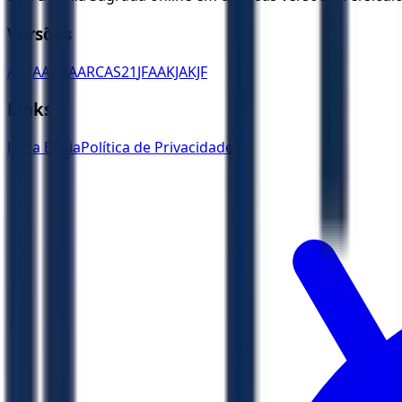
Versões
ACF
AA
ARA
ARC
AS21
JFAA
KJA
KJF
Links
Ler a Bíblia
Política de Privacidade