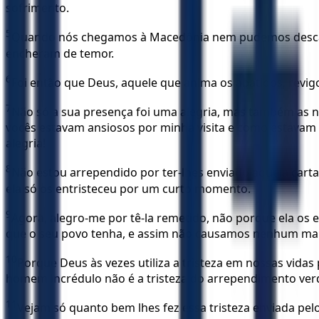
sofrimento.
5
Quando nós chegamos à Macedônia nem pudemos descansar
encheram de temor.
6
Foi então que Deus, aquele que anima os abatidos, revi
7
Não só a sua presença foi uma alegria, mas também as 
vocês estavam ansiosos por minha visita e como estavam t
alegria!
8
Não estou arrependido por ter-lhes enviado aquela carta
ela só os entristeceu por um curto momento.
9
Agora, alegro-me por tê-la remetido, não porque ela os 
que o seu povo tenha, e assim não causamos nenhum mal
10
Porque Deus às vezes utiliza a tristeza em nossas vidas
homem incrédulo não é a tristeza do arrependimento ver
11
Vejam só quanto bem lhes fez essa tristeza enviada pe