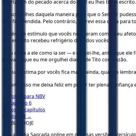
libertarem do pecado acerca do qual eu lhes tinha escri
12
Escrevi-lhes daquela maneira para que o Senhor pudes
que foi ofendida. Pelo contrário, escrevi essa carta para
13
Além do estímulo que vocês nos deram com o seu afeto,
seu espírito recebeu refrigério de todos vocês.
14
Eu disse a ele como ia ser — e contei-lhe, antes que e
provado que eu me orgulhei diante de Tito com razão.
15
A sua estima por vocês fica maior ainda, quando lembr
16
Como isso me deixa feliz em poder ter plena confiança 
← Voltar para
NBV
← Capítulo
6
Todos os capítulos
Capítulo
8
→
✝️
BÍBLIA HOJE
Leia a Bíblia Sagrada online em diversas versões. Versícu