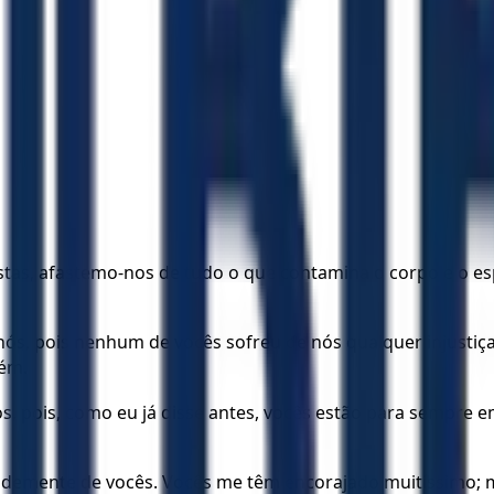
s, afastemo-nos de tudo o que contamina o corpo e o espí
ós, pois nenhum de vocês sofreu de nós qualquer injusti
ém.
s, pois, como eu já disse antes, vocês estão para sempre 
ndemente de vocês. Vocês me têm encorajado muitíssimo; m