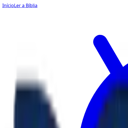
Início
Ler a Bíblia