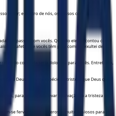
o redor; e dentro de nós, os nossos corações se
porada que passou com vocês. Quando ele me contou como
caloroso afeto que vocês têm para comigo, exultei de
ercebendo como ela seria dolorosa para vocês. Entretanto,
sem para Deus. Foi uma espécie de tristeza que Deus quer
mos, para, assim, nos levar à salvação. Já a tristeza do
ram-se fervorosos e sinceros, e muito ansiosos para se