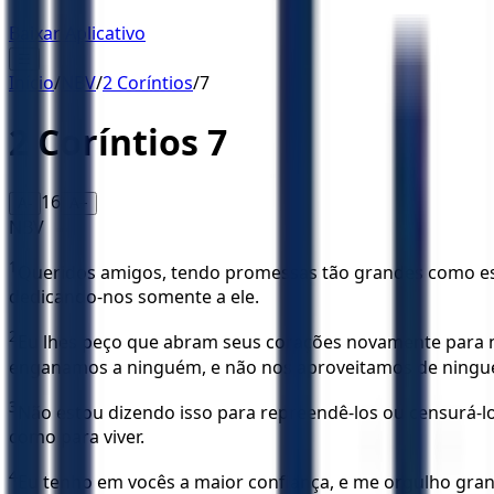
Baixar Aplicativo
☰
Início
/
NBV
/
2 Coríntios
/
7
2 Coríntios
7
16
A-
A+
NBV
1
Queridos amigos, tendo promessas tão grandes como esta
dedicando-nos somente a ele.
2
Eu lhes peço que abram seus corações novamente para n
enganamos a ninguém, e não nos aproveitamos de ningu
3
Não estou dizendo isso para repreendê-los ou censurá-lo
como para viver.
4
Eu tenho em vocês a maior confiança, e me orgulho gra