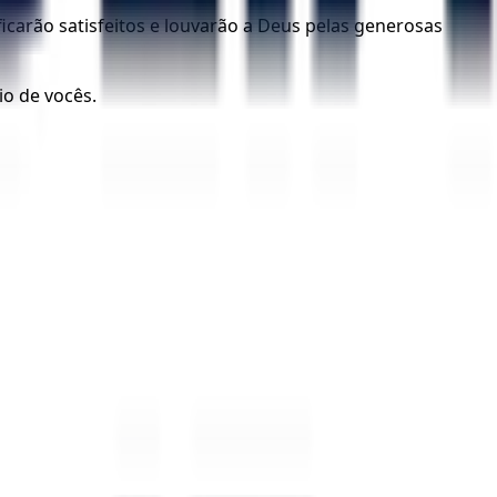
icarão satisfeitos e louvarão a Deus pelas generosas
o de vocês.