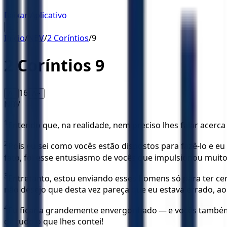
Baixar Aplicativo
☰
Início
/
NBV
/
2 Coríntios
/
9
2 Coríntios
9
16
A-
A+
NBV
1
Entendo que, na realidade, nem preciso lhes falar acerca
2
Pois eu sei como vocês estão dispostos para fazê-lo e 
fato, foi esse entusiasmo de vocês que impulsionou muito
3
Entretanto, estou enviando esses homens só para ter cer
não desejo que desta vez pareça que eu estava errado, a
4
Eu ficaria grandemente envergonhado — e vocês també
de tudo o que lhes contei!