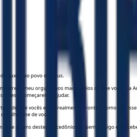
 do auxílio ao povo de Deus.
eu mostrei o meu orgulho aos macedônios de que vocês da A
s deles a começarem a ajudar.
teza de que vocês estão realmente prontos, como eu disse 
o orgulhar-me de vocês.
m — se alguns destes macedônios fossem comigo e perceb