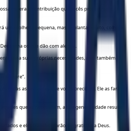
 nossa espera a contribuição que vocês prometeram. Eu
á uma colheita pequena, mas se plantar muito, colherá
 Deus ama os que dão com alegria.
iciente para suas próprias necessidades, mas também
ra sempre”.
ocês todas as sementes que vocês precisam. Ele as fará
àqueles que as necessitam, a sua generosidade resulte
judados e eles transbordarão de gratidão a Deus.