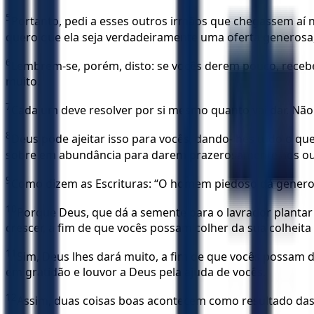
5
Portanto, pedi a esses outros irmãos que chegassem aí n
quero que ela seja verdadeiramente uma oferta generosa,
6
Lembrem-se, porém, disto: se vocês derem pouco, recebe
muito.
7
Cada um deve resolver por si mesmo quanto vai dar. Não
8
Deus pode ajeitar isso para vocês, dando-lhes tudo o q
sobre em abundância para darem prazerosamente aos ou
9
Como dizem as Escrituras: “O homem piedoso dá genero
10
Porque Deus, que dá a semente para o lavrador plantar 
crescer, a fim de que vocês possam colher da sua colheita 
11
Sim, Deus lhes dará muito, a fim de que vocês possam 
em gratidão e louvor a Deus pela ajuda de vocês.
12
Assim, duas coisas boas acontecem como resultado das 