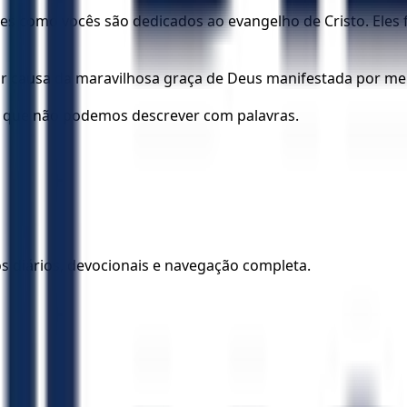
s como vocês são dedicados ao evangelho de Cristo. Eles f
or causa da maravilhosa graça de Deus manifestada por mei
a que não podemos descrever com palavras.
los diários, devocionais e navegação completa.