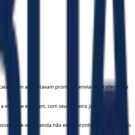
caia há um ano estavam prontos a enviar uma oferta. De
a eles que estariam, com seu dinheiro já todo coletado:
essem que vocês ainda não estão prontos, mesmo depois