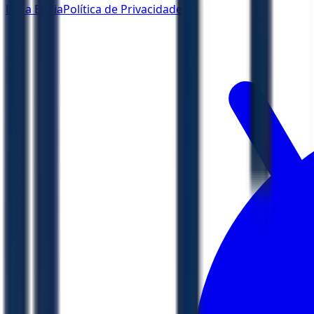
Ler a Bíblia
Política de Privacidade