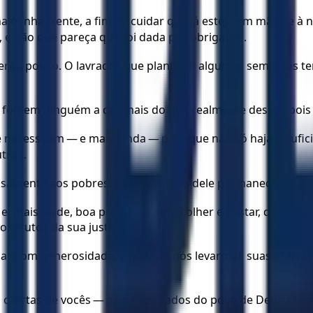
a minha frente, a fim de cuidar que já esteja em mãos e à
 e não que pareça que foi dada por obrigação.
rão pouco. O lavrador que planta só algumas sementes ter
 forcem ninguém a dar mais do que realmente deseja, pois
ue necessitam — e mais ainda — para que não só haja o suf
tros.
samente aos pobres. As boas obras dele permanecerão pa
e, mais tarde, boa produção para colher e gastar, dará a v
os frutos da sua justiça.
dar com generosidade, e quando nós levarmos suas ofertas 
ofertas de vocês — os necessitados do povo de Deus são a