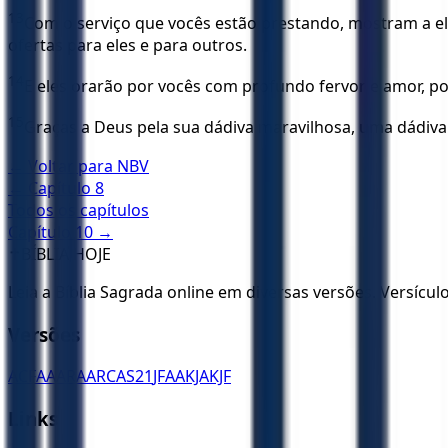
13
Com o serviço que vocês estão prestando, mostram a ele
ofertas para eles e para outros.
14
E eles orarão por vocês com profundo fervor e amor, p
15
Graças a Deus pela sua dádiva maravilhosa, uma dádiv
← Voltar para
NBV
← Capítulo
8
Todos os capítulos
Capítulo
10
→
✝️
BÍBLIA HOJE
Leia a Bíblia Sagrada online em diversas versões. Versícu
Versões
ACF
AA
ARA
ARC
AS21
JFAA
KJA
KJF
Links