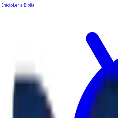
Início
Ler a Bíblia