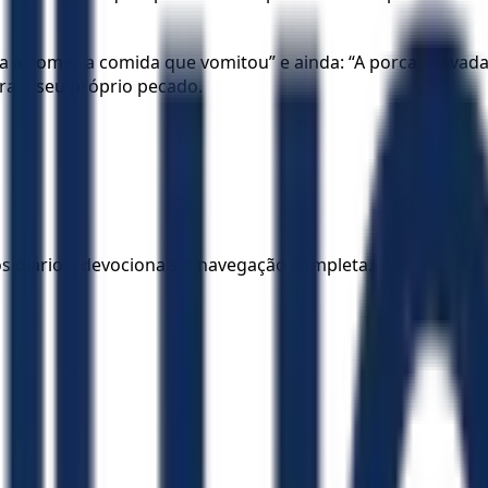
a a comer a comida que vomitou” e ainda: “A porca é lavada 
a o seu próprio pecado.
los diários, devocionais e navegação completa.