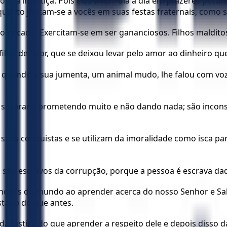
própria injustiça. Pois eles vivem dia a dia em prazeres 
uanto juntam-se a vocês em suas festas fraternais, como 
 no pecado. Exercitam-se em ser gananciosos. Filhos maldito
lho de Beor, que se deixou levar pelo amor ao dinheiro qu
 quando a sua jumenta, um animal mudo, lhe falou com vo
e secaram, prometendo muito e não dando nada; são incon
uas conquistas e se utilizam da imoralidade como isca par
são escravos da corrupção, porque a pessoa é escrava daq
nosos do mundo ao aprender acerca do nosso Senhor e Salv
stado do que antes.
da justiça do que aprender a respeito dele e depois disso