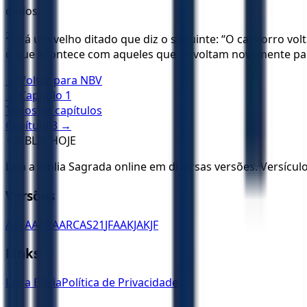
dados.
22
Há um velho ditado que diz o seguinte: “O cachorro volt
o que acontece com aqueles que se voltam novamente par
← Voltar para
NBV
← Capítulo
1
Todos os capítulos
Capítulo
3
→
✝️
BÍBLIA HOJE
Leia a Bíblia Sagrada online em diversas versões. Versícu
Versões
ACF
AA
ARA
ARC
AS21
JFAA
KJA
KJF
Links
Ler a Bíblia
Política de Privacidade