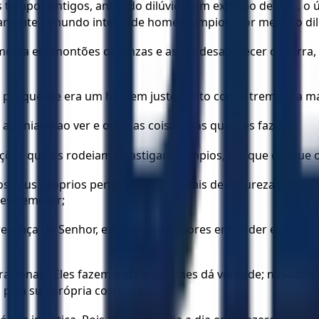
empos antigos, antes do dilúvio, com exceção de Noé, o ún
amente o mundo inteiro de homens ímpios, por meio do dil
morra em montões de cinzas e as fez desaparecer da terra
rque ele era um homem justo, aflito com a tremenda mald
to agoniado ao ver e ouvir as coisas más que eles faziam.
es que os rodeiam e castigar os ímpios, até que chegue o d
os seus próprios pensamentos imorais de natureza pecamin
 estremecer;
esença do Senhor, e são muito maiores em poder e em forç
rracionais. Eles fazem tudo o que lhes dá vontade; nascido
 pela sua própria corrupção.