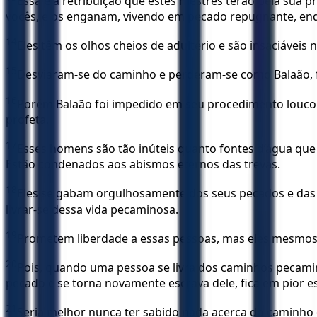
Essa é a retribuição que estes mestres terão pela sua 
vocês, e os enganam, vivendo em pecado repugnante, enq
14
Eles têm os olhos cheios de adultério e são insaciáveis
15
Desviaram-se do caminho e perderam-se como Balaão, fi
16
Porém Balaão foi impedido em seu procedimento louco
profeta.
17
Esses homens são tão inúteis quanto fontes d’água qu
Estão condenados aos abismos eternos das trevas.
18
Eles se gabam orgulhosamente dos seus pecados e das s
livrar-se dessa vida pecaminosa.
19
Prometem liberdade a essas pessoas, mas eles mesmos 
20
Pois, quando uma pessoa se livra dos caminhos pecami
pecado e se torna novamente escrava dele, fica em pior e
21
Seria melhor nunca ter sabido nada acerca do caminho 