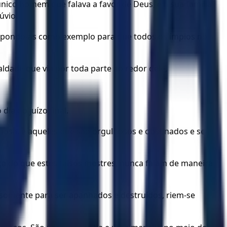
ico homem que falava a favor de Deus, e a sua família
úvio.
, pondo-as como exemplo para que todos os ímpios no
ade que via por toda parte ao redor dele,
ia do juízo final.
osa, e aqueles que são orgulhosos e obstinados e se
a do que estes falsos mestres, nunca falam de maneira
s somente para ser apanhados e destruídos, riem-se