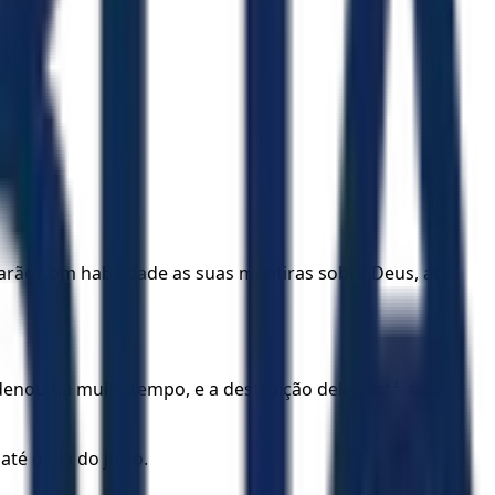
arão com habilidade as suas mentiras sobre Deus, até
enou há muito tempo, e a destruição deles está a
é o dia do juízo.