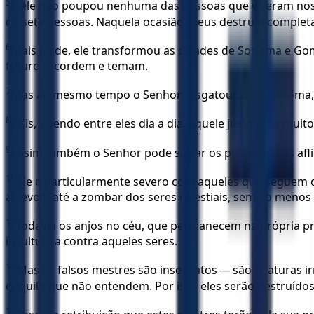
5
E ele não poupou nenhuma das pessoas que viveram nos t
de sete pessoas. Naquela ocasião, Deus destruiu complet
6
Mais tarde, ele transformou as cidades de Sodoma e Go
futuro recordem e temam.
7
Mas ao mesmo tempo o Senhor resgatou Ló de Sodoma, po
8
pois, vivendo entre eles dia a dia, aquele justo vivia mui
9
Assim também o Senhor pode salvar os piedosos das afliçõ
10
Ele é particularmente severo com aqueles que seguem 
atrevem até a zombar dos seres celestiais, sem ao menos
11
todavia os anjos no céu, que permanecem na própria pr
insultuosa contra aqueles seres.
12
Mas os falsos mestres são insensatos — são criaturas i
daquilo que não entendem. Por isso eles serão destruídos
13