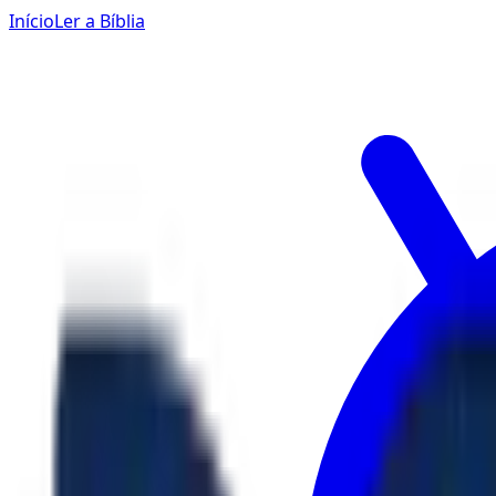
Início
Ler a Bíblia