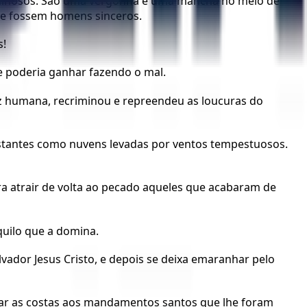
pecaminosos. São uma vergonha e uma mancha no meio de
se fossem homens sinceros.
s!
e poderia ganhar fazendo o mal.
z humana, recriminou e repreendeu as loucuras do
stantes como nuvens levadas por ventos tempestuosos.
a atrair de volta ao pecado aqueles que acabaram de
uilo que a domina.
ador Jesus Cristo, e depois se deixa emaranhar pelo
 dar as costas aos mandamentos santos que lhe foram