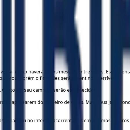
o, tal como haverá falsos mestres entre vocês. Esses cont
mprou; porém o fim deles será repentino e terrível.
, Cristo e o seu caminho serão escarnecidos.
ra se apossarem do dinheiro de vocês. Mas Deus já os cond
os lançou no inferno, acorrentados em abismos escuros at