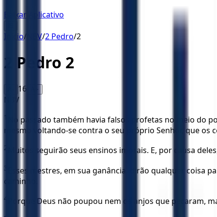
Baixar Aplicativo
☰
Início
/
NBV
/
2 Pedro
/
2
2 Pedro
2
16
A-
A+
NBV
1
No passado também havia falsos profetas no meio do pov
mesmo voltando-se contra o seu próprio Senhor, que os co
2
Muitos seguirão seus ensinos imorais. E, por causa deles
3
Esses mestres, em sua ganância, dirão qualquer coisa pa
caminho.
4
Porque Deus não poupou nem os anjos que pecaram, mas 