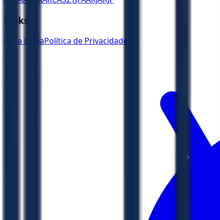
Links
Ler a Bíblia
Política de Privacidade