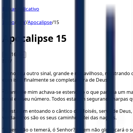
Baixar Aplicativo
☰
Início
/
NBV
/
Apocalipse
/
15
Apocalipse
15
16
A-
A+
NBV
1
Vi no céu outro sinal, grande e maravilhoso, mostrando c
com isto, finalmente se completa a ira de Deus.
2
Diante de mim achava-se estendido o que parecia um mar 
sinal e o seu número. Todos estavam segurando harpas q
3
e estavam entoando o cântico de Moisés, servo de Deus, 
verdadeiros são os seus caminhos, Rei das nações.
4
Quem não o temerá, ó Senhor? Quem não glorificará o se