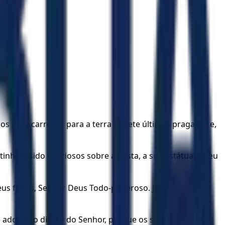
s para carregar para a terra as sete últimas pragas — e,
nham sido vitoriosos sobre a besta, a sua estátua, o seu
eus feitos, Senhor Deus Todo-poderoso. Justos e
 adorarão diante do Senhor, porque os seus feitos de