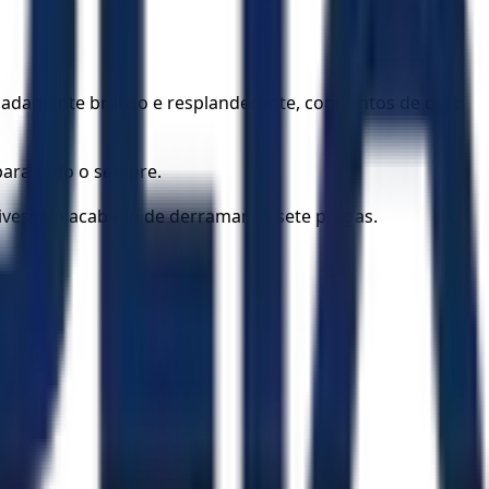
uladamente branco e resplandecente, com cintos de ouro
para todo o sempre.
tivessem acabado de derramar as sete pragas.