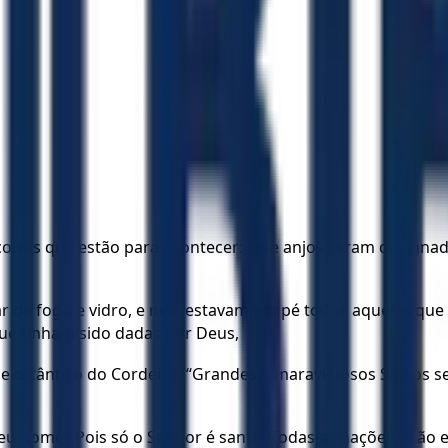
oisas que estão para acontecer: sete anjos foram designado
de fogo e vidro, e nele estavam em pé todos aqueles que ti
ue tinham sido dadas por Deus,
e o cântico do Cordeiro: “Grandes e maravilhosos São os s
u nome? Pois só o Senhor é santo. Todas as nações virão e