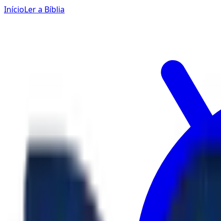
Início
Ler a Bíblia