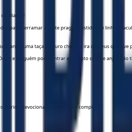
 da aliança!
dos para derramar as sete pragas, vestidos de linho imac
ete anjos uma taça de ouro cheia da ira do Deus que vive 
 Deus; e ninguém podia entrar enquanto os sete anjos não 
los diários, devocionais e navegação completa.