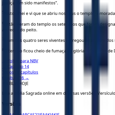
justiça têm sido manifestos”.
5
Nisto olhei e vi que se abriu nos céus o templo, a morada
6
Então vieram do templo os sete anjos que foram designa
ao redor do peito.
7
E um dos quatro seres viventes entregou a cada um dos s
8
O templo ficou cheio de fumaça da glória e do poder de
← Voltar para
NBV
← Capítulo
14
Todos os capítulos
Capítulo
16
→
✝️
BÍBLIA HOJE
Leia a Bíblia Sagrada online em diversas versões. Versícu
Versões
ACF
AA
ARA
ARC
AS21
JFAA
KJA
KJF