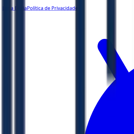
Ler a Bíblia
Política de Privacidade