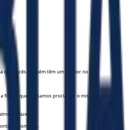
nça que vocês também têm um Senhor no céu.
a fim de que possamos proclamar o mistério de Cristo
almente fazer.
ontatos com eles.