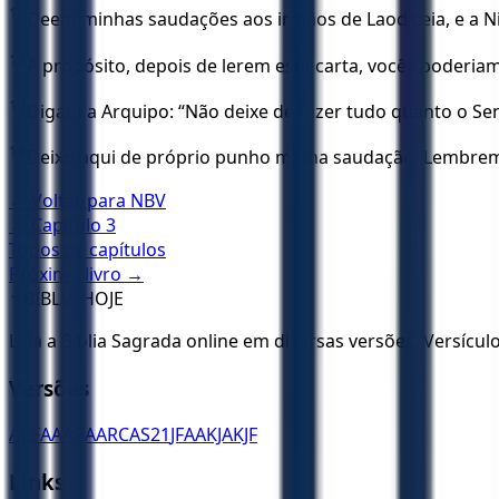
15
Deem minhas saudações aos irmãos de Laodiceia, e a Ni
16
A propósito, depois de lerem esta carta, vocês poderiam
17
Digam a Arquipo: “Não deixe de fazer tudo quanto o Se
18
Deixo aqui de próprio punho minha saudação: Lembrem-
← Voltar para
NBV
← Capítulo
3
Todos os capítulos
Próximo livro →
✝️
BÍBLIA HOJE
Leia a Bíblia Sagrada online em diversas versões. Versícu
Versões
ACF
AA
ARA
ARC
AS21
JFAA
KJA
KJF
Links