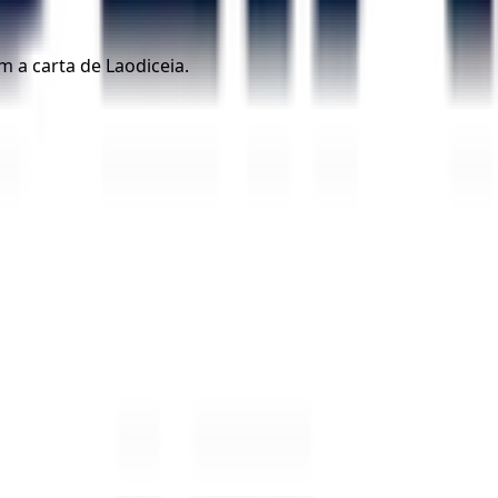
m a carta de Laodiceia.