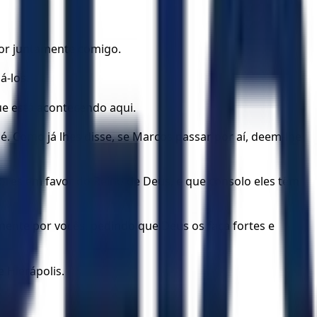
hor juntamente comigo.
á-los.
e está acontecendo aqui.
. Como já lhes disse, se Marcos passar por aí, deem-lhe
es em favor do Reino de Deus, e que consolo eles têm
amente por vocês, pedindo que Deus os faça fortes e
 Hierápolis.