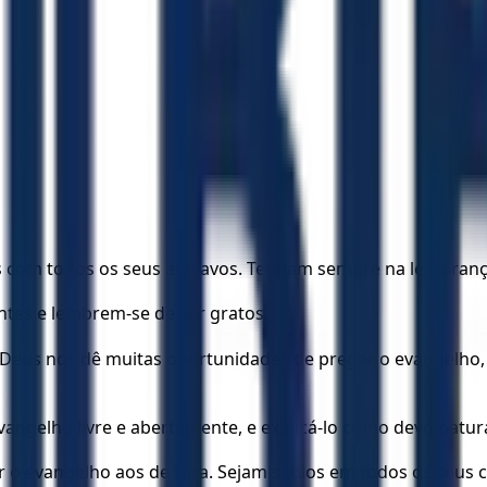
eis com todos os seus escravos. Tenham sempre na lembra
ntes e lembrem-se de ser gratos.
Deus nos dê muitas oportunidades de pregar o evangelho, 
vangelho livre e abertamente, e explicá-lo como devo natur
o evangelho aos de fora. Sejam sábios em todos os seus c