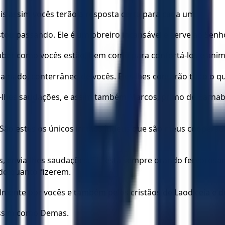
 assim vocês terão a resposta certa para cada um.
tou passando. Ele é um obreiro incansável e serve ao Sen
saber como vocês estão, bem como para confortá-los e anim
mado, conterrâneo de vocês. Eles lhes contarão tudo o qu
a-lhes saudações, e assim também Marcos, primo de Barnabé
o estes os únicos irmãos judeus que são meus cooperador
sus, envia-lhes saudações. Ele está sempre orando fervoros
do quanto fizerem.
mente por vocês e também pelos cristãos de Laodiceia e de
assim como Demas.