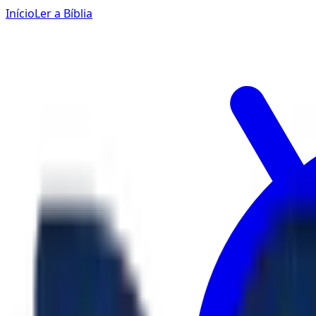
Início
Ler a Bíblia