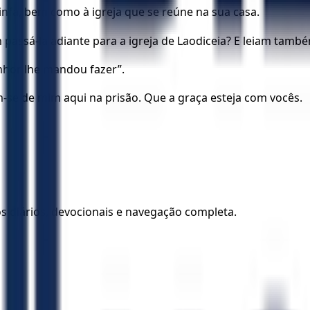
nfa, bem como à igreja que se reúne na sua casa.
 passá-la adiante para a igreja de Laodiceia? E leiam també
nhor lhe mandou fazer”.
se de mim aqui na prisão. Que a graça esteja com vocês.
los diários, devocionais e navegação completa.