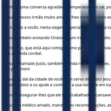
6
Tenham uma conversa agradável, temperada com sal, pois
7
Tíquico, nosso irmão muito amado, lhes contará como es
8
Eu o envio a vocês, nesta viagem especial, apenas para 
9
Estou também enviando Onésimo, um irmão fiel e muito a
10
Aristarco, que está aqui comigo como prisioneiro, envi
uma acolhida cordial.
11
Jesus, chamado Justo, também manda recomendações. Sã
sido para mim!
12
Epafras, daí da cidade de vocês, um servo de Cristo Je
amadurecidos e os ajude a conhecer a sua vontade em tu
13
Posso assegurar-lhes que ele tem trabalhado incansavel
14
Lucas, o médico amado, manda-lhes recomendações, 