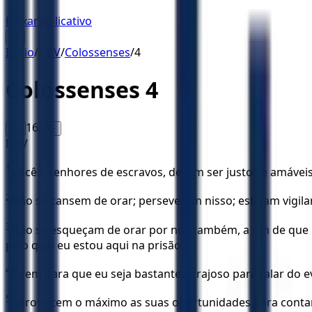
Baixar Aplicativo
☰
Início
/
NBV
/
Colossenses
/
4
Colossenses
4
16
A-
A+
NBV
1
Vocês, senhores de escravos, devem ser justos e amáv
2
Não se cansem de orar; perseverem nisso; estejam vigila
3
Não se esqueçam de orar por nós também, a fim de que 
pelo qual eu estou aqui na prisão.
4
Orem para que eu seja bastante corajoso para falar do e
5
Aproveitem o máximo as suas oportunidades para contar 