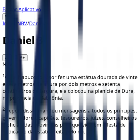
Baixar Aplicativo
☰
Início
/
NBV
/
Daniel
/
3
Daniel
3
16
A-
A+
NBV
1
O rei Nabucodonosor fez uma estátua dourada de vinte
e sete metros de altura por dois metros e setenta
centímetros de largura, e a colocou na planície de Dura,
na província da Babilônia.
2
Depois disso, mandou mensagens a todos os príncipes,
governadores, capitães, tesoureiros, juízes, conselheiros
e oficiais das províncias para que viessem à festa de
dedicação da estátua feita pelo rei.