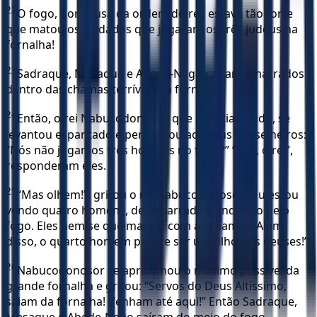
22
O fogo, por causa da ordem do rei, estava tão forte
que matou os soldados que jogaram os três judeus na
fornalha!
23
Sadraque, Mesaque e Abede-Nego caíram amarrados
dentro das chamas terríveis da fornalha.
24
Então, o rei Nabucodonosor, que assistia a tudo, se
levantou espantado e perguntou aos seus conselheiros:
“Nós não jogamos três homens no fogo?” “Sim, ó rei”,
responderam eles.
25
“Mas olhem!”, gritou o rei Nabucodonosor. “Eu estou
vendo quatro homens, desamarrados, andando pelo
fogo. Eles nem se queimaram com as chamas! Além
disso, o quarto homem parece ser um filho dos deuses!”
26
Nabucodonosor se aproximou o máximo possível da
grande fornalha e gritou: “Servos do Deus Altíssimo,
saiam da fornalha! Venham até aqui!” Então Sadraque,