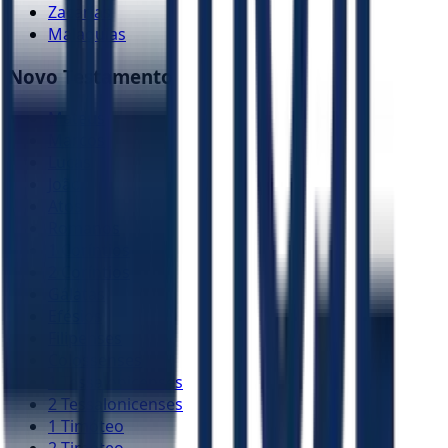
Zacarias
Malaquias
Novo Testamento
Mateus
Marcos
Lucas
João
Atos
Romanos
1 Coríntios
2 Coríntios
Gálatas
Efésios
Filipenses
Colossenses
1 Tessalonicenses
2 Tessalonicenses
1 Timóteo