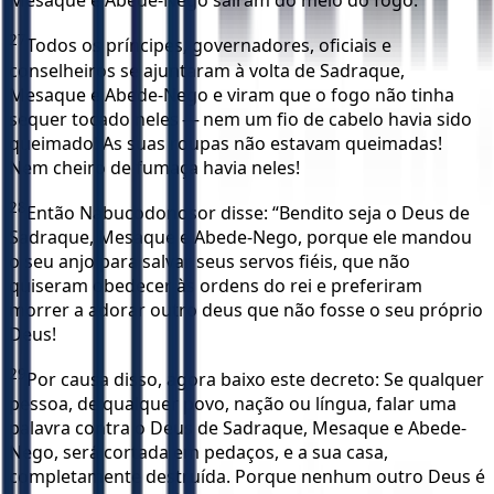
Mesaque e Abede-Nego saíram do meio do fogo.
27
Todos os príncipes, governadores, oficiais e
conselheiros se ajuntaram à volta de Sadraque,
Mesaque e Abede-Nego e viram que o fogo não tinha
sequer tocado neles — nem um fio de cabelo havia sido
queimado! As suas roupas não estavam queimadas!
Nem cheiro de fumaça havia neles!
28
Então Nabucodonosor disse: “Bendito seja o Deus de
Sadraque, Mesaque e Abede-Nego, porque ele mandou
o seu anjo para salvar seus servos fiéis, que não
quiseram obedecer às ordens do rei e preferiram
morrer a adorar outro deus que não fosse o seu próprio
Deus!
29
Por causa disso, agora baixo este decreto: Se qualquer
pessoa, de qualquer povo, nação ou língua, falar uma
palavra contra o Deus de Sadraque, Mesaque e Abede-
Nego, será cortada em pedaços, e a sua casa,
completamente destruída. Porque nenhum outro Deus é