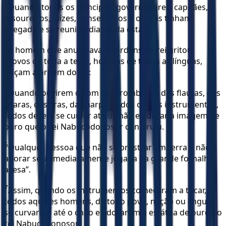
3
Quando todos os príncipes, governadores, capitães,
tesoureiros, juízes, conselheiros e oficiais tinham
chegado e se reunido diante da estátua,
4
o homem que anunciava as ordens do rei gritou:
“Povos de toda a terra, homens de todas as línguas,
ouçam a ordem do rei:
5
Quando ouvirem o som das trombetas, das flautas, das
cítaras, das liras, das harpas e dos outros instrumentos,
todos devem se curvar até o chão e adorar a imagem de
ouro que o rei Nabucodonosor construiu.
6
Qualquer pessoa que não se prostrar em terra e não a
adorar será imediatamente jogada na grande fornalha
acesa”.
7
Assim, quando os instrumentos começaram a tocar,
todos aqueles homens, de todo povo, nação ou língua,
se curvaram até o chão e adoraram a estátua de ouro do
rei Nabucodonosor.