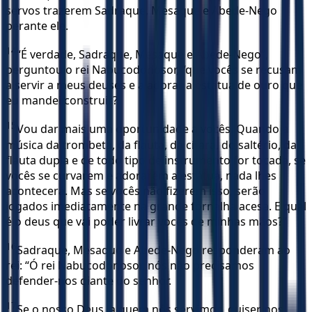
servos trazerem Sadraque, Mesaque e Abede-Nego
perante ele.
14
“É verdade, Sadraque, Mesaque e Abede-Nego”,
perguntou o rei Nabucodonosor, “que vocês se recusam
a servir a meus deuses e a adorar a estátua de ouro que
eu mandei construir?
15
Vou dar mais uma oportunidade a vocês. Quando a
música da trombeta, da flauta, da cítara, do saltério, da
flauta dupla e de todo tipo de instrumento for tocada, se
vocês se curvarem e adorarem a estátua, nada lhes
acontecerá. Mas se vocês não fizerem isso, serão
jogados imediatamente na grande fornalha acesa. E qual
é o deus que vai poder livrar vocês de minhas mãos?”
16
Sadraque, Mesaque e Abede-Nego responderam ao
rei: “Ó rei Nabucodonosor, nós não precisamos
defender-nos diante do senhor.
17
Se o nosso Deus, a quem nós servimos, quiser nos