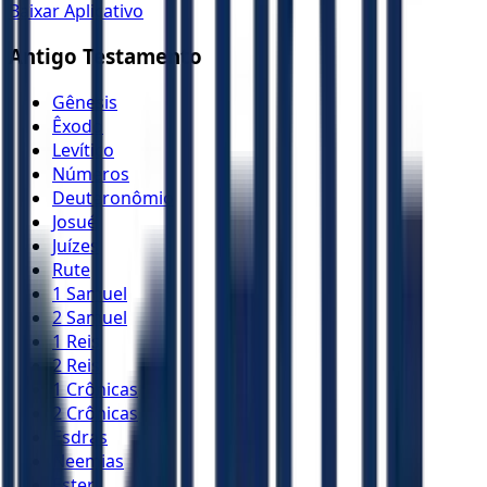
Baixar Aplicativo
Antigo Testamento
Gênesis
Êxodo
Levítico
Números
Deuteronômio
Josué
Juízes
Rute
1 Samuel
2 Samuel
1 Reis
2 Reis
1 Crônicas
2 Crônicas
Esdras
Neemias
Ester