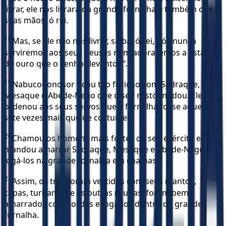
livrar, ele nos livrará da grande fornalha e também das
suas mãos, ó rei.
18
Mas, se ele não nos livrar, saiba, ó rei, nós nunca
serviremos aos seus deuses nem adoraremos a estátua
de ouro que o senhor levantou”.
19
Nabucodonosor ficou tão furioso com Sadraque,
Mesaque e Abede-Nego que o seu rosto mudou. Ele
ordenou aos seus servos que a fornalha fosse aquecida
sete vezes mais que de costume!
20
Chamou os homens mais fortes de seu exército e
mandou amarrar Sadraque, Mesaque e Abede-Nego e
jogá-los na grande fornalha em chamas.
21
Assim, os três foram vestidos com seus mantos,
capas, turbantes e as outras roupas, foram bem
amarrados com cordas e jogados dentro da grande
fornalha.