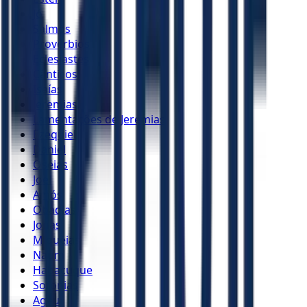
Jó
Salmos
Provérbios
Eclesiastes
Cânticos
Isaías
Jeremias
Lamentações de Jeremias
Ezequiel
Daniel
Oséias
Joel
Amós
Obadias
Jonas
Miquéias
Naum
Habacuque
Sofonias
Ageu