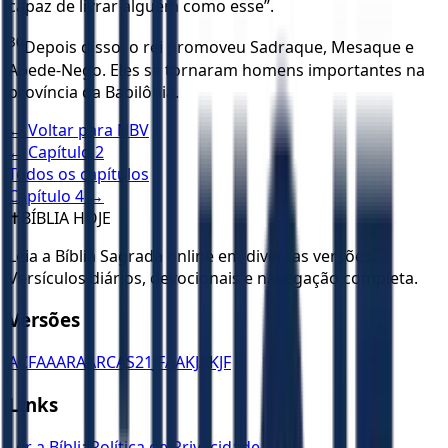
capaz de livrar alguém como esse”.
30
Depois disso, o rei promoveu Sadraque, Mesaque e
Abede-Nego. Eles se tornaram homens importantes na
província da Babilônia.
← Voltar para
NBV
← Capítulo
2
Todos os capítulos
Capítulo
4
→
✝️
BÍBLIA HOJE
Leia a Bíblia Sagrada online em diversas versões.
Versículos diários, devocionais e navegação completa.
Versões
ACF
AA
ARA
ARC
AS21
JFAA
KJA
KJF
Links
Ler a Bíblia
Política de Privacidade