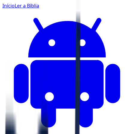
Início
Ler a Bíblia