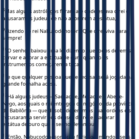
8
Mas alguns astrólogos foram até onde estava o rei e
acusaram os judeus de não adorarem a estátua,
9
dizendo ao rei Nabucodonosor: “Que o rei viva para
sempre!
10
O senhor baixou uma lei dizendo que todos devem se
curvar e adorar a estátua de ouro quando os
instrumentos começarem a tocar,
11
e que qualquer pessoa que se recusar será jogada na
grande fornalha acesa.
12
Há alguns judeus — Sadraque, Mesaque e Abede-
Nego, aos quais o rei entregou os negócios da província
da Babilônia — que desobedeceram às suas ordens e se
recusaram a servir aos deuses do rei e a adorar a
estátua de ouro que o senhor levantou”.
13
Então, Nabucodonosor ficou furioso e mandou seus