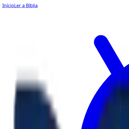
Início
Ler a Bíblia