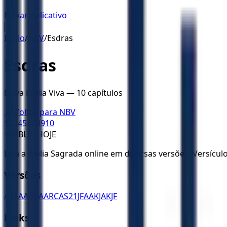
Baixar Aplicativo
☰
Início
/
NBV
/
Esdras
Esdras
Nova Bíblia Viva
—
10
capítulos
← Voltar para
NBV
1
2
3
4
5
6
7
8
9
10
✝️
BÍBLIA HOJE
Leia a Bíblia Sagrada online em diversas versões. Versícu
Versões
ACF
AA
ARA
ARC
AS21
JFAA
KJA
KJF
Links