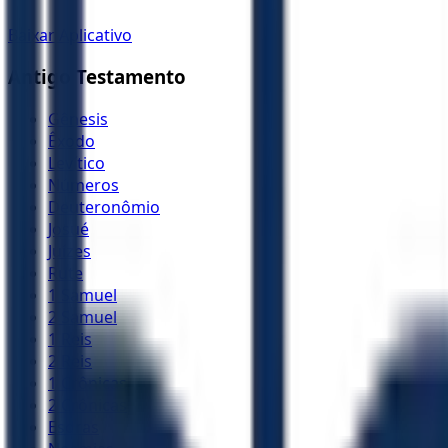
Baixar Aplicativo
Antigo Testamento
Gênesis
Êxodo
Levítico
Números
Deuteronômio
Josué
Juízes
Rute
1 Samuel
2 Samuel
1 Reis
2 Reis
1 Crônicas
2 Crônicas
Esdras