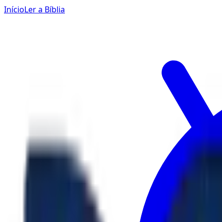
Início
Ler a Bíblia