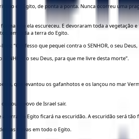
tório do Egito, de ponta a ponta. Nunca ocorreu uma prag
al forma que ela escureceu. E devoraram toda a vegetação 
os, em toda a terra do Egito.
lhes: “Confesso que pequei contra o SENHOR, o seu Deus, 
 SENHOR, o seu Deus, para que me livre desta morte”.
 oeste, que levantou os gafanhotos e os lançou no mar Ve
eixou o povo de Israel sair.
a terra do Egito ficará na escuridão. A escuridão será tão 
densas trevas em todo o Egito.