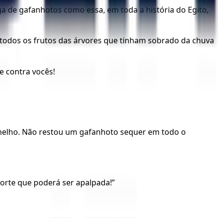
a de gafanhotos como essa, em toda a história do Egito,
e todos os frutos das árvores que tinham sobrado da chuva
e contra vocês!
rmelho. Não restou um gafanhoto sequer em todo o
forte que poderá ser apalpada!”