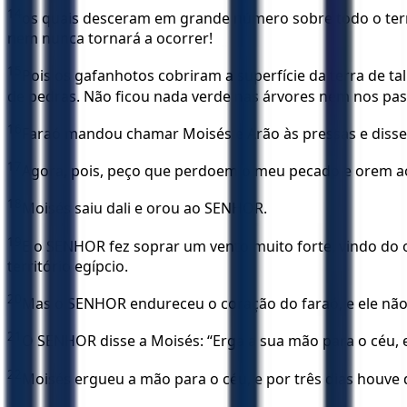
14
os quais desceram em grande número sobre todo o terri
nem nunca tornará a ocorrer!
15
Pois os gafanhotos cobriram a superfície da terra de t
de pedras. Não ficou nada verde nas árvores nem nos past
16
Faraó mandou chamar Moisés e Arão às pressas e disse-
17
Agora, pois, peço que perdoem o meu pecado e orem ao
18
Moisés saiu dali e orou ao SENHOR.
19
E o SENHOR fez soprar um vento muito forte, vindo do
território egípcio.
20
Mas o SENHOR endureceu o coração do faraó, e ele não d
21
O SENHOR disse a Moisés: “Erga a sua mão para o céu, e 
22
Moisés ergueu a mão para o céu, e por três dias houve 