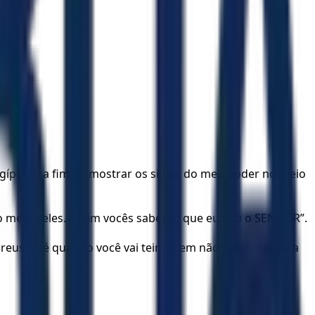
gípcios, a fim de mostrar os sinais do meu poder no meio
 no meio deles. Assim vocês saberão que eu sou o SENHOR”.
reus: ‘Até quando você vai teimar em não submeter-se a