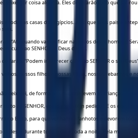
der enxergar coisa alguma. Eles devorarão tudo que sobrou 
ciais e todas as casas dos egípcios. Algo que seus pais e an
 saiu.
 faraó: “Até quando vamos ficar nas mãos desse homem? Ser
cer culto ao SENHOR, o Deus deles”.
a do faraó. “Podem ir oferecer culto ao SENHOR o seu Deus
s velhos, nossos filhos e nossas filhas, nossos rebanhos e
ão deixarei, de forma alguma, que levem as crianças. É cl
r culto ao SENHOR, como vocês têm pedido”. E os dois fora
rra do Egito, para que venham gafanhotos e devorem toda 
do leste durante todo o dia e toda a noite. Pela manhã, o 