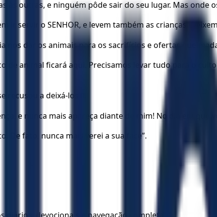
s às outras, e ninguém pôde sair do seu lugar. Mas onde os
m ir servir o SENHOR, e levem também as crianças. Deixem
a nos dar os animais para os sacrifícios e ofertas queim
o de animal ficará aqui. Precisamos levar tudo para o cu
 recusou a deixá-los ir.
sença, e nunca mais apareça diante de mim! No dia em que v
. De fato, nunca mais verei a sua face”.
los diários, devocionais e navegação completa.