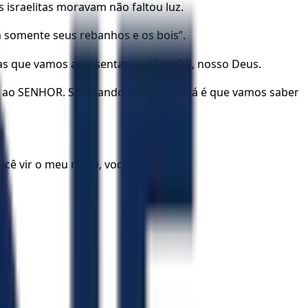
 israelitas moravam não faltou luz.
 somente seus rebanhos e os bois”.
adas que vamos apresentar ao SENHOR, nosso Deus.
lto ao SENHOR. Só quando chegarmos lá é que vamos saber
ocê vir o meu rosto, você morrerá”.