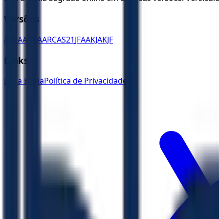
Versões
ACF
AA
ARA
ARC
AS21
JFAA
KJA
KJF
Links
Ler a Bíblia
Política de Privacidade