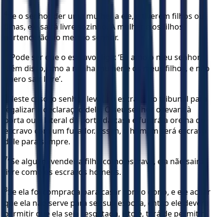
4
Se o senhor der uma mulher a ele, e tiverem filhos ou
filhas, ele sairá livre sozinho. A mulher e os filhos
pertencerão ao mesmo senhor.
5
“Pode ser que o escravo diga: ‘Eu amo o meu senhor.
Além disso, amo a minha mulher e os meus filhos, e não
quero sair livre’.
6
Neste caso, o senhor levará o escravo ao tribunal para
legalizar a declaração dele. O seu senhor o levará à
porta ou à lateral da porta da casa e furará a orelha do
escravo com um furador. Assim, o homem será escravo
dele para sempre.
7
“Se alguém vender a filha como escrava, ela não sairá
livre como os escravos homens.
8
Se ela foi comprada para casar com o dono, e ele achar
que ela não serve para ser sua esposa, então ele deverá
permitir que ela seja resgatada, isto é, terá de permitir