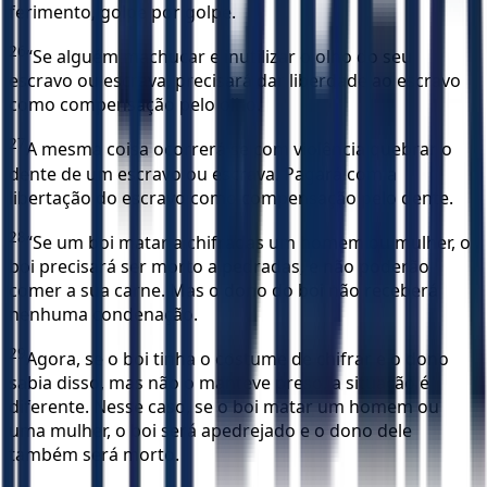
ferimento, golpe por golpe.
26
“Se alguém machucar e inutilizar o olho do seu
escravo ou escrava, precisará dar liberdade ao escravo
como compensação pelo olho.
27
A mesma coisa ocorrerá se com violência quebrar o
dente de um escravo ou escrava. Pagará com a
libertação do escravo como compensação pelo dente.
28
“Se um boi matar a chifradas um homem ou mulher, o
boi precisará ser morto a pedradas, e não poderão
comer a sua carne. Mas o dono do boi não receberá
nenhuma condenação.
29
Agora, se o boi tinha o costume de chifrar e o dono
sabia disso, mas não o manteve preso, a situação é
diferente. Nesse caso, se o boi matar um homem ou
uma mulher, o boi será apedrejado e o dono dele
também será morto.