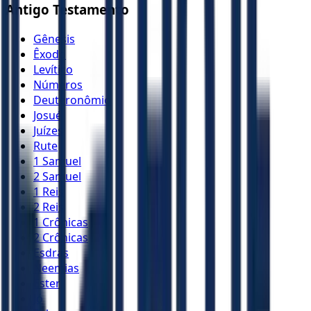
Antigo Testamento
Gênesis
Êxodo
Levítico
Números
Deuteronômio
Josué
Juízes
Rute
1 Samuel
2 Samuel
1 Reis
2 Reis
1 Crônicas
2 Crônicas
Esdras
Neemias
Ester
Jó