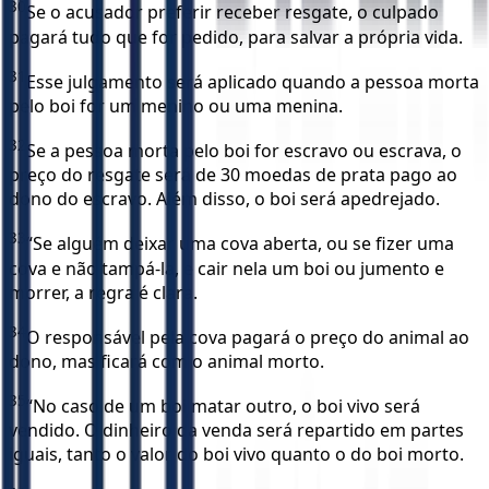
30
Se o acusador preferir receber resgate, o culpado
pagará tudo que for pedido, para salvar a própria vida.
31
Esse julgamento será aplicado quando a pessoa morta
pelo boi for um menino ou uma menina.
32
Se a pessoa morta pelo boi for escravo ou escrava, o
preço do resgate será de 30 moedas de prata pago ao
dono do escravo. Além disso, o boi será apedrejado.
33
“Se alguém deixar uma cova aberta, ou se fizer uma
cova e não tampá-la, e cair nela um boi ou jumento e
morrer, a regra é clara.
34
O responsável pela cova pagará o preço do animal ao
dono, mas ficará com o animal morto.
35
“No caso de um boi matar outro, o boi vivo será
vendido. O dinheiro da venda será repartido em partes
iguais, tanto o valor do boi vivo quanto o do boi morto.