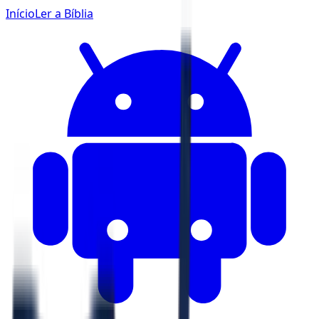
Início
Ler a Bíblia