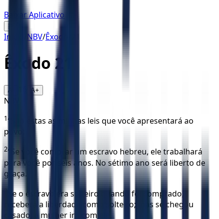
Baixar Aplicativo
☰
Início
/
NBV
/
Êxodo
/
21
Êxodo
21
16
A-
A+
NBV
1
“São estas as minhas leis que você apresentará ao
povo:
2
“Se você comprar um escravo hebreu, ele trabalhará
para você por seis anos. No sétimo ano será liberto de
graça.
3
Se o escravo era solteiro quando foi comprado,
receberá a liberdade como solteiro; mas se chegou
casado, a mulher irá com ele.