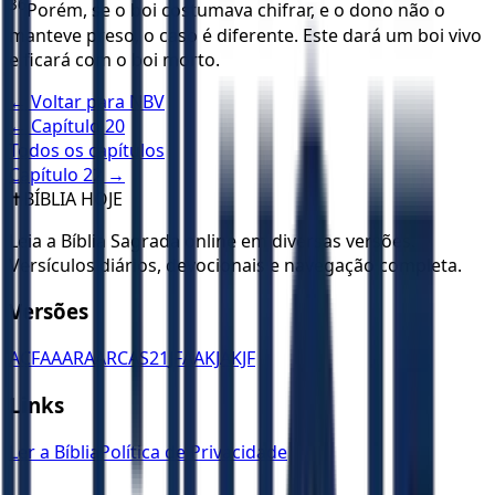
36
Porém, se o boi costumava chifrar, e o dono não o
manteve preso, o caso é diferente. Este dará um boi vivo
e ficará com o boi morto.
← Voltar para
NBV
← Capítulo
20
Todos os capítulos
Capítulo
22
→
✝️
BÍBLIA HOJE
Leia a Bíblia Sagrada online em diversas versões.
Versículos diários, devocionais e navegação completa.
Versões
ACF
AA
ARA
ARC
AS21
JFAA
KJA
KJF
Links
Ler a Bíblia
Política de Privacidade