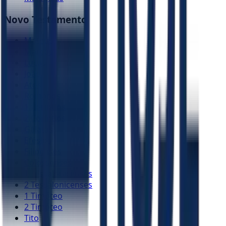
Novo Testamento
Mateus
Marcos
Lucas
João
Atos
Romanos
1 Coríntios
2 Coríntios
Gálatas
Efésios
Filipenses
Colossenses
1 Tessalonicenses
2 Tessalonicenses
1 Timóteo
2 Timóteo
Tito