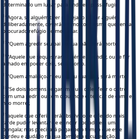
determinado um lugar para onde ele possa fugir.
14
Agora, se alguém tiver planejado matar alguém
deliberadamente, deverá ser morto, mesmo que tenha
procurado refúgio no meu altar.
15
“Quem agredir seu pai ou sua mãe, será morto.
16
“Aquele que sequestrar alguém e o vender, ou se for
achado em poder dele, será morto.
17
“Quem amaldiçoar seu pai ou sua mãe, será morto.
18
“Se dois homens brigarem e um deles ferir o outro
com uma pedra ou com o punho e este ficar de cama e
não morrer,
19
aquele que o feriu será absolvido se o ferido mais
tarde puder levantar-se e andar apoiado em uma
bengala; mas precisará pagar pelo tempo que este
perdeu e ajudá-lo na sua completa recuperação.