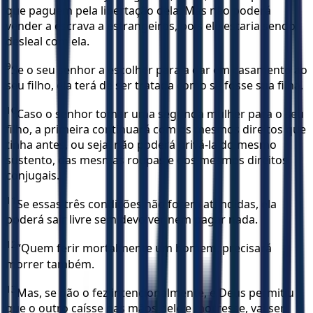
que paguem pela libertação dela. Mas não poderá
vender a escrava a estrangeiros, pois ele estaria sendo
desleal com ela.
9
Se o seu senhor a escolher para a dar em casamento ao
seu filho, ela terá de ser tratada como se fosse sua filha.
10
Caso o senhor tomar uma segunda mulher para o seu
filho, a primeira continuará com os mesmos direitos que
tinha antes, ou seja, não poderá privá-la do mesmo
sustento, das mesmas roupas e dos mesmos direitos
conjugais.
11
Se essas três condições não forem atendidas, ela
poderá sair livre sem devolver nem pagar nada.
12
“Quem ferir mortalmente um homem, precisará
morrer também.
13
Mas, se não o fez intencionalmente, e Deus permitiu
que o outro caísse nas mãos dele e morresse, vai ser