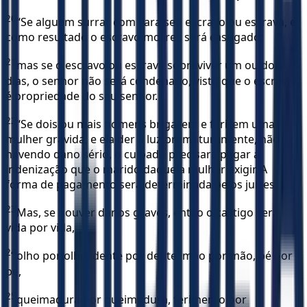
20
“Se alguém surrar com vara seu escravo ou escrava, e
como resultado o escravo morrer, será castigado;
21
mas se o escravo ou escrava sobreviver um ou dois
dias, o senhor não será condenado, visto que o escravo
é propriedade do seu senhor.
22
“Se dois ou mais homens brigarem e ferirem uma
mulher grávida, e ela der à luz prematuramente, não
havendo dano sério, o culpado precisará pagar a
indenização que o marido daquela mulher exigir. A
forma de pagamento será determinada pelos juízes.
23
Mas, se houver danos graves, então o castigo será
vida por vida,
24
olho por olho, dente por dente, mão por mão, pé por
pé,
25
queimadura por queimadura, ferimento por