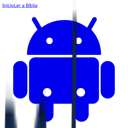
Início
Ler a Bíblia