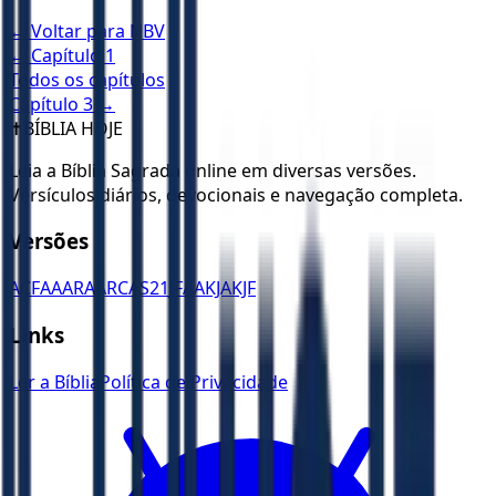
← Voltar para
NBV
← Capítulo
1
Todos os capítulos
Capítulo
3
→
✝️
BÍBLIA HOJE
Leia a Bíblia Sagrada online em diversas versões.
Versículos diários, devocionais e navegação completa.
Versões
ACF
AA
ARA
ARC
AS21
JFAA
KJA
KJF
Links
Ler a Bíblia
Política de Privacidade