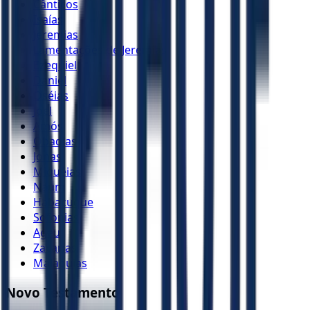
Cânticos
Isaías
Jeremias
Lamentações de Jeremias
Ezequiel
Daniel
Oséias
Joel
Amós
Obadias
Jonas
Miquéias
Naum
Habacuque
Sofonias
Ageu
Zacarias
Malaquias
Novo Testamento