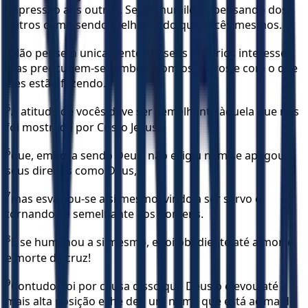
impressão aos outros. Sejam humildes, pensando dos
outros como sendo melhores do que vocês mesmos.
4
Não pensem unicamente em seus próprios interesses,
mas preocupem-se também com os outros e com o que
eles estão fazendo.
5
A atitude de vocês deve ser semelhante àquela que nos
foi mostrada por Cristo Jesus,
6
que, embora sendo Deus, não exigiu nem se apegou a
seus direitos como Deus,
7
mas esvaziou-se a si mesmo, vindo a ser servo e
tornando-se semelhante aos homens.
8
E se humilhou a si mesmo, e foi obediente até a morte,
e morte de cruz!
9
Contudo, foi por causa disso que Deus o elevou até a
mais alta posição e lhe deu um nome que está acima de