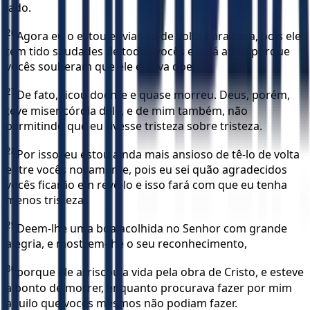
lado.
26
Agora eu o estou enviando de volta para casa, pois ele
tem tido saudades de todos vocês e está aflito porque
vocês souberam que ele estava doente.
27
De fato, ficou doente e quase morreu. Deus, porém,
teve misericórdia dele, e de mim também, não
permitindo que eu tivesse tristeza sobre tristeza.
28
Por isso, eu estou ainda mais ansioso de tê-lo de volta
entre vocês novamente, pois eu sei quão agradecidos
vocês ficarão em revê-lo e isso fará com que eu tenha
menos tristeza.
29
Deem-lhe uma boa acolhida no Senhor com grande
alegria, e mostrem-lhe o seu reconhecimento,
30
porque ele arriscou a vida pela obra de Cristo, e esteve
a ponto de morrer, enquanto procurava fazer por mim
aquilo que vocês mesmos não podiam fazer.