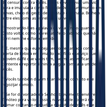
de censura contra vocês. Vocês devem levar uma vida
pura e imaculada como filhos de Deus num mundo em
trevas, cheio de gente desonesta e obstinada. Brilhem
entre eles como as estrelas do universo,
16
mostrando-lhes a palavra da vida. Então, quando
Cristo voltar, como ficarei satisfeito sabendo que não
corri nem me esforcei em vão!
17
E, mesmo que eu esteja sendo derramado como
oferta de bebida em cima do sacrifício e serviço que
provém da fé que vocês têm, mesmo assim ficarei
contente e repartirei minha alegria com cada um de
vocês.
18
Vocês também devem ficar alegres com isto e se
regozijar comigo.
19
Se for da vontade do Senhor, brevemente enviarei
Timóteo para vê-los. Assim, na volta ele poderá me
animar contando-me tudo a respeito de vocês e de