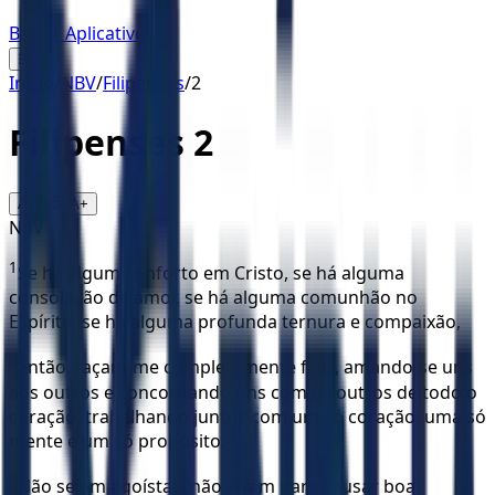
Baixar Aplicativo
☰
Início
/
NBV
/
Filipenses
/
2
Filipenses
2
16
A-
A+
NBV
1
Se há algum conforto em Cristo, se há alguma
consolação de amor, se há alguma comunhão no
Espírito, se há alguma profunda ternura e compaixão,
2
então, façam-me completamente feliz, amando-se uns
aos outros e concordando uns com os outros de todo o
coração, trabalhando juntos com um só coração, uma só
mente e um só propósito.
3
Não sejam egoístas; não vivam para causar boa