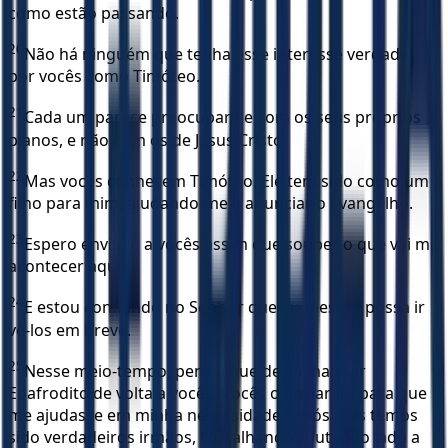
como estão passando.
20
Não há ninguém que tenha esse interesse verdadeiro
por vocês como Timóteo.
21
Cada um parece preocupar-se com os seus próprios
planos, e não com os de Jesus Cristo.
22
Mas vocês conhecem Timóteo. Ele tem sido como um
filho para mim, ajudando-me a anunciar o evangelho.
23
Espero enviá-lo a vocês assim que souber o que vai me
acontecer aqui.
24
E estou confiando no Senhor que eu mesmo possa ir
vê-los em breve.
25
Nesse meio-tempo, pensei que devia mandar
Epafrodito de volta a vocês. Vocês o enviaram para que
me ajudasse em minha necessidade, e nós dois temos
sido verdadeiros irmãos, trabalhando e lutando lado a