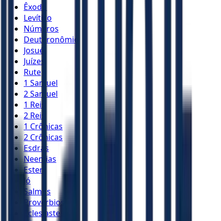
Êxodo
Levítico
Números
Deuteronômio
Josué
Juízes
Rute
1 Samuel
2 Samuel
1 Reis
2 Reis
1 Crônicas
2 Crônicas
Esdras
Neemias
Ester
Jó
Salmos
Provérbios
Eclesiastes