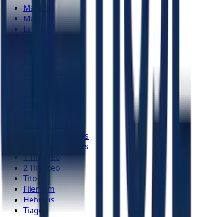
Mateus
Marcos
Lucas
João
Atos
Romanos
1 Coríntios
2 Coríntios
Gálatas
Efésios
Filipenses
Colossenses
1 Tessalonicenses
2 Tessalonicenses
1 Timóteo
2 Timóteo
Tito
Filemom
Hebreus
Tiago