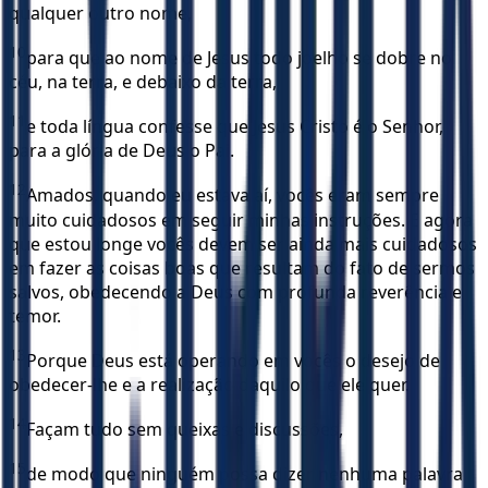
qualquer outro nome,
10
para que ao nome de Jesus todo joelho se dobre no
céu, na terra, e debaixo da terra,
11
e toda língua confesse que Jesus Cristo é o Senhor,
para a glória de Deus o Pai.
12
Amados, quando eu estava aí, vocês eram sempre
muito cuidadosos em seguir minhas instruções. E agora
que estou longe vocês devem ser ainda mais cuidadosos
em fazer as coisas boas que resultam do fato de sermos
salvos, obedecendo a Deus com profunda reverência e
temor.
13
Porque Deus está operando em vocês o desejo de
obedecer-lhe e a realização daquilo que ele quer.
14
Façam tudo sem queixas e discussões,
15
de modo que ninguém possa dizer nenhuma palavra