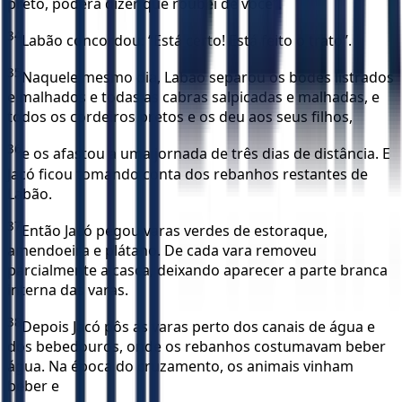
preto, poderá dizer que roubei de você”.
34
Labão concordou: “Está certo! Está feito o trato”.
35
Naquele mesmo dia, Labão separou os bodes listrados
e malhados e todas as cabras salpicadas e malhadas, e
todos os cordeiros pretos e os deu aos seus filhos,
36
e os afastou a uma jornada de três dias de distância. E
Jacó ficou tomando conta dos rebanhos restantes de
Labão.
37
Então Jacó pegou varas verdes de estoraque,
amendoeira e plátano. De cada vara removeu
parcialmente a casca, deixando aparecer a parte branca
interna das varas.
38
Depois Jacó pôs as varas perto dos canais de água e
dos bebedouros, onde os rebanhos costumavam beber
água. Na época do cruzamento, os animais vinham
beber e