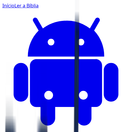
Início
Ler a Bíblia