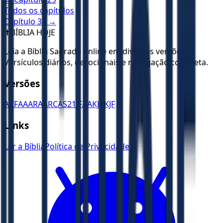
Todos os capítulos
Capítulo
31
→
✝️
BÍBLIA HOJE
Leia a Bíblia Sagrada online em diversas versões.
Versículos diários, devocionais e navegação completa.
Versões
ACF
AA
ARA
ARC
AS21
JFAA
KJA
KJF
Links
Ler a Bíblia
Política de Privacidade