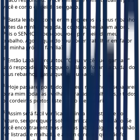
Jacó respondeu: “Você bem sabe como trabalhei para
você e como cuidei do seu gado.
30
Basta lembrar como eram pequenos os seus rebanhos
antes da minha chegada, e como aumentaram agora.
Pois o SENHOR abençoou você por meio do meu
trabalho. Agora, quando vou poder trabalhar em favor
da minha própria família?”
31
Então Labão perguntou: “O que você quer ganhar?”
Jacó respondeu: “Não quero salário. Voltarei a cuidar dos
seus rebanhos; basta que faça uma coisa.
32
Hoje passarei por todos os seus rebanhos e separarei
para mim todas as ovelhas listradas e malhadas, e todos
os cordeiros pretos. Este será o meu salário.
33
Assim será fácil verificar a minha honestidade no
futuro, sempre que resolver verificar o meu salário. Se
você encontrar entre as minhas cabras alguma que não
for listrada e malhada, e algum cordeiro que não for