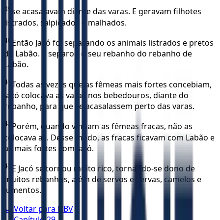
39
se acasalavam diante das varas. E geravam filhotes
listrados, salpicados e malhados.
40
Então Jacó foi separando os animais listrados e pretos
de Labão. E separou o seu rebanho do rebanho de
Labão.
41
Todas as vezes que as fêmeas mais fortes concebiam,
Jacó colocava as varas nos bebedouros, diante do
rebanho, para que se acasalassem perto das varas.
42
Porém, quando vinham as fêmeas fracas, não as
colocava ali. Desse modo, as fracas ficavam com Labão e
as mais fortes com Jacó.
43
E Jacó se tornou muito rico, tornando-se dono de
muitos rebanhos, além de servos e servas, camelos e
jumentos.
← Voltar para
NBV
← Capítulo
29