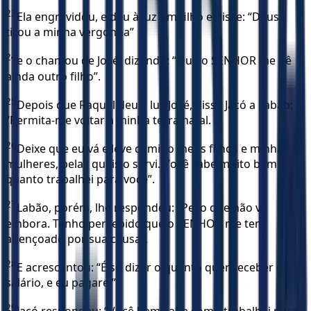
23
Ela engravidou, e deu à luz um filho e disse: “Deus
tirou a minha vergonha”
24
e o chamou de José, dizendo: “Que o SENHOR me dê
ainda outro filho”.
25
Depois que Raquel deu à luz José, disse Jacó a Labão:
“Permita-me voltar à minha terra natal.
26
Deixe que eu vá e leve comigo meus filhos e minhas
mulheres, pelas quais o servi. Você sabe muito bem o
quanto trabalhei para você”.
27
Labão, porém, lhe respondeu: “Peço que não vá
embora. Tenho percebido que o SENHOR me tem
abençoado por sua causa”.
28
E acrescentou: “É só dizer o quanto quer receber de
salário, e eu pagarei”.
29