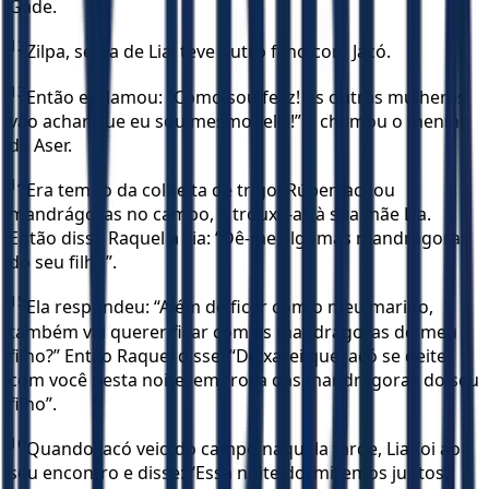
Gade.
12
Zilpa, serva de Lia, teve outro filho com Jacó.
13
Então exclamou: “Como sou feliz! As outras mulheres
vão achar que eu sou mesmo feliz!” E chamou o menino
de Aser.
14
Era tempo da colheita de trigo. Rúben achou
mandrágoras no campo, e trouxe-as à sua mãe Lia.
Então disse Raquel a Lia: “Dê-me algumas mandrágoras
do seu filho”.
15
Ela respondeu: “Além de ficar com o meu marido,
também vai querer ficar com as mandrágoras do meu
filho?” Então Raquel disse: “Deixarei que Jacó se deite
com você nesta noite, em troca das mandrágoras do seu
filho”.
16
Quando Jacó veio do campo naquela tarde, Lia foi ao
seu encontro e disse: “Essa noite dormiremos juntos,