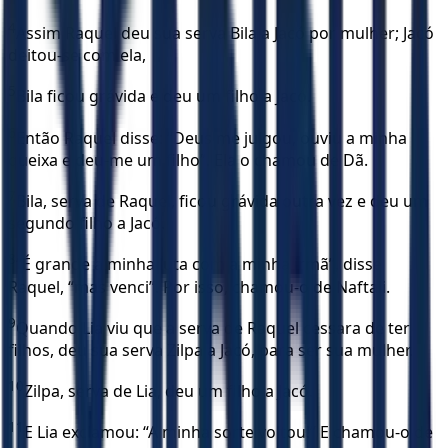
4
Assim Raquel deu sua serva Bila a Jacó por mulher; Jacó
deitou-se com ela,
5
Bila ficou grávida e deu um filho a Jacó.
6
Então Raquel disse: “Deus me julgou, ouviu a minha
queixa e deu-me um filho”. Ela o chamou de Dã.
7
Bila, serva de Raquel, ficou grávida outra vez e deu um
segundo filho a Jacó.
8
“É grande a minha luta com a minha irmã”, disse
Raquel, “mas venci”. Por isso, chamou-o de Naftali.
9
Quando Lia viu que a serva de Raquel cessara de ter
filhos, deu sua serva Zilpa a Jacó, para ser sua mulher.
10
Zilpa, serva de Lia, deu um filho a Jacó.
11
E Lia exclamou: “A minha sorte voltou!” E chamou-o de