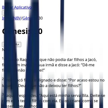
Baixar Aplicativo
☰
Início
/
NBV
/
Gênesis
/
30
Gênesis
30
16
A-
A+
NBV
1
Quando Raquel viu que não podia dar filhos a Jacó,
ficou com inveja de sua irmã e disse a Jacó: “Dê-me
filhos, senão morrerei!”
2
Então Jacó ficou indignado e disse: “Por acaso estou no
lugar de Deus, que não a deixou ter filhos?”
3
Raquel respondeu: “Aqui está minha serva Bila. Deite-se
com ela e tenha filhos com ela. Eu os criarei como se
fossem meus filhos”.