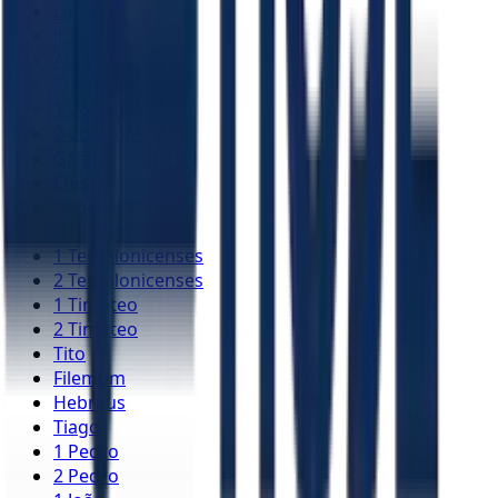
Lucas
João
Atos
Romanos
1 Coríntios
2 Coríntios
Gálatas
Efésios
Filipenses
Colossenses
1 Tessalonicenses
2 Tessalonicenses
1 Timóteo
2 Timóteo
Tito
Filemom
Hebreus
Tiago
1 Pedro
2 Pedro