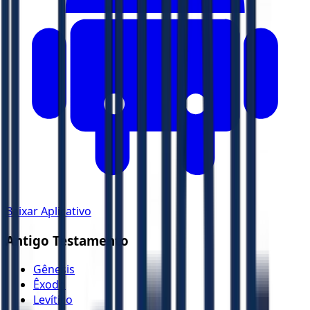
Baixar Aplicativo
Antigo Testamento
Gênesis
Êxodo
Levítico