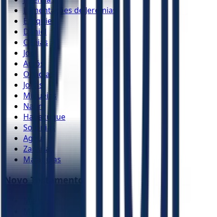
Lamentações de Jeremias
Ezequiel
Daniel
Oséias
Joel
Amós
Obadias
Jonas
Miquéias
Naum
Habacuque
Sofonias
Ageu
Zacarias
Malaquias
Novo Testamento
Mateus
Marcos