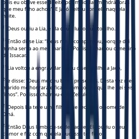
pois eu obtive esse direito por meio das mandrágoras
que meu filho achou”. E Jacó deitou com ela naquela
noite.
17
Deus ouviu a Lia, e ela deu à luz o quinto filho.
18
Então disse Lia: “Deus me recompensou, porque dei
minha serva ao meu marido”. Por isso chamou o menino
de Issacar.
19
Lia voltou a engravidar e deu o sexto filho a Jacó,
20
e disse: “Deus me deu belos presentes. Desta vez meu
marido me honrará e ficará comigo, porque lhe dei seis
filhos”. Por isso chamou-o de Zebulom.
21
Depois Lia teve uma filha, que recebeu o nome de
Diná.
22
Então Deus lembrou-se de Raquel. Ele ouviu o seu
clamor e fez com que ela pudesse ter filhos.