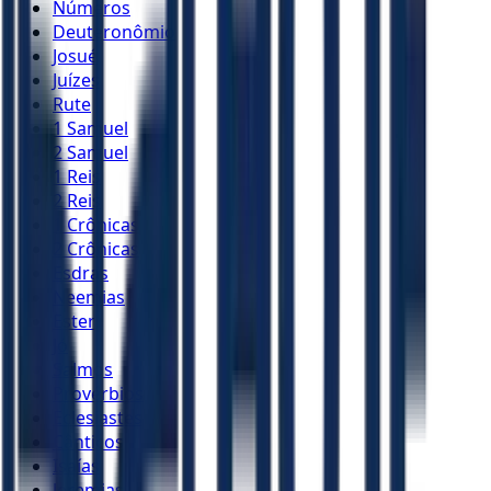
Números
Deuteronômio
Josué
Juízes
Rute
1 Samuel
2 Samuel
1 Reis
2 Reis
1 Crônicas
2 Crônicas
Esdras
Neemias
Ester
Jó
Salmos
Provérbios
Eclesiastes
Cânticos
Isaías
Jeremias