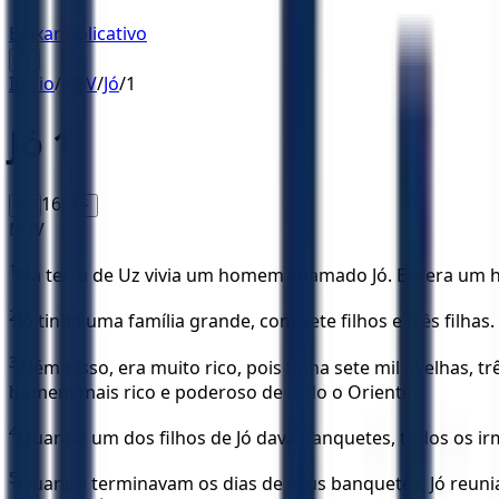
Baixar Aplicativo
☰
Início
/
NBV
/
Jó
/
1
Jó
1
16
A-
A+
NBV
1
Na terra de Uz vivia um homem chamado Jó. Ele era um ho
2
Jó tinha uma família grande, com sete filhos e três filhas.
3
Além disso, era muito rico, pois tinha sete mil ovelhas
homem mais rico e poderoso de todo o Oriente.
4
Quando um dos filhos de Jó dava banquetes, todos os ir
5
Quando terminavam os dias de seus banquetes, Jó reunia t