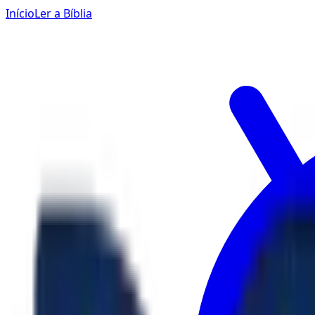
Início
Ler a Bíblia