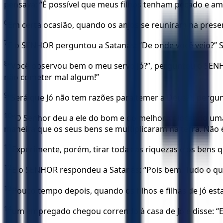
pensava: “É possível que meus filhos tenham pecado e am
6
Em certa ocasião, quando os anjos se reuniram na prese
7
E o SENHOR perguntou a Satanás: “De onde você veio?” S
8
“Você observou bem o meu servo Jó?”, perguntou o SENHO
não cometer mal algum!”
9
“Será que Jó não tem razões para temer a Deus?”, pergu
10
“O Senhor deu a ele do bom e do melhor, colocando uma 
maneira que os seus bens se multiplicaram na terra. Não 
11
Experimente, porém, tirar todas as riquezas e os bens qu
12
E o SENHOR respondeu a Satanás: “Pois bem. Tudo o qu
13
Pouco tempo depois, quando os filhos e filhas de Jó e
14
um empregado chegou correndo à casa de Jó e disse: “