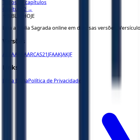
Todos os capítulos
Capítulo
2
→
✝️
BÍBLIA HOJE
Leia a Bíblia Sagrada online em diversas versões. Versícu
Versões
ACF
AA
ARA
ARC
AS21
JFAA
KJA
KJF
Links
Ler a Bíblia
Política de Privacidade