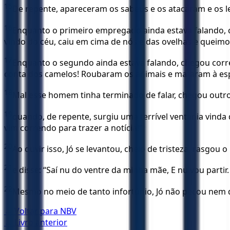
15
De repente, apareceram os sabeus e os atacaram e os l
16
Enquanto o primeiro empregado ainda estava falando, 
vindo do céu, caiu em cima de nós e das ovelhas e queimo
17
Enquanto o segundo ainda estava falando, chegou cor
conta dos camelos! Roubaram os animais e mataram à espa
18
Mal esse homem tinha terminado de falar, chegou outro
19
quando, de repente, surgiu uma terrível ventania vinda
vim correndo para trazer a notícia!”
20
Ao ouvir isso, Jó se levantou, cheio de tristeza, rasgo
21
e disse: “Saí nu do ventre da minha mãe, E nu vou par
22
Mesmo no meio de tanto infortúnio, Jó não pecou nem 
← Voltar para
NBV
← Livro anterior