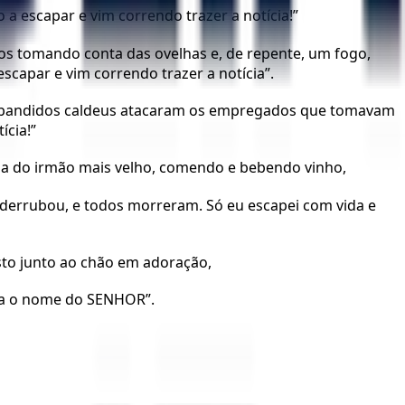
a escapar e vim correndo trazer a notícia!”
s tomando conta das ovelhas e, de repente, um fogo,
capar e vim correndo trazer a notícia”.
de bandidos caldeus atacaram os empregados que tomavam
cia!”
asa do irmão mais velho, comendo e bebendo vinho,
a derrubou, e todos morreram. Só eu escapei com vida e
osto junto ao chão em adoração,
eja o nome do SENHOR”.