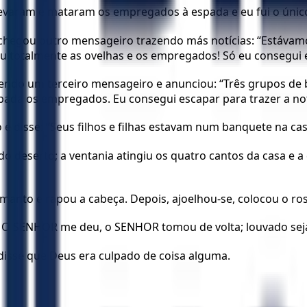
evaram e mataram os empregados à espada e eu fui o único 
chegou outro mensageiro trazendo más notícias: “Estávamo
u totalmente as ovelhas e os empregados! Só eu consegui es
rendo um terceiro mensageiro e anunciou: “Três grupos 
da os empregados. Eu consegui escapar para trazer a notí
 e disse: “Seus filhos e filhas estavam num banquete na c
 do deserto; a ventania atingiu os quatro cantos da casa e 
u o manto e rapou a cabeça. Depois, ajoelhou-se, colocou o r
tir. O SENHOR me deu, o SENHOR tomou de volta; louvado s
disse que Deus era culpado de coisa alguma.