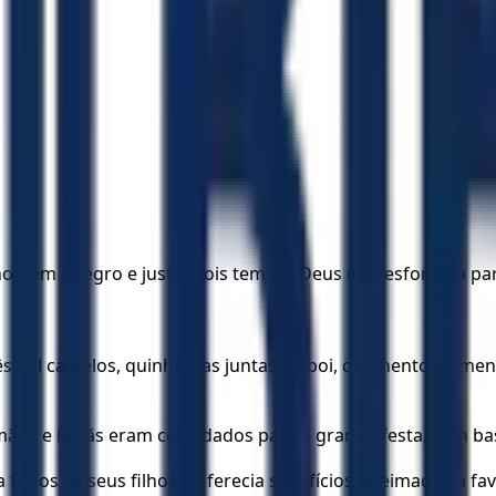
mem íntegro e justo, pois temia a Deus e se esforçava par
, três mil camelos, quinhentas juntas de boi, quinhentos j
mãos e irmãs eram convidados para a grande festa, com ba
odos os seus filhos e oferecia sacrifícios queimados a fav