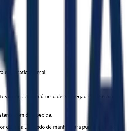
a não praticar o mal.
umentos e um grande número de empregados. Ele era o
stante comida e bebida.
or de cada um, cedo de manhã, para purificá-los, pois