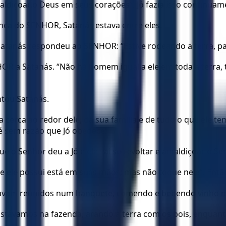
aldiçoado Deus em seus corações”. Jó fazia isso continuam
nça do SENHOR, Satanás estava entre eles.
atanás respondeu ao SENHOR: “Estive rodeando a terra, pa
R a Satanás. “Não há homem igual a ele em toda a terra, t
ntou Satanás.
cerca ao redor dele, da sua família e de tudo o que ele t
é sem razão que Jó obedece!
e o Senhor deu a Jó e ele vai se revoltar e amaldiçoar o Se
e ele possui está em suas mãos; mas não toque nele”. Ent
stavam reunidos num banquete, comendo e bebendo vinho na 
Estávamos na fazenda, arando a terra com os bois, enqua