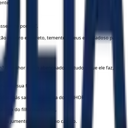
ente.
sseando por ela”.
ão íntegro e correto, temente a Deus e cuidadoso para
em? O Senhor o tem abençoado em tudo o que ele faz, de
nhor na sua face”.
ão Satanás saiu da presença do SENHOR.
casa do filho mais velho,
nto os jumentos pastavam no campo.