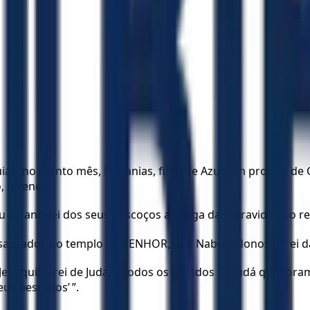
, no quinto mês, Hananias, filho de Azur, um profeta de G
, dizendo:
u arranquei dos seus pescoços a canga da escravidão ao rei
s sagrados do templo do SENHOR, que Nabucodonosor, rei da 
 Jeoaquim, rei de Judá, e todos os exilados de Judá que fora
eus pescoços’ ”.