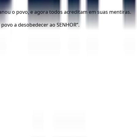
anou o povo, e agora todos acreditam em suas mentiras.
u o povo a desobedecer ao SENHOR”.