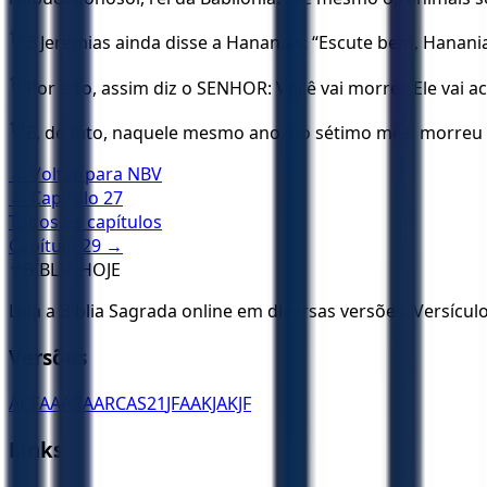
15
E Jeremias ainda disse a Hananias: “Escute bem, Hanan
16
Por isso, assim diz o SENHOR: Você vai morrer. Ele vai
17
E, de fato, naquele mesmo ano, no sétimo mês, morreu
← Voltar para
NBV
← Capítulo
27
Todos os capítulos
Capítulo
29
→
✝️
BÍBLIA HOJE
Leia a Bíblia Sagrada online em diversas versões. Versícu
Versões
ACF
AA
ARA
ARC
AS21
JFAA
KJA
KJF
Links