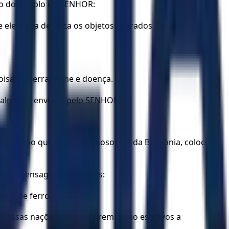
tio do templo do SENHOR:
ele traga de volta os objetos sagrados do templo do
oisas: guerra, fome e doença.
realmente enviado pelo SENHOR”.
scravidão que Nabucodonosor, rei da Babilônia, colocou
inte mensagem a Jeremias:
nga de ferro.
s essas nações para servirem como escravos a