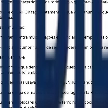
 diante dos sacerdotes e de todo o povo que estava no pá
 que o SENHOR faça exatamente o que você anunciou; que 
ilônia.
esta multidão:
, falaram contra muitas nações e anunciaram sempre três c
 profecia se cumprir antes de ser considerado um profeta 
as, quebrou-a
hor promete que dentro de dois anos quebrará a canga da e
ta Jeremias foi embora dali.
 que Jeremias usava no pescoço, o SENHOR mandou a segu
u uma canga de madeira, mas em seu lugar eu farei uma ca
Eu mesmo colocarei uma canga de ferro no pescoço de toda
lvagens darei a ele”.