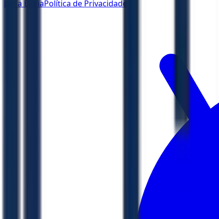
Ler a Bíblia
Política de Privacidade