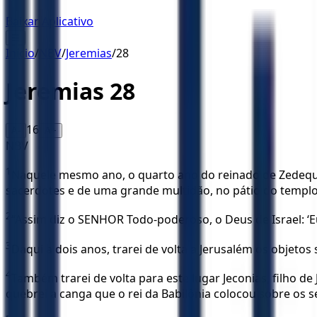
Baixar Aplicativo
☰
Início
/
NBV
/
Jeremias
/
28
Jeremias
28
16
A-
A+
NBV
1
Naquele mesmo ano, o quarto ano do reinado de Zedequias
sacerdotes e de uma grande multidão, no pátio do templo
2
“Assim diz o SENHOR Todo-poderoso, o Deus de Israel: ‘E
3
Daqui a dois anos, trarei de volta a Jerusalém os objeto
4
Também trarei de volta para este lugar Jeconias, filho de
quebrei a canga que o rei da Babilônia colocou sobre os s