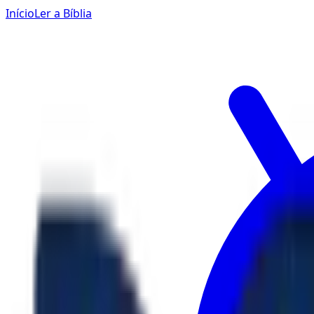
Início
Ler a Bíblia