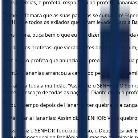
5
Mas Jeremias, o profeta, respondeu ao profeta Hananias
6
“Amém! Tomara que as suas palavras se cumpram! Espero
SENHOR, e todos os exilados que foram levados para a Bab
7
Mas agora, ouça bem o que eu vou dizer a você e a toda 
8
Os antigos profetas, que vieram antes de você e de mim
9
Por isso, o profeta que anuncia paz precisa esperar sua
10
Então Hananias arrancou a canga do pescoço de Jeremi
11
e falou a toda a multidão: “Assim diz o SENHOR: O Sen
sobre o pescoço de todas as nações”. Diante disso o profe
12
Pouco tempo depois de Hananias ter quebrado a canga
13
“Vá dizer a Hananias: Assim diz o SENHOR: Você quebro
14
Assim diz o SENHOR Todo-poderoso, o Deus de Israel: 
Nabucodonosor, rei da Babilônia. Até mesmo os animais se