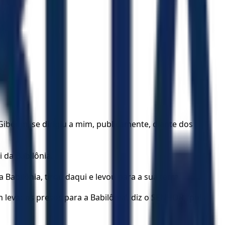
ibeom, se dirigiu a mim, publicamente, diante dos
 da Babilônia.
Babilônia, tirou daqui e levou para a sua terra.
m levados presos para a Babilônia’, diz o SENHOR, ‘pois