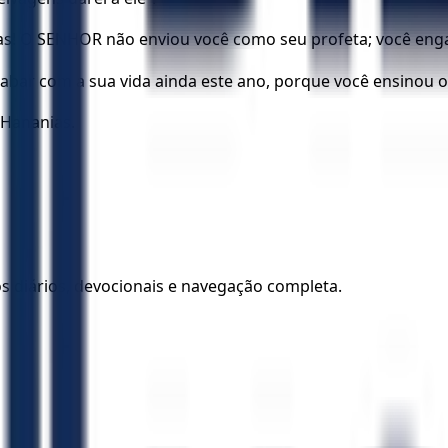
ias! O SENHOR não enviou você como seu profeta; você eng
 acabar com a sua vida ainda este ano, porque você ensino
 Hananias.
los diários, devocionais e navegação completa.