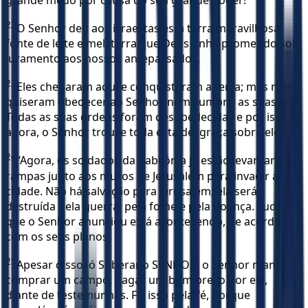
22
O Senhor deu aos israelitas esta terra maravilhosa,
fonte de leite e mel, terra que Deus tinha prometido sob
juramento aos nossos antepassados.
23
Eles chegaram aqui e conquistaram a terra; mas não
quiseram obedecer ao Senhor, nem cumprir as suas leis.
Todas as suas ordens foram desobedecidas e por isso,
agora, o Senhor trouxe toda esta desgraça sobre eles.
24
“Agora, os soldados da Babilônia já estão levantando
rampas junto aos muros de Jerusalém para invadir a
cidade. Não há salvação para Jerusalém; ela será
destruída pela guerra, pela fome e pela doença. Tudo o
que o Senhor anunciou está acontecendo, de acordo
com os seus planos.
25
Apesar disso, ó Soberano SENHOR, o Senhor mandou
comprar um campo, pagar um bom preço por ele,
diante de testemunhas. Fiz isso pela fé, porque