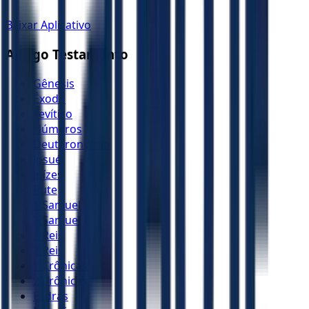
Baixar Aplicativo
Antigo Testamento
Gênesis
Êxodo
Levítico
Números
Deuteronômio
Josué
Juízes
Rute
1 Samuel
2 Samuel
1 Reis
2 Reis
1 Crônicas
2 Crônicas
Esdras