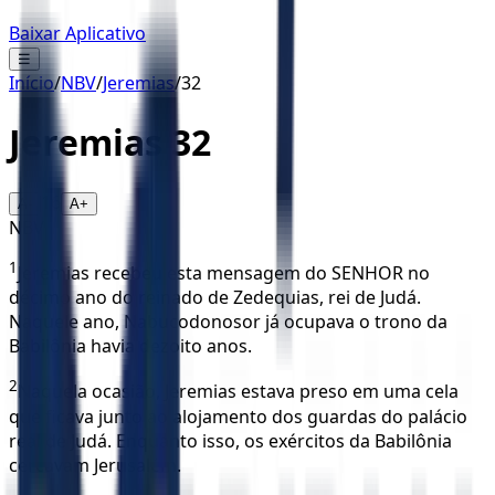
Baixar Aplicativo
☰
Início
/
NBV
/
Jeremias
/
32
Jeremias
32
16
A-
A+
NBV
1
Jeremias recebeu esta mensagem do SENHOR no
décimo ano do reinado de Zedequias, rei de Judá.
Naquele ano, Nabucodonosor já ocupava o trono da
Babilônia havia dezoito anos.
2
Naquela ocasião, Jeremias estava preso em uma cela
que ficava junto ao alojamento dos guardas do palácio
real de Judá. Enquanto isso, os exércitos da Babilônia
cercavam Jerusalém.