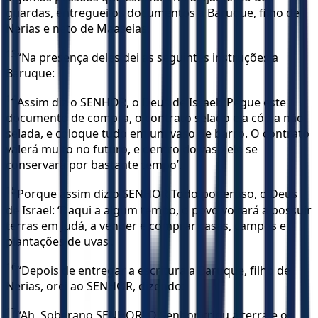
guardas, entreguei os documentos a Baruque, filho de
Nerias e neto de Maaseias.
13
“Na presença deles dei as seguintes instruções a
Baruque:
14
Assim diz o SENHOR, o Deus de Israel: ‘Pegue este
documento de compra, o contrato selado e a cópia não
selada, e coloque tudo em um vaso de barro. O contrato
valerá muito no futuro, e dentro do vaso ele se
conservará por bastante tempo’.
15
Porque assim diz o SENHOR Todo-poderoso, o Deus
de Israel: ‘Daqui a algum tempo, o povo voltará a possuir
terras em Judá, a vender e comprar casas, campos e
plantações de uvas’.
16
“Depois de entregar a escritura a Baruque, filho de
Nerias, orei ao SENHOR, dizendo:
17
“Ah, Soberano SENHOR! O Senhor criou a terra e os