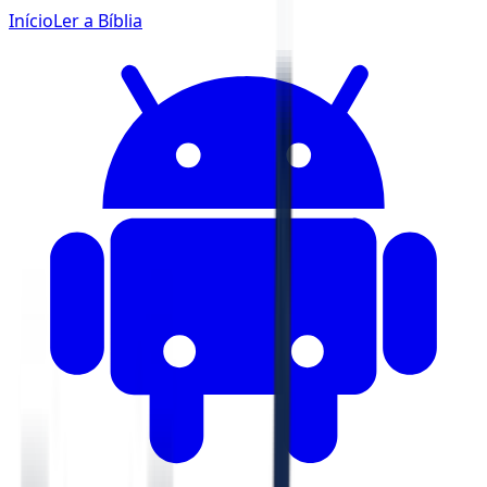
Início
Ler a Bíblia