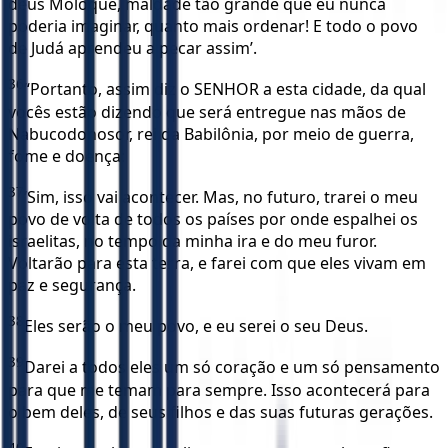
deus Moloque, maldade tão grande que eu nunca
poderia imaginar, quanto mais ordenar! E todo o povo
de Judá aprendeu a pecar assim’.
36
“Portanto, assim diz o SENHOR a esta cidade, da qual
vocês estão dizendo que será entregue nas mãos de
Nabucodonosor, rei da Babilônia, por meio de guerra,
fome e doença:
37
‘Sim, isso vai acontecer. Mas, no futuro, trarei o meu
povo de volta de todos os países por onde espalhei os
israelitas, no tempo da minha ira e do meu furor.
Voltarão para esta terra, e farei com que eles vivam em
paz e segurança.
38
Eles serão o meu povo, e eu serei o seu Deus.
39
Darei a todos eles um só coração e um só pensamento
para que me temam para sempre. Isso acontecerá para
o bem deles, de seus filhos e das suas futuras gerações.
40