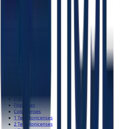
Ageu
Zacarias
Malaquias
Novo Testamento
Mateus
Marcos
Lucas
João
Atos
Romanos
1 Coríntios
2 Coríntios
Gálatas
Efésios
Filipenses
Colossenses
1 Tessalonicenses
2 Tessalonicenses