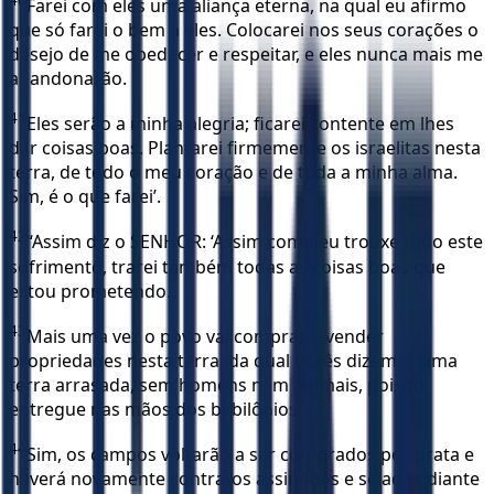
Farei com eles uma aliança eterna, na qual eu afirmo
que só farei o bem a eles. Colocarei nos seus corações o
desejo de me obedecer e respeitar, e eles nunca mais me
abandonarão.
41
Eles serão a minha alegria; ficarei contente em lhes
dar coisas boas. Plantarei firmemente os israelitas nesta
terra, de todo o meu coração e de toda a minha alma.
Sim, é o que farei’.
42
“Assim diz o SENHOR: ‘Assim como eu trouxe todo este
sofrimento, trarei também todas as coisas boas que
estou prometendo.
43
Mais uma vez o povo vai comprar e vender
propriedades nesta terra, da qual vocês dizem: É uma
terra arrasada, sem homens nem animais, pois foi
entregue nas mãos dos babilônios.
44
Sim, os campos voltarão a ser comprados por prata e
haverá novamente contratos assinados e selados diante