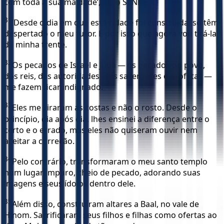
com toda a sua maldade’, diz o SENHOR.
31
‘Desde o dia em que esta cidade foi construída, só têm
despertado o meu furor. É por isso que agora vou tirá-la
da minha frente.
32
Os pecados de Israel e Judá — os pecados do povo,
dos reis, das autoridades, dos sacerdotes e profetas —
me fazem ficar indignado.
33
Eles me viraram as costas e não o rosto. Desde o
princípio, dia após dia, lhes ensinei a diferença entre o
certo e o errado, mas eles não quiseram ouvir nem
aceitar a correção.
34
Pelo contrário, transformaram o meu santo templo
num lugar impuro, cheio de pecado, adorando suas
imagens e seus ídolos dentro dele.
35
Além disso, construíram altares a Baal, no vale de
Hinom. Sacrificaram seus filhos e filhas como ofertas ao