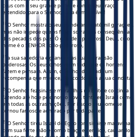
céus com o seu grande poder e com o seu braço
estendido; para o Senhor, nada é impossível!
18
O Senhor mostra o seu grande amor até mil gerações,
mas não impede que os filhos sofram as consequências
dos pecados dos pais. Ó grande e poderoso Deus, cujo
nome é o SENHOR Todo-poderoso,
19
a sua sabedoria é grande e as suas obras são
poderosas. Os seus olhos veem tudo que os homens
fazem e pensam. Assim, o Senhor dá a cada um a
recompensa que merece, de acordo com a sua conduta.
20
O Senhor fez sinais e maravilhas no Egito e continua
fazendo até hoje pelo nosso povo, tanto em Israel como
em todas as outras nações. Por isso, o seu nome se
tornou famoso e admirado por toda parte.
21
O Senhor tirou Israel do Egito com sinais e maravilhas,
com sua forte mão e com o braço estendido, causando
grande medo por causa do seu grande poder!