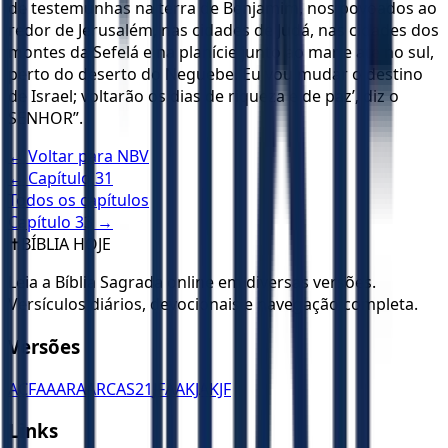
de testemunhas na terra de Benjamim, nos povoados ao
redor de Jerusalém, nas cidades de Judá, nas cidades dos
montes da Sefelá e na planície junto ao mar e até no sul,
perto do deserto do Neguebe. Eu vou mudar o destino
de Israel; voltarão os dias de riqueza e de paz’, diz o
SENHOR”.
← Voltar para
NBV
← Capítulo
31
Todos os capítulos
Capítulo
33
→
✝️
BÍBLIA HOJE
Leia a Bíblia Sagrada online em diversas versões.
Versículos diários, devocionais e navegação completa.
Versões
ACF
AA
ARA
ARC
AS21
JFAA
KJA
KJF
Links