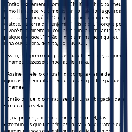
8
“Então, exatamente como o SENHOR tinha dito, meu
primo Hanameel veio me visitar no palácio da guarda e
me propôs o negócio: ‘Compre o meu campo em
Anatote, na terra de Benjamim”, disse ele, “porque pela
lei você tem direito de comprar minha terra antes de
qualquer pessoa’. “Então vi que a mensagem que eu
tinha ouvido era, de fato, do SENHOR.
9
Assim, comprei o campo de Anatote. Por ele, paguei a
Hanameel dezessete moedas de prata.
10
Assinei e selei o contrato de compra diante de
algumas testemunhas. Depois pesei a prata e paguei a
Hanameel.
11
Então peguei o contrato selado, uma obrigação da lei,
e a cópia não selada,
12
e, na presença de meu primo Hanameel, das
testemunhas que também assinaram o contrato e de
algumas pessoas que estavam no alojamento dos