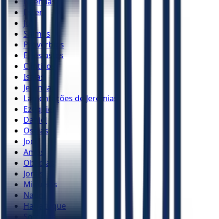
Neemias
Ester
Jó
Salmos
Provérbios
Eclesiastes
Cânticos
Isaías
Jeremias
Lamentações de Jeremias
Ezequiel
Daniel
Oséias
Joel
Amós
Obadias
Jonas
Miquéias
Naum
Habacuque
Sofonias