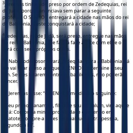
3
Jeremias tinha sido preso por ordem de Zedequias, rei
de Judá, porque anunciava sem parar a seguinte
profecia: O SENHOR entregará a cidade nas mãos do rei
da Babilônia, e este conquistará a cidade;
4
Zedequias, rei de Judá, será preso, entregue nas mãos
do rei da Babilônia, que falará face a face com ele e o
verá com seus próprios olhos.
5
E Nabucodonosor levará Zedequias para a Babilônia. Lá
ele vai ficar preso até que o SENHOR determine o seu
fim. Se eles lutarem contra os babilônios, não poderão
vencer.
6
E Jeremias disse: “O SENHOR me disse o seguinte:
7
‘Seu primo Hanameel, filho de seu tio Salum, virá aqui e
dirá: Compre a minha propriedade que tenho em
Anatote; compre-a antes de qualquer outra pessoa,
segundo a lei’.