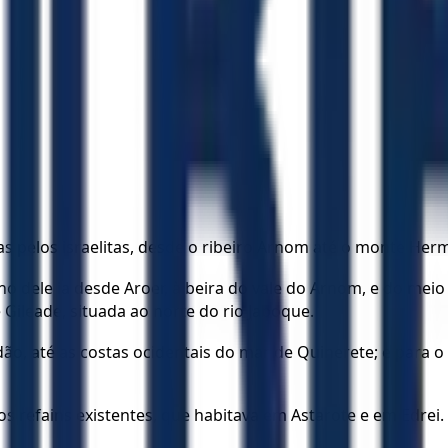
adas pelos israelitas, desde o ribeiro Arnom até o monte He
dele ia desde Aroer, à beira do vale do Arnom, e do meio d
e Gileade, situada ao norte do rio Jaboque.
, até as costas ocidentais do mar de Quinerete; e para o su
s refains existentes, que habitava em Astarote e em Edrei.