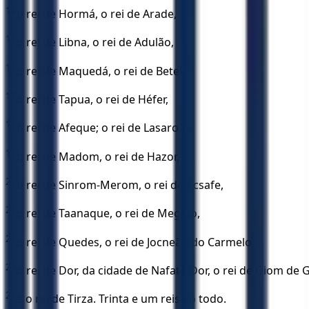
14
o rei de Hormá, o rei de Arade,
15
o rei de Libna, o rei de Adulão,
16
o rei de Maquedá, o rei de Betel,
17
o rei de Tapua, o rei de Héfer,
18
o rei de Afeque; o rei de Lasarom,
19
o rei de Madom, o rei de Hazor,
20
o rei de Sinrom-Merom, o rei de Acsafe,
21
o rei de Taanaque, o rei de Megido,
22
o rei de Quedes, o rei de Jocneão do Carmelo,
23
o rei de Dor, da cidade de Nafate-Dor, o rei de Giom de G
24
e o rei de Tirza. Trinta e um reis ao todo.