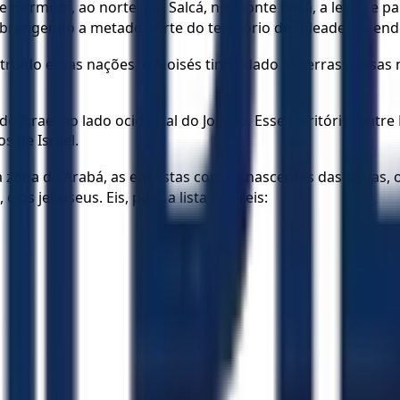
 Hermom, ao norte, até Salcá, no monte Basã, a leste; e par
abrangendo a metade norte do território de Gileade, fazend
truído essas nações, e Moisés tinha dado as terras dessas 
s de Israel no lado ocidental do Jordão. Esse território, ent
os de Israel.
a zona da Arabá, as encostas com as nascentes das águas, o
os jebuseus. Eis, pois, a lista dos reis: