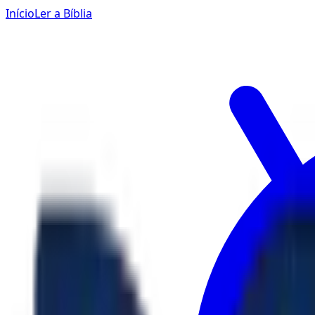
Início
Ler a Bíblia