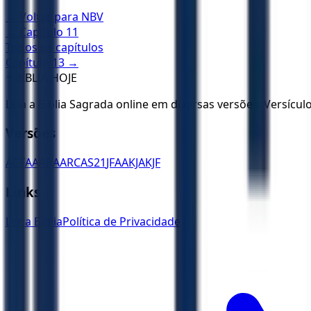
← Voltar para
NBV
← Capítulo
11
Todos os capítulos
Capítulo
13
→
✝️
BÍBLIA HOJE
Leia a Bíblia Sagrada online em diversas versões. Versícu
Versões
ACF
AA
ARA
ARC
AS21
JFAA
KJA
KJF
Links
Ler a Bíblia
Política de Privacidade