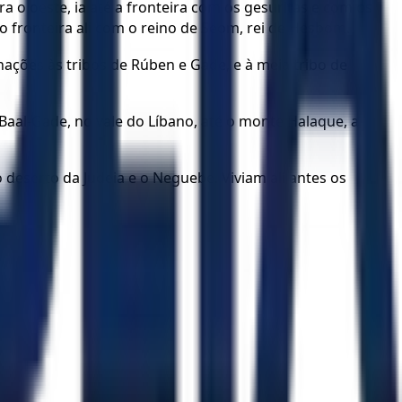
a o oeste, ia até a fronteira com os gesuritas e com os
o fronteira ali com o reino de Seom, rei de Hesbom.
nações às tribos de Rúben e Gade, e à meia tribo de
re Baal-Gade, no vale do Líbano, até o monte Halaque, a
 deserto da Judeia e o Neguebe. Viviam ali antes os