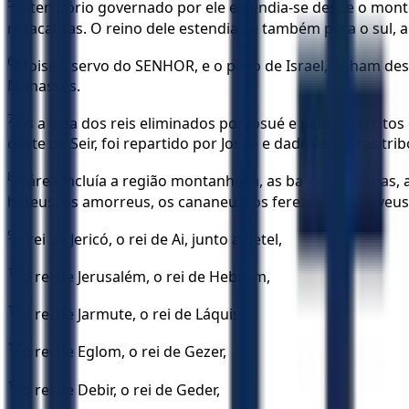
5
O território governado por ele estendia-se desde o monte
maacatitas. O reino dele estendia-se também para o sul, 
6
Moisés, servo do SENHOR, e o povo de Israel, tinham des
Manassés.
7
Eis a lista dos reis eliminados por Josué e pelos exército
oeste de Seir, foi repartido por Josué e dado às outras trib
8
A área incluía a região montanhosa, as baixadas planas, 
heteus, os amorreus, os cananeus, os ferezeus, os heveus, e 
9
o rei de Jericó, o rei de Ai, junto a Betel,
10
o rei de Jerusalém, o rei de Hebrom,
11
o rei de Jarmute, o rei de Láquis,
12
o rei de Eglom, o rei de Gezer,
13
o rei de Debir, o rei de Geder,