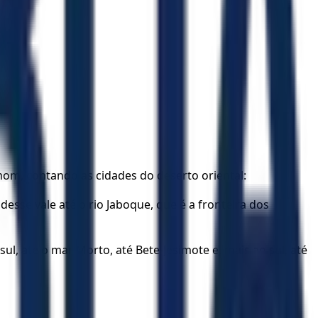
rmom, contando as cidades do deserto oriental:
esse vale até o rio Jaboque, que é a fronteira dos
l, até o mar Morto, até Bete-Jesimote e, mais ao sul, até