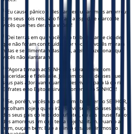
12
Eu causei pânico a eles para expulsarem os amorreus
com seus dois reis. Não foram a espada e o arco de
vocês que lhes deram a vitória!
13
Dei terras em que vocês não trabalharam e cidades
que não foram construídas por vocês. E vocês moram
nelas e se alimentam das uvas, azeite e azeitonas que
vocês não plantaram!’
14
“Agora temam ao SENHOR e sirvam a ele com
sinceridade e fidelidade. Joguem fora os deuses que
seus pais adoravam quando eles viviam para lá do rio
Eufrates e no Egito, e sirvam somente ao SENHOR!
15
Se, porém, vocês não desejam obedecer ao SENHOR,
escolham hoje a quem irão servir, se aos deuses falsos
dos seus pais do leste do Eufrates, ou aos deuses falsos
dos amorreus em cuja terra hoje habitam. Quanto a
mim, ouçam bem: Eu e a minha casa serviremos ao