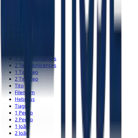
Atos
Romanos
1 Coríntios
2 Coríntios
Gálatas
Efésios
Filipenses
Colossenses
1 Tessalonicenses
2 Tessalonicenses
1 Timóteo
2 Timóteo
Tito
Filemom
Hebreus
Tiago
1 Pedro
2 Pedro
1 João
2 João