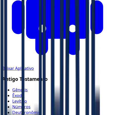
Baixar Aplicativo
Antigo Testamento
Gênesis
Êxodo
Levítico
Números
Deuteronômio