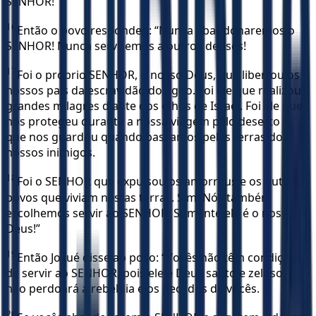
SENHOR!”
16
Então o povo respondeu: “Nunca abandonaremos o
SENHOR! Nunca serviremos a outros deuses!
17
Foi o próprio SENHOR, o nosso Deus, que libertou os
nossos pais da escravidão do Egito. Foi ele que realizou
grandes milagres diante dos olhos de Israel. Foi ele que
nos protegeu durante a nossa viagem pelo deserto e
que nos guardou quando passamos pelas terras dos
nossos inimigos.
18
Foi o SENHOR que expulsou os amorreus e os outros
povos que viviam nestas terras. Sim! Nós também
escolhemos servir ao SENHOR! Somente ele é o nosso
Deus!”
19
Então Josué disse ao povo: “Vocês não têm condições
de servir ao SENHOR, pois ele é Deus santo e zeloso! Ele
não perdoará a rebeldia e os pecados de vocês.
20