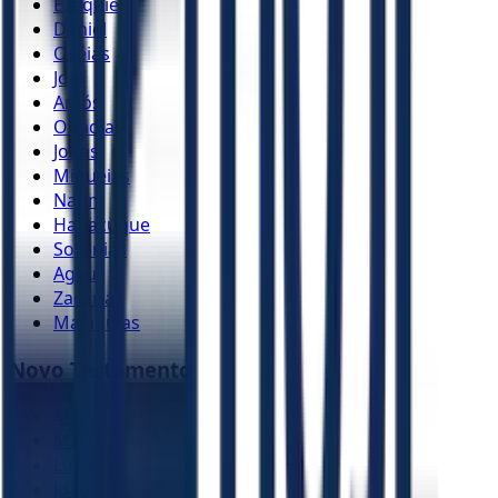
Ezequiel
Daniel
Oséias
Joel
Amós
Obadias
Jonas
Miquéias
Naum
Habacuque
Sofonias
Ageu
Zacarias
Malaquias
Novo Testamento
Mateus
Marcos
Lucas
João