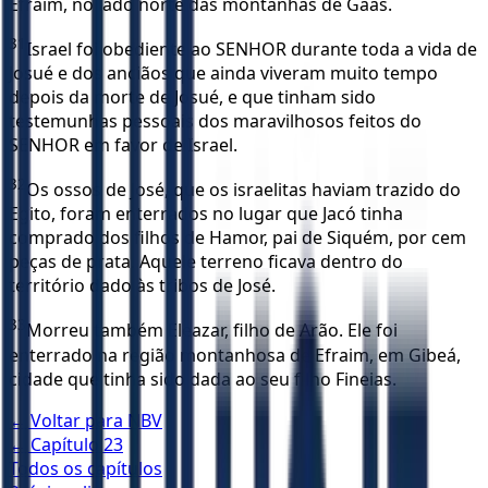
Efraim, no lado norte das montanhas de Gaás.
31
Israel foi obediente ao SENHOR durante toda a vida de
Josué e dos anciãos que ainda viveram muito tempo
depois da morte de Josué, e que tinham sido
testemunhas pessoais dos maravilhosos feitos do
SENHOR em favor de Israel.
32
Os ossos de José, que os israelitas haviam trazido do
Egito, foram enterrados no lugar que Jacó tinha
comprado dos filhos de Hamor, pai de Siquém, por cem
peças de prata. Aquele terreno ficava dentro do
território dado às tribos de José.
33
Morreu também Eleazar, filho de Arão. Ele foi
enterrado na região montanhosa de Efraim, em Gibeá,
cidade que tinha sido dada ao seu filho Fineias.
← Voltar para
NBV
← Capítulo
23
Todos os capítulos