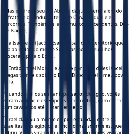
3
Mas eu tirei o seu pai Abraão daquela terra além do
Eufrates e o conduzi à terra de Canaã, a qual ele
percorreu. Também dei a ele muitos descendentes. Dei-
lhe Isaque,
4
e a Isaque dei Jacó e Esaú. A Esaú dei o território que
fica ao redor do monte Seir, mas Jacó e seu filhos
desceram para o Egito.
5
“ ‘Então enviei Moisés e Arão e por meio deles lancei
pragas terríveis sobre o Egito. Depois tirei o meu povo
de lá.
6
Quando tirei os seus antepassados do Egito, vocês
vieram ao mar, e os egípcios vieram atrás, com carros e
com cavaleiros até o mar Vermelho.
7
Israel clamou a mim, e eu pus escuridão entre os
israelitas e os egípcios e lancei o mar sobre eles, que os
cobriu. Vocês viram o que eu fiz! Então, vocês viveram