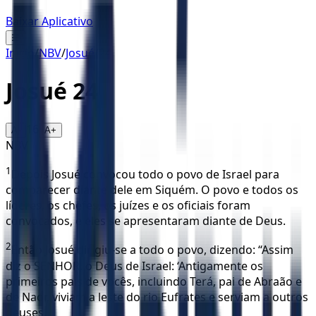
Baixar Aplicativo
☰
Início
/
NBV
/
Josué
/
24
Josué
24
16
A-
A+
NBV
1
Depois Josué convocou todo o povo de Israel para
comparecer diante dele em Siquém. O povo e todos os
líderes, os chefes, os juízes e os oficiais foram
convocados, e eles se apresentaram diante de Deus.
2
Então Josué dirigiu-se a todo o povo, dizendo: “Assim
diz o SENHOR, o Deus de Israel: ‘Antigamente os
primeiros pais de vocês, incluindo Terá, pai de Abraão e
de Naor, viviam a leste do rio Eufrates e serviam a outros
deuses.