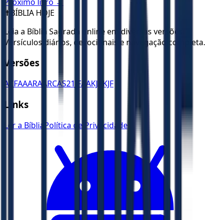
Próximo livro →
✝️
BÍBLIA HOJE
Leia a Bíblia Sagrada online em diversas versões.
Versículos diários, devocionais e navegação completa.
Versões
ACF
AA
ARA
ARC
AS21
JFAA
KJA
KJF
Links
Ler a Bíblia
Política de Privacidade