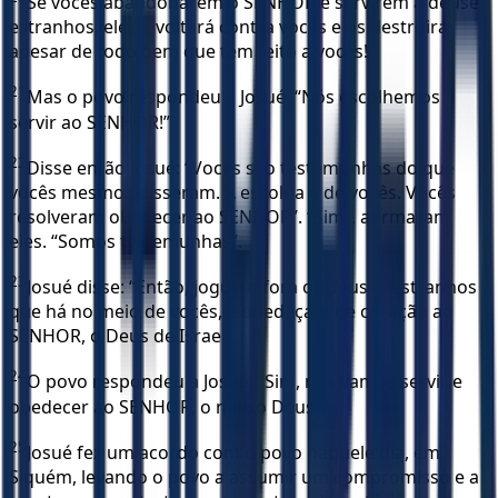
Se vocês abandonarem o SENHOR e servirem a deuses
estranhos, ele se voltará contra vocês e os destruirá,
apesar de todo bem que tem feito a vocês!”
21
Mas o povo respondeu a Josué: “Nós escolhemos
servir ao SENHOR!”
22
Disse então Josué: “Vocês são testemunhas do que
vocês mesmos disseram. A escolha é de vocês. Vocês
resolveram obedecer ao SENHOR”. “Sim”, afirmaram
eles. “Somos testemunhas”.
23
Josué disse: “Então, joguem fora os deuses estranhos
que há no meio de vocês, e obedeçam de coração ao
SENHOR, o Deus de Israel”.
24
O povo respondeu a Josué: “Sim, nós vamos servir e
obedecer ao SENHOR, o nosso Deus”.
25
Josué fez um acordo com o povo naquele dia, em
Siquém, levando o povo a assumir um compromisso e a