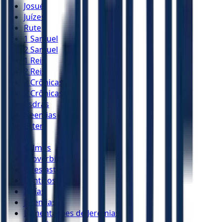
Josué
Juízes
Rute
1 Samuel
2 Samuel
1 Reis
2 Reis
1 Crônicas
2 Crônicas
Esdras
Neemias
Ester
Jó
Salmos
Provérbios
Eclesiastes
Cânticos
Isaías
Jeremias
Lamentações de Jeremias