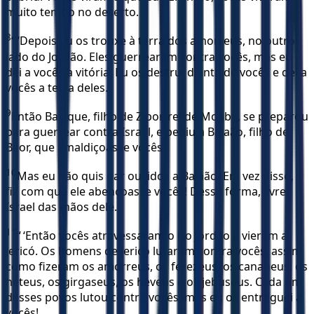
muito tempo no deserto.
8
“ ‘Depois eu os trouxe à terra dos amorreus, no outro
lado do Jordão. Eles guerrearam contra vocês, mas eu
dei a vocês a vitória. Eu os destruí diante de vocês e dei a
vocês a terra deles.
9
Então Balaque, filho de Zipor, rei de Moabe, se preparou
para guerrear contra Israel, e pediu a Balaão, filho de
Beor, que amaldiçoasse vocês.
10
Mas eu não quis dar ouvidos a Balaão. Em vez disso,
fiz com que ele abençoasse vocês! Dessa forma, livrei
Israel das mãos dele.
11
“ ‘Então vocês atravessaram o rio Jordão e vieram a
Jericó. Os homens de Jericó lutaram contra vocês, assim
como fizeram os amorreus, os ferezeus, os cananeus, os
heteus, os girgaseus, os heveus e os jebuseus. Cada um
desses povos lutou contra vocês, mas eu os entreguei a
vocês!