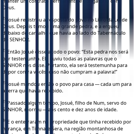
manter um contrato permanente e obrigatório com
Deus.
26
Josué registrou a resposta do povo no Livro da Lei de
Deus. Depois tomou uma grande pedra, e a ergueu
debaixo do carvalho que havia ao lado do Tabernáculo
do SENHOR.
27
Então Josué disse a todo o povo: “Esta pedra nos será
por testemunho. Ela ouviu todas as palavras que o
SENHOR nos disse. Portanto, ela será testemunha para
depor contra vocês, caso não cumpram a palavra!”
28
Josué mandou então o povo para casa — cada um para
a terra que havia recebido.
29
Passado algum tempo, Josué, filho de Num, servo do
SENHOR, morreu — aos cento e dez anos de idade.
30
E o enterraram na propriedade que tinha recebido por
herança, em Timnate-Sera, na região montanhosa de