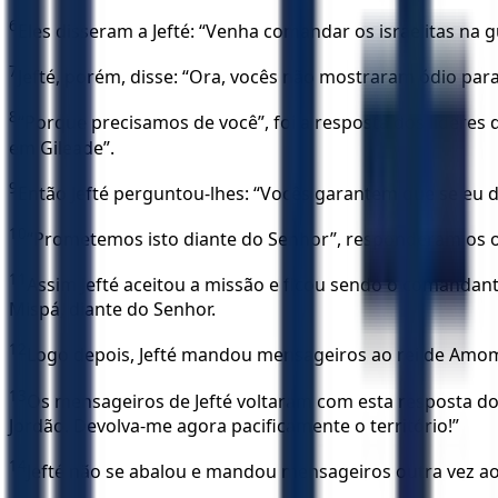
6
Eles disseram a Jefté: “Venha comandar os israelitas na 
7
Jefté, porém, disse: “Ora, vocês não mostraram ódio p
8
“Porque precisamos de você”, foi a resposta dos líderes 
em Gileade”.
9
Então Jefté perguntou-lhes: “Vocês garantem que se eu di
10
“Prometemos isto diante do Senhor”, responderam os o
11
Assim Jefté aceitou a missão e ficou sendo o comandant
Mispá, diante do Senhor.
12
Logo depois, Jefté mandou mensageiros ao rei de Amom,
13
Os mensageiros de Jefté voltaram com esta resposta do 
Jordão. Devolva-me agora pacificamente o território!”
14
Jefté não se abalou e mandou mensageiros outra vez ao