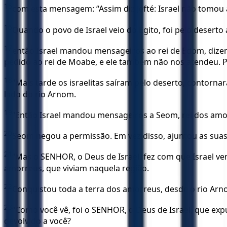
15
com esta mensagem: “Assim diz Jefté: Israel não tomou 
16
Quando o povo de Israel veio do Egito, foi pelo desert
17
então Israel mandou mensageiros ao rei de Edom, dizen
pedido ao rei de Moabe, e ele também não nos atendeu. P
18
“Mais tarde os israelitas saíram pelo deserto, contorn
lado do rio Arnom.
19
“Então Israel mandou mensageiros a Seom, rei dos amorre
20
Seom negou a permissão. Em vez disso, ajuntou as suas 
21
“Mas o SENHOR, o Deus de Israel, fez com que Israel ven
amorreus, que viviam naquela região.
22
Conquistou toda a terra dos amorreus, desde o rio Arno
23
“Como você vê, foi o SENHOR, o Deus de Israel, que expu
devolvido a você?