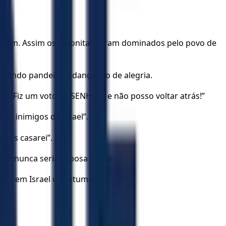
eramim. Assim os amonitas foram dominados pelo povo de
 tocando pandeiro e dançando de alegria.
ado. Fiz um voto ao SENHOR, e não posso voltar atrás!”
s, inimigos de Israel”.
mais casarei”.
orque nunca seria esposa e mãe.
asceu em Israel o costume