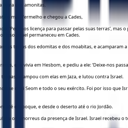
a terra dos amonitas.
o até o mar Vermelho e chegou a Cades,
do: ‘Pedimos licença para passar pelas suas terras’, mas
or isso Israel permaneceu em Cades.
aram as terras dos edomitas e dos moabitas, e acamparam a l
us, que vivia em Hesbom, e pediu a ele: ‘Deixe-nos passar 
tropas, acampou com elas em Jaza, e lutou contra Israel.
cesse o rei Seom e todo o seu exército. Foi por isso que I
m até o Jaboque, e desde o deserto até o rio Jordão.
lsou os amorreus da presença de Israel. Israel recebeu o t