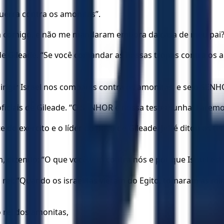
guerra contra os amonitas”.
ara comigo, e não me mandaram embora da casa de meu pai
de Gileade. “Se você comandar as nossas tropas contra os a
rigir Israel nos combates contra os amonitas, e se o SENHO
ficiais de Gileade. “O SENHOR é nossa testemunha! Faremo
e do exército e o líder do povo de Gileade. Jefté ditou os
 dizendo: “O que você tem contra nós e por que Israel est
rei: “Quando os israelitas vieram do Egito, tomaram as min
 rei dos amonitas,