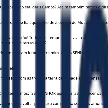
ue recebe do seu deus Camos? Assim também temos o direit
or do que Balaque, filho de Zipor, rei de Moabe? Acaso ten
ta esta questão! Todo esse tempo Israel viveu aqui, ocupa
perar essas terras antes?
 um erro em lutar contra mim. Que o SENHOR, o Juiz, julgu
 de Jefté.
travessou com as tropas a terra de Gileade e de Manassés, 
 nestes termos: “Se o SENHOR ajudar Israel a vencer os am
 quando eu voltar para casa com vitória sobre os amonitas, 