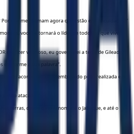
? Por que me chamam agora que estão em dificuldades?”
monitas, você se tornará o líder de todos os que vivem
R me fizer vitorioso, eu governarei a terra de Gileade?”
s conforme a sua palavra”.
 termos do acordo numa assembleia do povo realizada em
á sendo atacado?”
has terras, desde o rio Arnom até o Jaboque, e até o