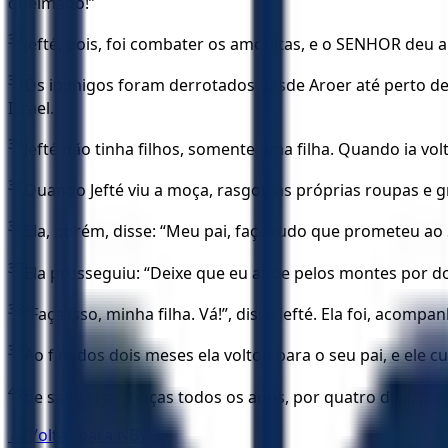
queimado!”
32
Jefté, pois, foi combater os amonitas, e o SENHOR deu a I
33
Os inimigos foram derrotados desde Aroer até perto de
Israel.
34
Jefté não tinha filhos, somente uma filha. Quando ia vo
35
Quando Jefté viu a moça, rasgou as próprias roupas e gr
36
Ela, porém, disse: “Meu pai, faça tudo que prometeu ao 
37
Ela prosseguiu: “Deixe que eu ande pelos montes por d
38
“Faça isso, minha filha. Vá!”, disse Jefté. Ela foi, ac
39
Ao fim dos dois meses ela voltou para o seu pai, e ele 
40
de saírem as moças todos os anos, por quatro dias, para 
← Voltar para
NBV