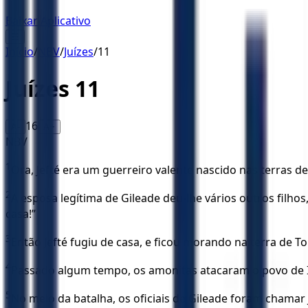
Baixar Aplicativo
☰
Início
/
NBV
/
Juízes
/
11
Juízes
11
16
A-
A+
NBV
1
Ora, Jefté era um guerreiro valente nascido nas terras d
2
A esposa legítima de Gileade deu-lhe vários outros filho
casa!”
3
Então Jefté fugiu de casa, e ficou morando na terra de T
4
Passado algum tempo, os amonitas atacaram o povo de I
5
No meio da batalha, os oficiais de Gileade foram chamar 