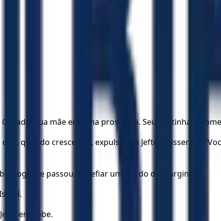
e Gileade. Sua mãe era uma prostituta. Seu pai tinha o nome
s, que, quando cresceram, expulsaram Jefté e disseram: “Voc
obe. Logo ele passou a chefiar um bando de marginais.
srael.
Jefté em Tobe.