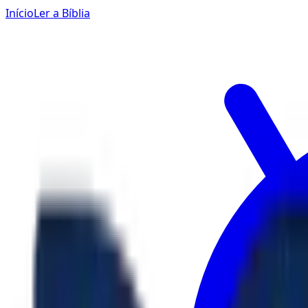
Início
Ler a Bíblia