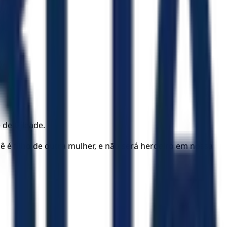
 de Gileade.
ê é filho de outra mulher, e não será herdeiro em nossa