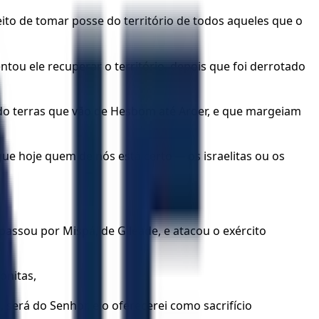
o de tomar posse do território de todos aqueles que o
tou ele recuperar o território, depois que foi derrotado
ndo terras que vão de Hesbom até Aroer, e que margeiam
e hoje quem de nós está certo — os israelitas ou os
passou por Mispá, de Gileade, e atacou o exército
onitas,
será do Senhor, e o oferecerei como sacrifício