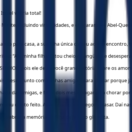
srael vitória total!
 Minite, incluindo vinte cidades, e chegaram até Abel-Qu
ltando para casa, a sua filha única correu ao seu encontro,
itou: “Ah, minha filha! Estou cheio de angústia e desesper
SENHOR, pois ele deu a você grande vitória sobre os amonita
ois meses, junto com minhas amigas, para chorar porque ja
ompanhada das amigas, e ficou dois meses vagando a chorar p
cumpriu o voto feito. Assim ela nunca chegou a casar. Daí n
celebrar a memória da filha de Jefté, o gileadita.