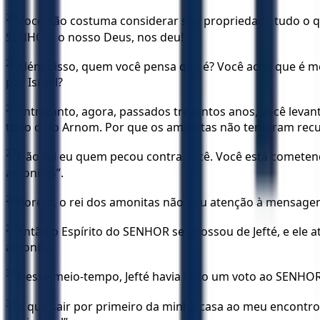
24
Você não costuma considerar sua propriedade tudo o q
SENHOR, o nosso Deus, nos deu!
25
Além disso, quem você pensa que é? Você acha que é melh
por Israel?
26
Entretanto, agora, passados trezentos anos, você levan
todo o rio Arnom. Por que os amonitas não tentaram recu
27
Não fui eu quem pecou contra você. Você está cometendo
amonitas”.
28
Porém, o rei dos amonitas não deu atenção à mensagem
29
Então o Espírito do SENHOR se apossou de Jefté, e ele a
amonita.
30
Nesse meio-tempo, Jefté havia feito um voto ao SENHOR
31
o que sair por primeiro da minha casa ao meu encontro,