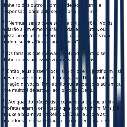
dinheiro dos outros, como poderão assumir a
responsabilidade pelo seu próprio dinheiro?
13
“Nenhum servo pode servir a dois patrões. Vocês
odiarão a um e mostrarão lealdade ao outro, ou
gostarão de um e desprezarão o outro. Vocês não
podem servir a Deus e ao dinheiro”.
14
Os fariseus que amavam profundamente o seu
dinheiro ouviam isso e zombavam de Jesus.
15
Então Jesus disse: “Vocês são os que se justificam a si
mesmos aos olhos dos homens, mas Deus conhece o
coração de vocês. Pois aquilo que as pessoas acham que
vale muito é detestável aos olhos de Deus.
16
“Até quando João Batista começou a pregar, a Lei e os
Profetas eram a orientação que vocês tinham. Mas João
trouxe a boa-nova do Reino de Deus, e agora as
multidões ansiosas estão forçando a entrada nele.