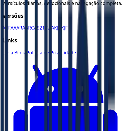
Versículos diários, devocionais e navegação completa.
Versões
ACF
AA
ARA
ARC
AS21
JFAA
KJA
KJF
Links
Ler a Bíblia
Política de Privacidade