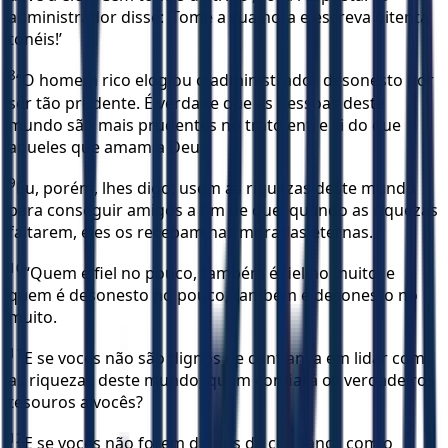
administrador disse: ‘Tome a sua nota e escreva oitenta
tonéis!’
8
“O homem rico elogiou o administrador desonesto por
ser tão prudente. É verdade que as pessoas deste
mundo são mais prudentes no trato entre si do que
aqueles que amam a Deus.
9
Eu, porém, lhes digo: usem as riquezas deste mundo
para conseguir amigos a fim de que, quando as riquezas
faltarem, eles os recebam nas moradas eternas.
10
“Quem é fiel no pouco, também é fiel no muito, e
quem é desonesto no pouco, também é desonesto no
muito.
11
E se vocês não são dignos de confiança em lidar com
as riquezas deste mundo, quem confiará os verdadeiros
tesouros a vocês?
12
E se vocês não forem dignos de confiança com o