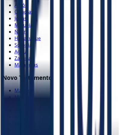
Amós
Obadias
Jonas
Miquéias
Naum
Habacuque
Sofonias
Ageu
Zacarias
Malaquias
Novo Testamento
Mateus
Marcos
Lucas
João
Atos
Romanos
1 Coríntios