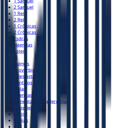
1 Samuel
2 Samuel
1 Reis
2 Reis
1 Crônicas
2 Crônicas
Esdras
Neemias
Ester
Jó
Salmos
Provérbios
Eclesiastes
Cânticos
Isaías
Jeremias
Lamentações de Jeremias
Ezequiel
Daniel
Oséias
Joel