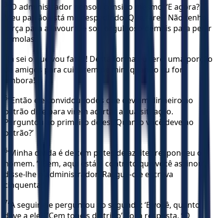
3
“O administrador pensou consigo mesmo: ‘E agora?
Meu patrão está me despedindo. Que farei? Não tenho
força para a lavoura, e sou orgulhoso demais para pedir
esmolas.
4
Já sei o que vou fazer! Desta forma eu terei uma porção
de amigos para cuidarem de mim quando eu for
embora!’
5
“Então ele convidou todos que deviam dinheiro ao
patrão dele para virem acertar a sua situação.
Perguntou ao primeiro deles: ‘Quanto você deve ao
patrão?’
6
‘Minha dívida é de cem potes de azeite’, respondeu o
homem. “ ‘Bem, aqui está o contrato que você assinou’,
disse-lhe o administrador. ‘Rasgue-o e escreva
cinquenta!’
7
“A seguir ele perguntou ao segundo: ‘E você, quanto
deve a ele?’ ‘Cem tonéis de trigo’, foi a resposta. “O