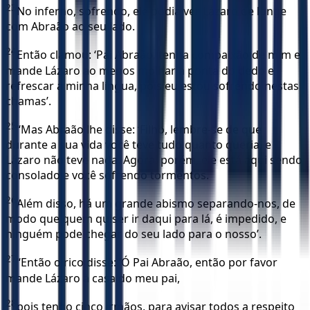
23
No inferno, sofrendo, ele podia ver Lázaro de longe
com Abraão ao seu lado.
24
Então clamou: ‘Pai Abraão, tenha compaixão de mim e
mande Lázaro ao menos molhar a ponta do dedo e
refrescar a minha língua, pois eu estou sofrendo nestas
chamas’.
25
“Mas Abraão lhe disse: ‘Filho, lembre-se de que
durante a sua vida você teve tudo quanto queria, e
Lázaro não teve nada. Agora, porém, ele está aqui sendo
consolado e você sofrendo tormentos.
26
Além disso, há um grande abismo separando-nos, de
modo que quem quiser ir daqui para lá, é impedido, e
ninguém pode chegar do seu lado para o nosso’.
27
“Então o rico disse: ‘Ó Pai Abraão, então por favor
mande Lázaro à casa do meu pai,
28
pois tenho cinco irmãos, para avisar todos a respeito