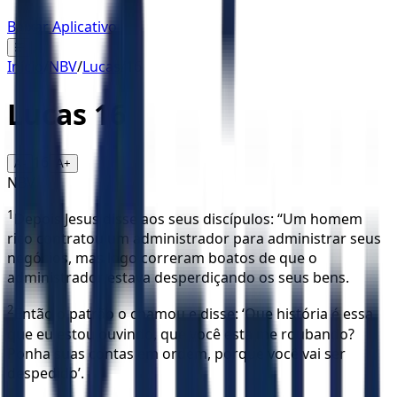
Baixar Aplicativo
☰
Início
/
NBV
/
Lucas
/
16
Lucas
16
16
A-
A+
NBV
1
Depois Jesus disse aos seus discípulos: “Um homem
rico contratou um administrador para administrar seus
negócios, mas logo correram boatos de que o
administrador estava desperdiçando os seus bens.
2
Então o patrão o chamou e disse: ‘Que história é essa
que eu estou ouvindo, que você está me roubando?
Ponha suas contas em ordem, porque você vai ser
despedido’.