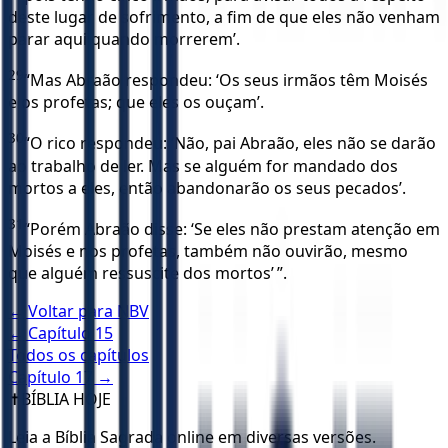
deste lugar de sofrimento, a fim de que eles não venham
parar aqui quando morrerem’.
29
“Mas Abraão respondeu: ‘Os seus irmãos têm Moisés
e os profetas; que eles os ouçam’.
30
“O rico respondeu: ‘Não, pai Abraão, eles não se darão
ao trabalho de ler. Mas se alguém for mandado dos
mortos a eles, então abandonarão os seus pecados’.
31
“Porém Abraão disse: ‘Se eles não prestam atenção em
Moisés e nos profetas, também não ouvirão, mesmo
que alguém ressuscite dos mortos’ ”.
← Voltar para
NBV
← Capítulo
15
Todos os capítulos
Capítulo
17
→
✝️
BÍBLIA HOJE
Leia a Bíblia Sagrada online em diversas versões.