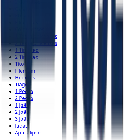
2 Coríntios
Gálatas
Efésios
Filipenses
Colossenses
1 Tessalonicenses
2 Tessalonicenses
1 Timóteo
2 Timóteo
Tito
Filemom
Hebreus
Tiago
1 Pedro
2 Pedro
1 João
2 João
3 João
Judas
Apocalipse