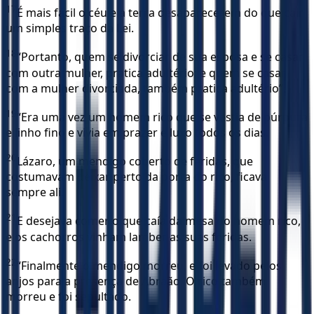
17
É mais fácil o céu e a terra desaparecerem do que cair
um simples traço da Lei.
18
“Portanto, quem se divorciar de sua esposa e se casar
com outra mulher, pratica adultério; e quem se casar
com a mulher divorciada, também pratica adultério”.
19
“Era uma vez um homem rico que se vestia de púrpura
e linho fino e vivia em prazer e luxo todos os dias.
20
Lázaro, um mendigo coberto de feridas, que
costumavam deixar perto da porta do rico, ficava
sempre ali.
21
E desejava comer o que caía da mesa do homem rico,
e os cachorros vinham lamber as suas feridas.
22
“Finalmente o mendigo morreu, e foi levado pelos
anjos para a presença de Abraão. O rico também
morreu e foi sepultado.