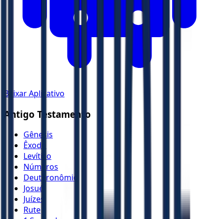
Baixar Aplicativo
Antigo Testamento
Gênesis
Êxodo
Levítico
Números
Deuteronômio
Josué
Juízes
Rute