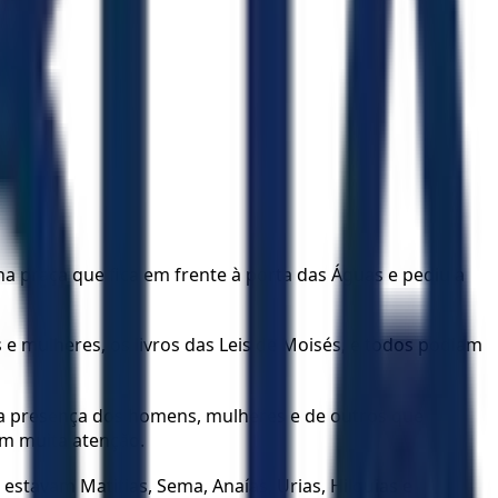
a praça que fica em frente à porta das Águas e pediu a
 e mulheres, os livros das Leis de Moisés, e todos podiam
, na presença dos homens, mulheres e de outros que
am muita atenção.
estavam Matitias, Sema, Anaías, Urias, Hilquias e