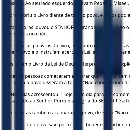
Maaseias. Ao seu lado esquerdo estavam Pedaías, Misael,
5
Esdras abriu o Livro diante de todo o povo, e todos podia
6
Então Esdras louvou o SENHOR, o grande Deus, e todo o
seus rostos no chão.
7
Esdras lia as palavras do livro; enquanto ele lia, os levit
entre o povo e o instruíam acerca da Lei, e todos permane
8
Eles leram o Livro da Lei de Deus, interpretando-o e exp
9
Todas as pessoas começaram a chorar quando ouviram os 
instruindo o povo disseram a todos: “Não chorem num dia
10
E Neemias acrescentou: “Hoje é um dia para ser come
consagrado ao Senhor. Porque a alegria do SENHOR é a fo
11
E os levitas também acalmaram o povo, dizendo: “Não ch
12
Então todo o povo saiu para comer, beber e repartir c