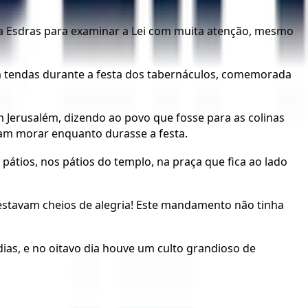
iba Esdras para examinar a Lei com muita atenção, mesmo
m tendas durante a festa dos tabernáculos, comemorada
m Jerusalém, dizendo ao povo que fosse para as colinas
iam morar enquanto durasse a festa.
 pátios, nos pátios do templo, na praça que fica ao lado
 estavam cheios de alegria! Este mandamento não tinha
 dias, e no oitavo dia houve um culto grandioso de