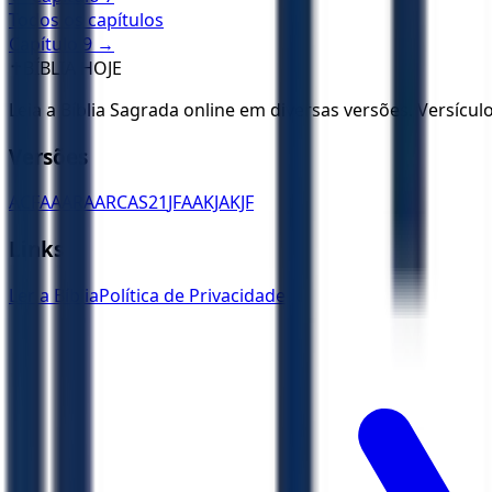
Todos os capítulos
Capítulo
9
→
✝️
BÍBLIA HOJE
Leia a Bíblia Sagrada online em diversas versões. Versícu
Versões
ACF
AA
ARA
ARC
AS21
JFAA
KJA
KJF
Links
Ler a Bíblia
Política de Privacidade