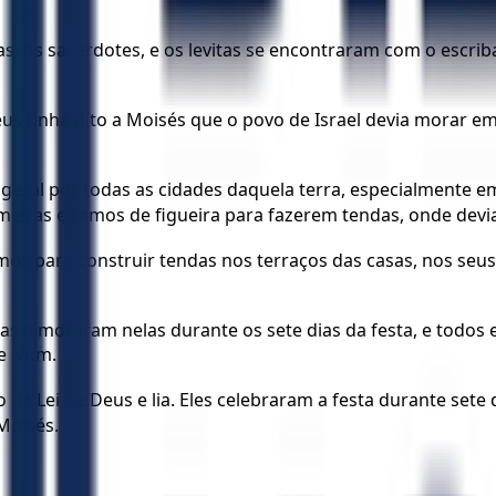
as, os sacerdotes, e os levitas se encontraram com o escr
s tinha dito a Moisés que o povo de Israel devia morar e
geral por todas as cidades daquela terra, especialmente e
lmeiras e ramos de figueira para fazerem tendas, onde dev
amos para construir tendas nos terraços das casas, nos seus
as e moraram nelas durante os sete dias da festa, e todos
de Num.
 da Lei de Deus e lia. Eles celebraram a festa durante sete
Moisés.