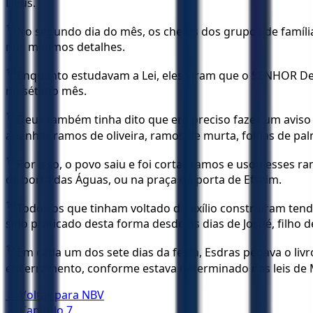
Deus.
13
No segundo dia do mês, os chefes dos grupos de famíli
nos mínimos detalhes.
14
Enquanto estudavam a Lei, eles viram que o SENHOR Deu
no sétimo mês.
15
Deus também tinha dito que era preciso fazer um aviso 
apanhar ramos de oliveira, ramos de murta, folhas de pa
16
Por isso, o povo saiu e foi cortar ramos e usou esses r
da porta das Águas, ou na praça da porta de Efraim.
17
Todos os que tinham voltado do exílio construíram tend
sido praticado desta forma desde os dias de Josué, filho 
18
Em cada um dos sete dias da festa, Esdras pegava o livro
encerramento, conforme estava determinado nas leis de 
← Voltar para
NBV
← Capítulo
7