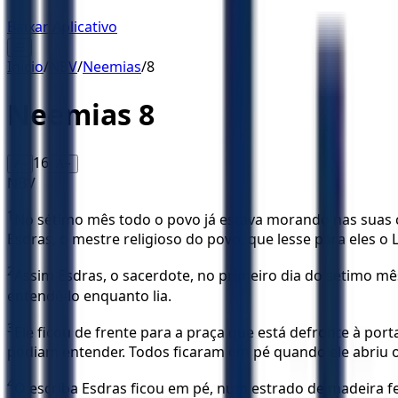
Baixar Aplicativo
☰
Início
/
NBV
/
Neemias
/
8
Neemias
8
16
A-
A+
NBV
1
No sétimo mês todo o povo já estava morando nas suas ci
Esdras, o mestre religioso do povo, que lesse para eles o 
2
Assim Esdras, o sacerdote, no primeiro dia do sétimo mê
entendê-lo enquanto lia.
3
Ele ficou de frente para a praça que está defronte à po
podiam entender. Todos ficaram em pé quando ele abriu o
4
O escriba Esdras ficou em pé, num estrado de madeira fei