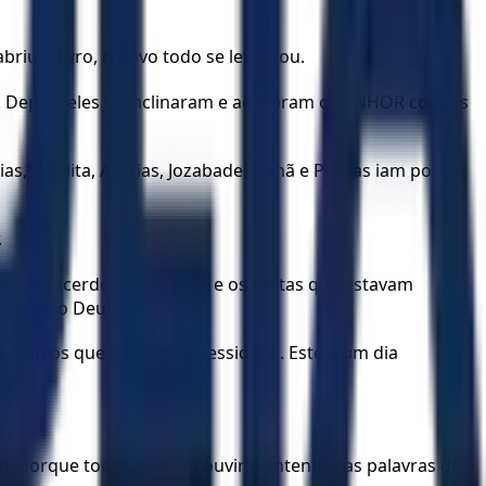
briu o livro, o povo todo se levantou.
. Depois eles se inclinaram e adoraram o SENHOR com os
eias, Quelita, Azarias, Jozabade, Hanã e Pelaías iam por
.
 o sacerdote e escriba, e os levitas que estavam
 o nosso Deus”.
 com os que passam necessidade. Este é um dia
!”
o, porque todos podiam ouvir e entender as palavras de