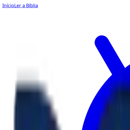
Início
Ler a Bíblia