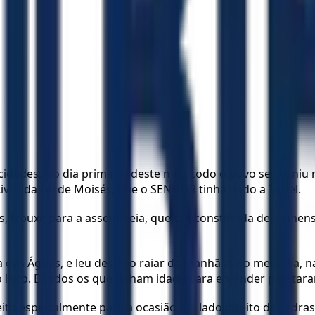
dades. No dia primeiro deste mês, todo o povo se reuniu n
Livro da Lei de Moisés, que o SENHOR tinha dado a Israel.
s, trouxe para a assembleia, que era constituída de homens
rta das Águas, e leu desde o raiar da manhã até o meio-dia
 livro. E todos os que tinham idade para entender prestar
to especialmente para a ocasião. Ao lado direito de Esdras 