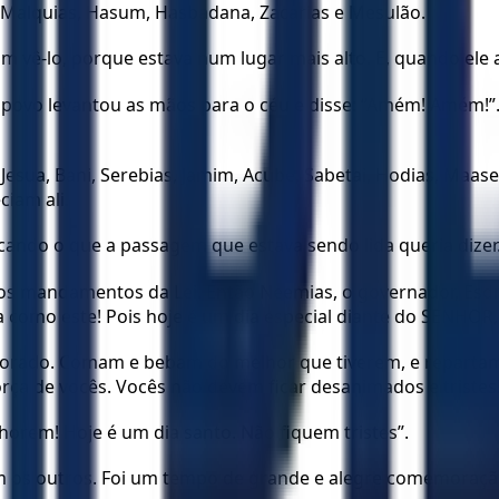
 Malquias, Hasum, Hasbadana, Zacarias e Mesulão.
m vê-lo, porque estava num lugar mais alto. E, quando ele a
 povo levantou as mãos para o céu e disse: “Amém! Amém!”
as Jesua, Bani, Serebias, Jamim, Acube, Sabetai, Hodias, Maas
ciam ali.
licando o que a passagem que estava sendo lida queria dizer
mandamentos da Lei. Então Neemias, o governador, Esdras,
 como este! Pois hoje é um dia especial diante do SENHOR,
morado. Comam e bebam do melhor que tiverem, e repartam
rça de vocês. Vocês não devem ficar desanimados e tristes
orem! Hoje é um dia santo. Não fiquem tristes”.
om os outros. Foi um tempo de grande e alegre comemoraçã