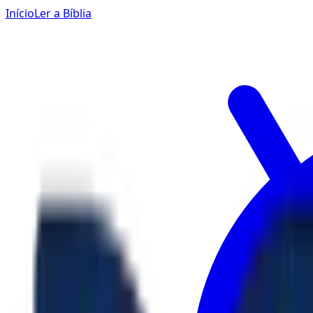
Início
Ler a Bíblia