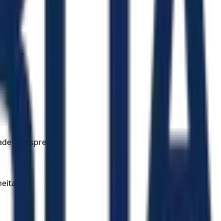
ade o despreza.
eita.