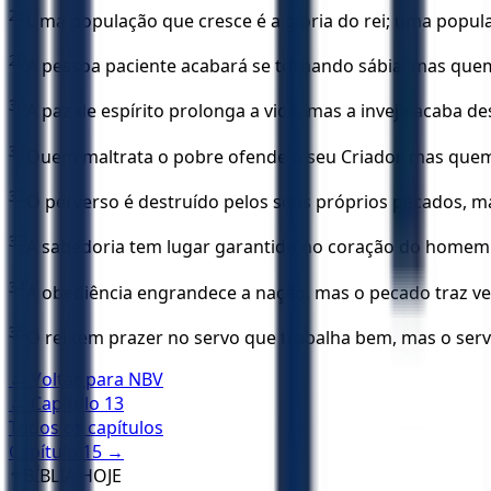
28
Uma população que cresce é a glória do rei; uma popula
29
A pessoa paciente acabará se tornando sábia, mas quem
30
A paz de espírito prolonga a vida, mas a inveja acaba d
31
Quem maltrata o pobre ofende o seu Criador, mas quem
32
O perverso é destruído pelos seus próprios pecados, m
33
A sabedoria tem lugar garantido no coração do homem 
34
A obediência engrandece a nação, mas o pecado traz v
35
O rei tem prazer no servo que trabalha bem, mas o ser
← Voltar para
NBV
← Capítulo
13
Todos os capítulos
Capítulo
15
→
✝️
BÍBLIA HOJE