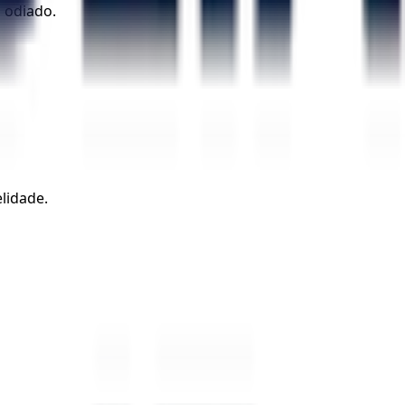
 odiado.
lidade.