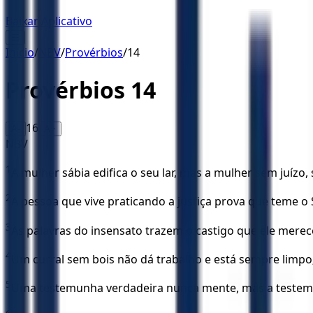
Baixar Aplicativo
☰
Início
/
NBV
/
Provérbios
/
14
Provérbios
14
16
A-
A+
NBV
1
A mulher sábia edifica o seu lar, mas a mulher sem juízo, 
2
A pessoa que vive praticando a justiça prova que teme
3
As palavras do insensato trazem o castigo que ele merece
4
Um curral sem bois não dá trabalho e está sempre limpo
5
Uma testemunha verdadeira nunca mente, mas a testemu