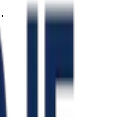
zo.
.