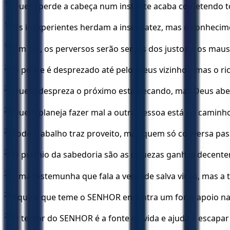
17
Quem perde a cabeça num instante acaba cometendo tol
18
Os inexperientes herdam a insensatez, mas o conhecim
19
Um dia, os perversos serão servos dos justos e os maus
20
O pobre é desprezado até pelos seus vizinhos, mas o r
21
Quem despreza o próximo está pecando, mas Deus abe
22
Quem planeja fazer mal a outra pessoa está no caminh
23
Todo trabalho traz proveito, mas quem só conversa pas
24
O prêmio da sabedoria são as riquezas ganhas decentem
25
Uma testemunha que fala a verdade salva vidas, mas a 
26
Aquele que teme o SENHOR encontra um forte apoio nas h
27
O temor do SENHOR é a fonte de vida e ajuda a escapar