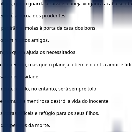
ices, quem guarda a raiva e planeja vingança acaba sendo
ento é a coroa dos prudentes.
 pedirão esmolas à porta da casa dos bons.
ico tem muitos amigos.
nçoa quem ajuda os necessitados.
o do pecado, mas quem planeja o bem encontra amor e fide
sará necessidade.
ente; o tolo, no entanto, será sempre tolo.
testemunha mentirosa destrói a vida do inocente.
oras difíceis e refúgio para os seus filhos.
 dos perigos da morte.