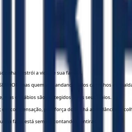
sozinha, destrói a vida de sua família.
 o SENHOR, mas quem vive andando pelos caminhos da mald
, mas os sábios são protegidos pelos seus lábios.
; em compensação, pela força do boi há abundância de colh
nha falsa está sempre contando mentiras.