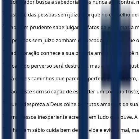
6
O zombador busca a sabedoria, mas nunca a encontra, 
7
Afaste-se das pessoas sem juízo, porque no conselho de
8
O homem prudente sabe julgar os fatos da vida, mas a me
9
As pessoas sem juízo zombam do pecado, mas aos que o
10
Cada coração conhece a sua própria amargura e você nã
11
A casa do perverso será destruída, mas a tenda dos just
12
Há certos caminhos que parecem perfeitos ao homem,
13
Não existe sorriso capaz de esconder um coração triste;
14
Quem despreza a Deus colhe os frutos amargos da sua
15
Uma pessoa inexperiente acredita em tudo que ouve. A
16
O homem sábio cuida bem de sua vida e evita o mal, mas