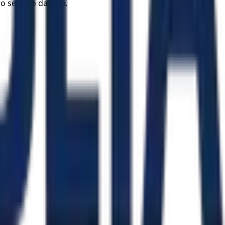
 sentido da vida.
al.