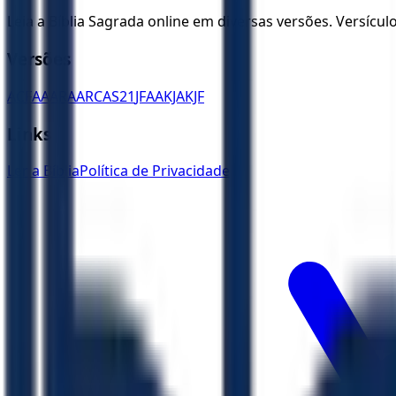
Leia a Bíblia Sagrada online em diversas versões. Versícu
Versões
ACF
AA
ARA
ARC
AS21
JFAA
KJA
KJF
Links
Ler a Bíblia
Política de Privacidade