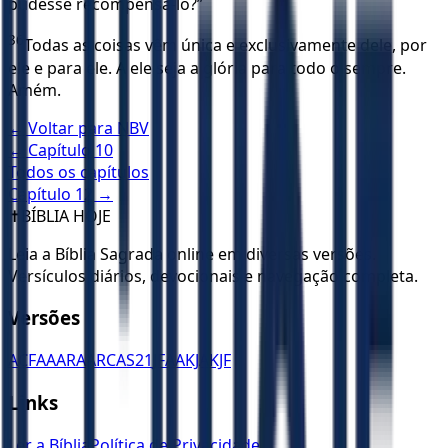
pudesse recompensá-lo?”
36
Todas as coisas vêm única e exclusivamente dele, por
ele e para ele. A ele seja a glória para todo o sempre.
Amém.
← Voltar para
NBV
← Capítulo
10
Todos os capítulos
Capítulo
12
→
✝️
BÍBLIA HOJE
Leia a Bíblia Sagrada online em diversas versões.
Versículos diários, devocionais e navegação completa.
Versões
ACF
AA
ARA
ARC
AS21
JFAA
KJA
KJF
Links
Ler a Bíblia
Política de Privacidade