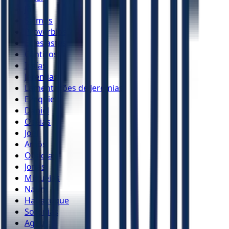
Jó
Salmos
Provérbios
Eclesiastes
Cânticos
Isaías
Jeremias
Lamentações de Jeremias
Ezequiel
Daniel
Oséias
Joel
Amós
Obadias
Jonas
Miquéias
Naum
Habacuque
Sofonias
Ageu