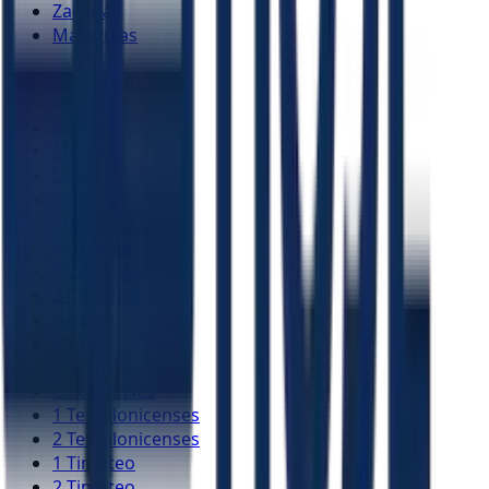
Zacarias
Malaquias
Novo Testamento
Mateus
Marcos
Lucas
João
Atos
Romanos
1 Coríntios
2 Coríntios
Gálatas
Efésios
Filipenses
Colossenses
1 Tessalonicenses
2 Tessalonicenses
1 Timóteo
2 Timóteo