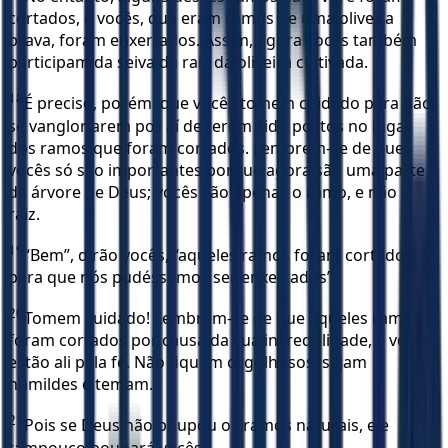
cortados, e vocês, que eram ramos de uma oliveira
brava, foram enxertados. Assim, agora vocês também
participam da seiva da raiz da oliveira cultivada.
18
É preciso, porém, que vocês tomem cuidado para não
se vangloriarem por aí de terem sido postos no lugar
dos ramos que foram cortados. Lembrem-se de que
vocês só são importantes porque agora são uma parte
da árvore de Deus; vocês são apenas o ramo, e não a
raiz.
19
“Bem”, dirão vocês, “aqueles ramos foram cortados
para que nós pudéssemos ser enxertados”.
20
Tomem cuidado! Lembrem-se de que aqueles ramos
foram cortados por causa da sua incredulidade, e vocês
estão ali pela fé. Não fiquem orgulhosos; sejam
humildes e temam.
21
Pois se Deus não poupou os ramos naturais, ele
tampouco poupará vocês.