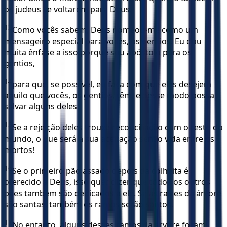
os judeus se voltarem para Deus.
13
Como vocês sabem, Deus nomeou-me como um
mensageiro especial para vocês, os gentios. Eu dou
muita ênfase a isso porque sou apóstolo para os
gentios,
14
para que, se possível, eu faça com que eles desejem
aquilo que vocês, os gentios, têm, e desse modo possa
salvar alguns deles.
15
Se a rejeição deles trouxe reconciliação com o resto do
mundo, o que será a sua aceitação senão vida entre os
mortos!
16
Se o primeiro pão assado depois da colheita é
oferecido a Deus, isso quer dizer que todos os outros
pães também são dedicados a ele. Se as raízes da árvore
são santas, também os ramos serão santos.
17
No entanto, alguns desses ramos da árvore foram