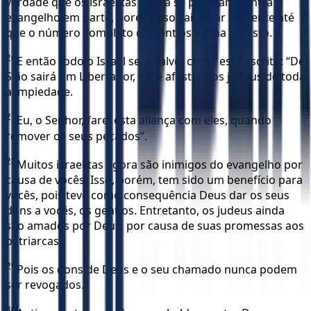
verdade que os israelitas agora se puseram contra o
evangelho em parte, porém isso vai durar somente até
que o número completo de gentios venha a Cristo.
26
E então todo o Israel será salvo, como está escrito: “De
Sião sairá um Libertador, e ele afastará os judeus de toda
a impiedade.
27
Eu, o Senhor, farei esta aliança com eles, quando
remover os seus pecados”.
28
Muitos israelitas agora são inimigos do evangelho por
causa de vocês. Isso, porém, tem sido um benefício para
vocês, pois teve como consequência Deus dar os seus
dons a vocês, os gentios. Entretanto, os judeus ainda
são amados por Deus, por causa de suas promessas aos
patriarcas.
29
Pois os dons de Deus e o seu chamado nunca podem
ser revogados.
30