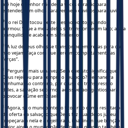
até hoje o Senhor não deu a vocês coração para
entender, nem olhos para ver, nem ouvidos para ouvir!”.
9
E o rei Davi tocou neste mesmo ponto, quando
afirmou: “Que a mesa deles se transforme em laço; a sua
tranquilidade acabe em sofrimento.
10
A luz de seus olhos se transforme em trevas para que
não vejam; faça com que percam completamente as
forças”.
11
Pergunto mais uma vez: Será que isto significa que
Deus rejeitou para sempre o seu povo? De maneira
nenhuma! Ao contrário, por causa da transgressão
deles, a salvação se tornou acessível aos gentios para
provocar ciúme em Israel.
12
Agora, se o mundo inteiro ficou rico como resultado
da oferta da salvação que Deus fez quando os judeus
tropeçaram nela e a rejeitaram, imaginem que bênção
maior ainda o mundo não desfrutará quando também