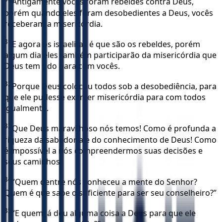
Antigamente vocês foram rebeldes contra Deus,
porém quando eles foram desobedientes a Deus, vocês
receberam a misericórdia.
31
E agora os israelitas é que são os rebeldes, porém
algum dia eles também participarão da misericórdia que
Deus tem tido para com vocês.
32
Porque Deus colocou todos sob a desobediência, para
que ele pudesse exercer misericórdia para com todos
igualmente.
33
Que Deus maravilhoso nós temos! Como é profunda a
riqueza da sabedoria e do conhecimento de Deus! Como
é impossível a nós compreendermos suas decisões e
seus caminhos!
34
“Quem dentre nós conheceu a mente do Senhor?
Quem é que sabe o suficiente para ser seu conselheiro?”
35
“E quem já deu alguma coisa a Deus para que ele