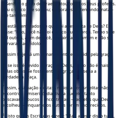
3
“Senhor, o povo de Israel matou todos os seus profetas.
Sou o único que sobrou; e agora estão tentando matar-
me também”.
4
E estão lembrados de qual foi a resposta de Deus? Ele
disse: “Não, você não foi o único que sobrou. Tenho sete
mil outros, além de você, que ainda me amam e não se
curvaram aos ídolos!”
5
Assim hoje há um remanescente escolhido pela graça.
6
E se isso é devido à graça de Deus, então não é mais
pelas obras. Se fosse, então a graça não seria a
verdadeira graça.
7
Assim, a situação é esta: A maioria dos israelitas não
encontrou a misericórdia divina que eles tanto
buscavam. Poucos a encontraram — aqueles que Deus
escolheu — enquanto os outros foram endurecidos.
8
É isto que as Escrituras dizem: “Mas, apesar disso tudo,