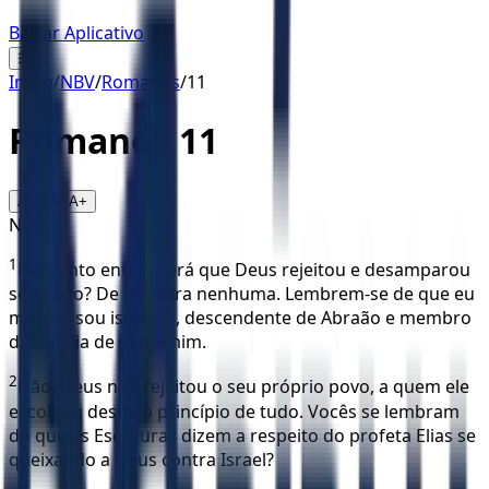
Baixar Aplicativo
☰
Início
/
NBV
/
Romanos
/
11
Romanos
11
16
A-
A+
NBV
1
Pergunto então: Será que Deus rejeitou e desamparou
seu povo? De maneira nenhuma. Lembrem-se de que eu
mesmo sou israelita, descendente de Abraão e membro
da família de Benjamim.
2
Não, Deus não rejeitou o seu próprio povo, a quem ele
escolheu desde o princípio de tudo. Vocês se lembram
do que as Escrituras dizem a respeito do profeta Elias se
queixando a Deus contra Israel?