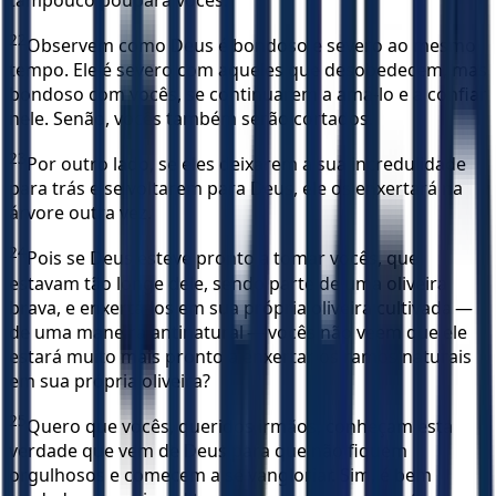
22
Observem como Deus é bondoso e severo ao mesmo
tempo. Ele é severo com aqueles que desobedecem, mas
bondoso com vocês, se continuarem a amá-lo e a confiar
nele. Senão, vocês também serão cortados.
23
Por outro lado, se eles deixarem a sua incredulidade
para trás e se voltarem para Deus, ele os enxertará na
árvore outra vez.
24
Pois se Deus esteve pronto a tomar vocês, que
estavam tão longe dele, sendo parte de uma oliveira
brava, e enxertá-los em sua própria oliveira cultivada —
de uma maneira antinatural — vocês não veem que ele
estará muito mais pronto a enxertar os ramos naturais
em sua própria oliveira?
25
Quero que vocês, queridos irmãos, conheçam esta
verdade que vem de Deus para que não fiquem
orgulhosos e comecem a se vangloriar. Sim, é bem