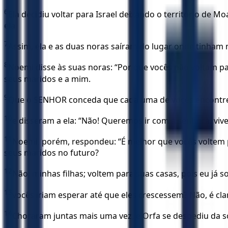
6
Ela decidiu voltar para Israel deixando o território de
ela.
7
Assim, ela e as duas noras saíram do lugar onde tinham
8
Noemi disse às suas noras: “Por que vocês não voltam p
seus maridos e a mim.
9
Que o SENHOR conceda que cada uma de vocês encontre u
10
e disseram a ela: “Não! Queremos ir com a senhora, viv
11
Noemi, porém, respondeu: “É melhor que vocês voltem p
seus maridos no futuro?
12
Não, minhas filhas; voltem para suas casas, pois eu já 
13
vocês iriam esperar até que eles crescessem? Não, é c
14
Choraram juntas mais uma vez, e Orfa se despediu da so