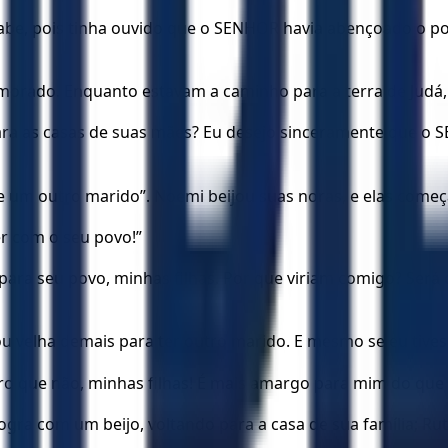
 Moabe, pois tinha ouvido que o SENHOR havia abençoado o 
 morado. Enquanto estavam a caminho para a terra de Judá,
ara as casas de suas mães? Eu desejo sinceramente que o 
m outro marido”. Noemi beijou suas noras, e elas começa
er com o seu povo!”
ara seu povo, minhas filhas. Por que viriam comigo? Será q
sou velha demais para ter outro marido. E mesmo se eu tives
laro que não, minhas filhas! É mais amargo para mim do qu
gra com um beijo, voltando para a casa de sua família; Rut