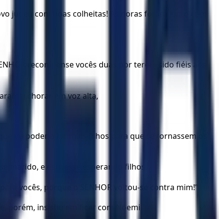
povo judeu com boas colheitas! As noras foram junto com
SENHOR recompense vocês duas por terem sido fiéis aos
ram a chorar em voz alta,
ue eu poderia ter mais filhos para que se tornassem os
se marido, e estivesse esperando filhos,
e para vocês, porque o SENHOR voltou-se contra mim!”
e, porém, insistiu em ficar com Noemi.