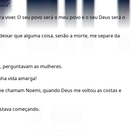
ada”.
ra viver. O seu povo será o meu povo e o seu Deus será o
 deixar que alguma coisa, senão a morte, me separe da
”, perguntavam as mulheres.
ha vida amarga!
s me chamam Noemi, quando Deus me voltou as costas e
estava começando.