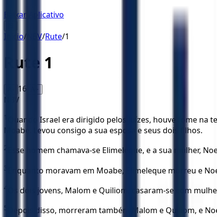
Baixar Aplicativo
☰
Início
/
NBV
/
Rute
/
1
Rute
1
16
A-
A+
NBV
1
Quando Israel era dirigido pelos juízes, houve fome na
Moabe. Levou consigo a sua esposa e seus dois filhos.
2
Esse homem chamava-se Elimeleque, e a sua mulher, Noem
3
Enquanto moravam em Moabe, Elimeleque morreu e Noemi
4
Os dois jovens, Malom e Quiliom, casaram-se com mulhe
5
Depois disso, morreram também Malom e Quiliom, e Noem