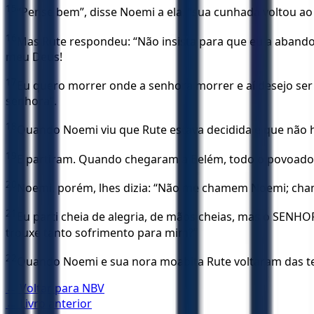
15
“Pense bem”, disse Noemi a ela, “sua cunhada voltou a
16
Mas Rute respondeu: “Não insista para que eu a abandon
meu Deus!
17
Eu quero morrer onde a senhora morrer e aí desejo ser
senhora”.
18
Quando Noemi viu que Rute estava decidida e que não hav
19
E partiram. Quando chegaram a Belém, todo o povoado 
20
Noemi, porém, lhes dizia: “Não me chamem Noemi; ch
21
Eu parti cheia de alegria, de mãos cheias, mas o SENH
trouxe tanto sofrimento para mim?”
22
Quando Noemi e sua nora moabita Rute voltaram das te
← Voltar para
NBV
← Livro anterior