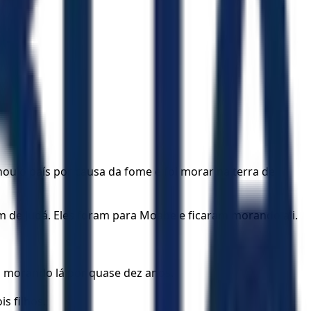
u o país por causa da fome e foi morar na terra de
m de Judá. Eles foram para Moabe e ficaram morando ali.
 morando lá por quase dez anos.
s filhos.