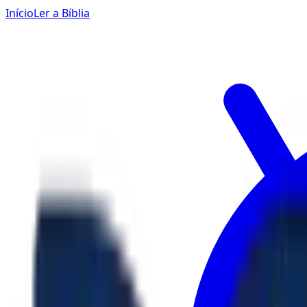
Início
Ler a Bíblia