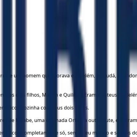
 terra, e um homem que morava em Belém, em Judá, abandono
i; os dois filhos, Malom e Quiliom. Eram efrateus de Belé
 ficou sozinha com seus dois filhos.
res de Moabe, uma chamada Orfa e a outra Rute, e ficaram
i ficou completamente só, sem o seu marido e sem os doi