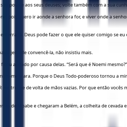
o seu povo e aos seus deuses; volte também com a sua cunh
e, pois quero ir aonde a senhora for, e viver onde a senho
 enterrada. Deus pode fazer o que ele quiser comigo se eu
ia jeito de convencê-la, não insistiu mais.
ficou agitado por causa delas. “Será que é Noemi mesmo?
amem-me Mara. Porque o Deus Todo-poderoso tornou a min
OR me trouxe de volta de mãos vazias. Por que então você
rras de Moabe e chegaram a Belém, a colheita de cevada 