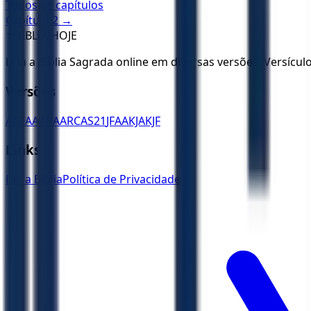
Todos os capítulos
Capítulo
2
→
✝️
BÍBLIA HOJE
Leia a Bíblia Sagrada online em diversas versões. Versícu
Versões
ACF
AA
ARA
ARC
AS21
JFAA
KJA
KJF
Links
Ler a Bíblia
Política de Privacidade