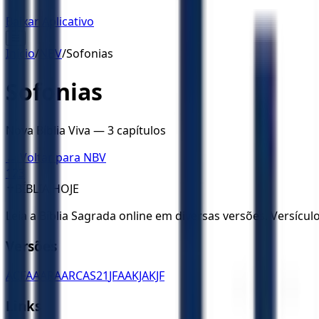
Baixar Aplicativo
☰
Início
/
NBV
/
Sofonias
Sofonias
Nova Bíblia Viva
—
3
capítulos
← Voltar para
NBV
1
2
3
✝️
BÍBLIA HOJE
Leia a Bíblia Sagrada online em diversas versões. Versícu
Versões
ACF
AA
ARA
ARC
AS21
JFAA
KJA
KJF
Links