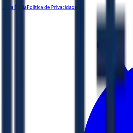
Ler a Bíblia
Política de Privacidade