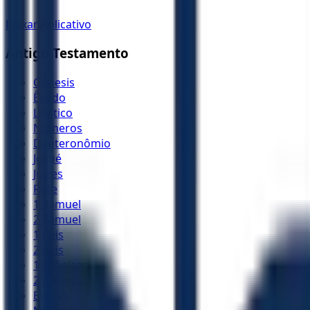
Baixar Aplicativo
Antigo Testamento
Gênesis
Êxodo
Levítico
Números
Deuteronômio
Josué
Juízes
Rute
1 Samuel
2 Samuel
1 Reis
2 Reis
1 Crônicas
2 Crônicas
Esdras