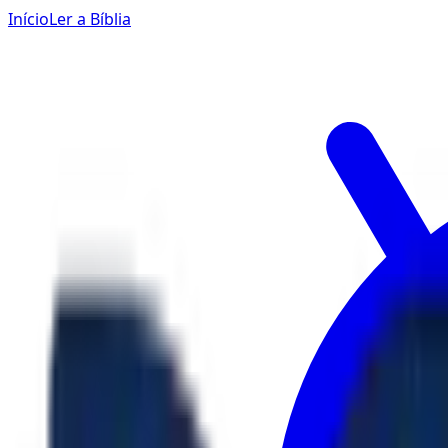
Início
Ler a Bíblia