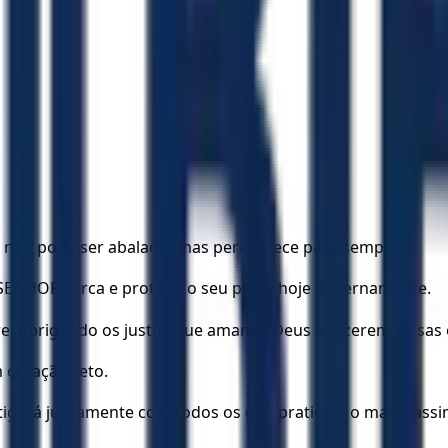
 não pode ser abalado, mas permanece para sempre!
SENHOR cerca e protege o seu povo, hoje e eternamente.
e, obrigando os justos que amam a Deus a fazerem coisas 
coração reto.
ará juntamente com todos os que praticam o mal. E assim 