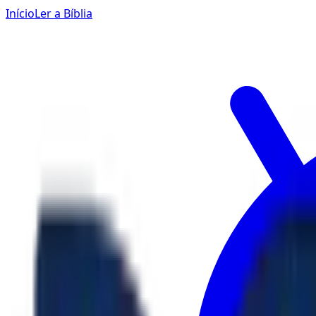
Início
Ler a Bíblia