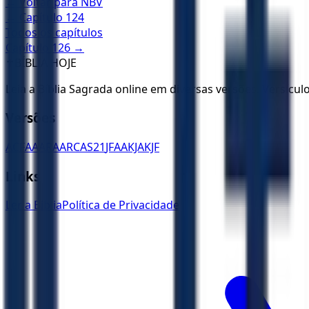
← Voltar para
NBV
← Capítulo
124
Todos os capítulos
Capítulo
126
→
✝️
BÍBLIA HOJE
Leia a Bíblia Sagrada online em diversas versões. Versícu
Versões
ACF
AA
ARA
ARC
AS21
JFAA
KJA
KJF
Links
Ler a Bíblia
Política de Privacidade