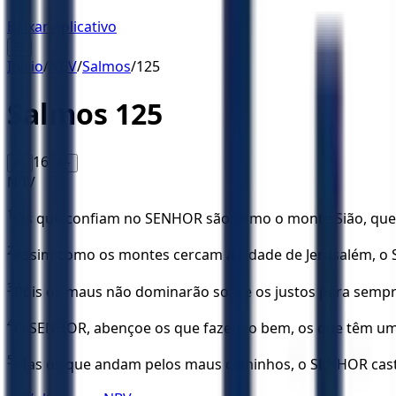
Baixar Aplicativo
☰
Início
/
NBV
/
Salmos
/
125
Salmos
125
16
A-
A+
NBV
1
Os que confiam no SENHOR são como o monte Sião, que
2
Assim como os montes cercam a cidade de Jerusalém, o 
3
Pois os maus não dominarão sobre os justos para sempr
4
Ó SENHOR, abençoe os que fazem o bem, os que têm um 
5
Mas os que andam pelos maus caminhos, o SENHOR castig