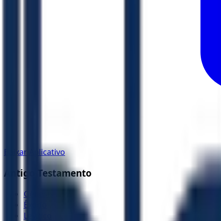
Baixar Aplicativo
Antigo Testamento
Gênesis
Êxodo
Levítico