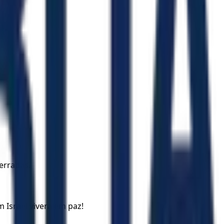
erradas.
Israel viverá em paz!