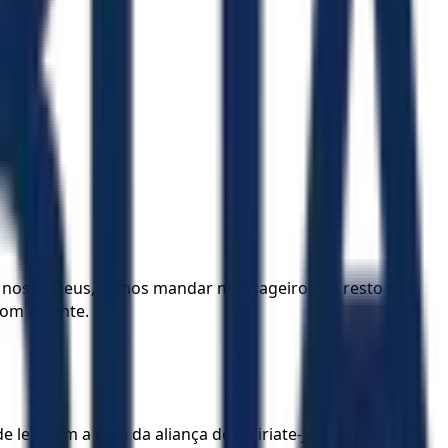
R, nosso Deus, vamos mandar mensageiros ao resto dos
com a gente.
de levarem a arca da aliança de Quiriate-Jearim para