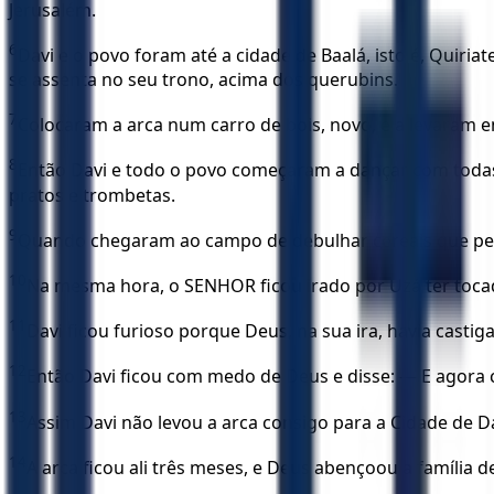
Jerusalém.
6
Davi e o povo foram até a cidade de Baalá, isto é, Quiriat
se assenta no seu trono, acima dos querubins.
7
Colocaram a arca num carro de bois, novo, e a levaram 
8
Então Davi e todo o povo começaram a dançar com todas a
pratos e trombetas.
9
Quando chegaram ao campo de debulhar cereais que pert
10
Na mesma hora, o SENHOR ficou irado por Uzá ter tocad
11
Davi ficou furioso porque Deus, na sua ira, havia casti
12
Então Davi ficou com medo de Deus e disse: — E agora 
13
Assim Davi não levou a arca consigo para a Cidade de 
14
A arca ficou ali três meses, e Deus abençoou a família 