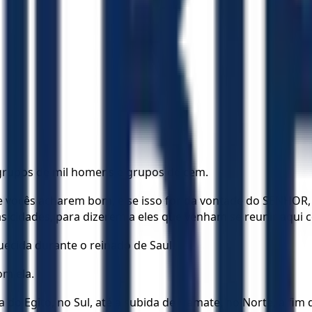
 grupos de mil homens e grupos de cem.
 Se vocês acharem bom, e se isso for da vontade do SENHO
uas cidades, para dizerem a eles que venham se reunir aqui 
quecida durante o reinado de Saul.
om ela.
a do Egito, no Sul, até a subida de Hamate, no Norte, a fim 