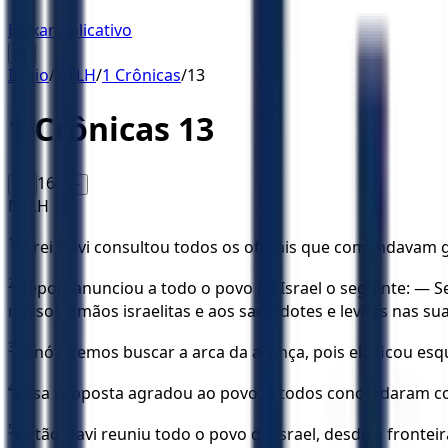
Baixar Aplicativo
☰
Início
/
NTLH
/
1 Crônicas
/
13
1 Crônicas
13
16
A-
A+
NTLH
1
O rei Davi consultou todos os oficiais que comandavam
2
Depois anunciou a todo o povo de Israel o seguinte: —
nossos irmãos israelitas e aos sacerdotes e levitas nas s
3
Aí nós iremos buscar a arca da aliança, pois ela ficou es
4
Essa proposta agradou ao povo, e todos concordaram c
5
Então Davi reuniu todo o povo de Israel, desde a fronteir