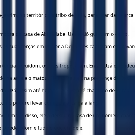
e-Jearim, no território da tribo de Judá, para tirar dali a 
embora da casa de Abinadabe. Uzá e Aiô guiavam o carro.
s suas forças em louvor a Deus. Eles cantavam e tocavam i
encia a Quidom, os bois tropeçaram. Então Uzá estendeu a
o na arca e o matou. Ele morreu ali, na presença de Deus.
gado Uzá; assim até hoje aquele lugar é chamado de Peres-Uz
como poderei levar comigo a arca da aliança?
Davi. Em vez disso, ele a deixou na casa de um homem cha
de Obede-Edom e tudo o que era dele.