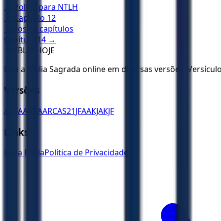
← Voltar para
NTLH
← Capítulo
12
Todos os capítulos
Capítulo
14
→
✝️
BÍBLIA HOJE
Leia a Bíblia Sagrada online em diversas versões. Versícu
Versões
ACF
AA
ARA
ARC
AS21
JFAA
KJA
KJF
Links
Ler a Bíblia
Política de Privacidade