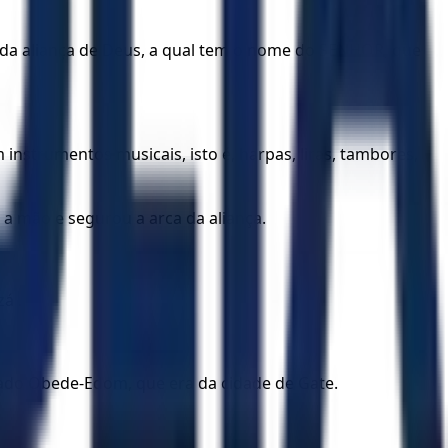
arca da aliança de Deus, a qual tem o nome do SENHOR, que
nstrumentos musicais, isto é, harpas, liras, tambores,
 mão e segurou a arca da aliança.
á .
mado Obede-Edom, que era da cidade de Gate.