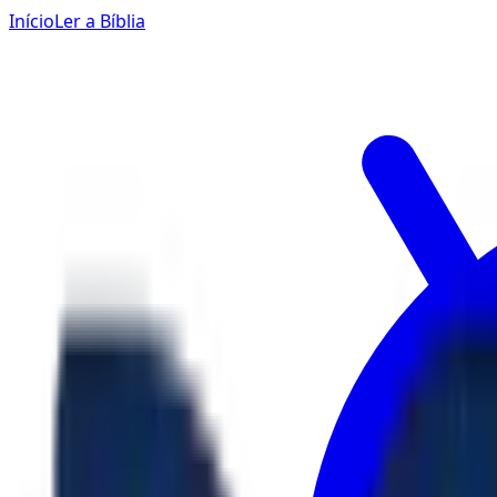
Início
Ler a Bíblia