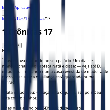
Baixar Aplicativo
☰
Início
/
NTLH
/
1 Crônicas
/
17
1 Crônicas
17
16
A-
A+
NTLH
1
Davi estava morando no seu palácio. Um dia ele
mandou chamar o profeta Natã e disse: — Veja só! Eu
estou aqui, morando numa casa revestida de madeira de
cedro, mas a arca da aliança está guardada numa
barraca!
2
Natã respondeu: — Faça tudo o que quiser, pois Deus
está com o senhor.
3
Mas naquela noite o SENHOR disse a Natã: