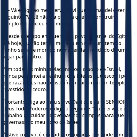
4
— Vá e diga ao meu servo Davi que eu mandei dizer o
seguinte: “Você não é a pessoa que vai construir o
templo em que eu vou morar.
5
Desde o tempo em que tirei o povo de Israel do Egito
até hoje, eu não tenho morado em nenhum templo.
Tenho sempre morado numa tenda e mudado de um
lugar para outro.
6
Em todas as minhas viagens com o povo de Israel,
nunca perguntei a nenhum dos líderes que escolhi por
que razão eles não construíram para mim um templo
revestido de cedro.”
7
Portanto, diga ao meu servo Davi que eu, o SENHOR
Deus Todo-Poderoso, digo o seguinte: “Eu tirei você do
trabalho de cuidar de ovelhas nos campos, para que
governasse o meu povo de Israel.
8
Estive com você em todos os lugares por onde tem ido