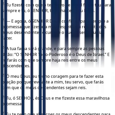
22
Tu fizeste com que o teu povo de Israel fosse teu para
sempre e tu, ó SENHOR, te tornaste o seu Deus.
23
— E agora, ó SENHOR Deus, confirma para sempre a
promessa que fizeste a meu respeito e a respeito dos
meus descendentes e cumpre o que disseste que ias
fazer.
24
A tua fama será grande, e para sempre as pessoas
dirão: “O SENHOR Todo-Poderoso é o Deus de Israel.” E
tu farás com que sempre haja reis entre os meus
descendentes.
25
Ó meu Deus, eu tenho coragem para te fazer esta
oração porque revelaste a mim, teu servo, que farás
com que os meus descendentes sejam reis.
26
Tu, ó SENHOR, és Deus e me fizeste essa maravilhosa
promessa.
27
Eu te peço que abençoes os meus descendentes para