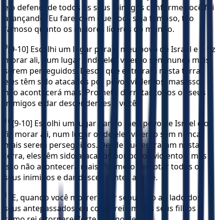
e o defendi de todos os seus inimigos conforme você foi
avançando. Eu farei com que você seja famoso, tão
famoso quanto os maiores líderes do mundo.
9
[9-10] Escolhi um lugar para o meu povo de Israel e o fiz
morar ali, num lugar onde eles viverão sem nunca mais
serem perseguidos. Desde que entraram nesta terra,
eles têm sido atacados por povos violentos, mas isso
não acontecerá mais. Prometo derrotar todos os seus
inimigos e dar descendentes a você.
10
[9-10] Escolhi um lugar para o meu povo de Israel e o
fiz morar ali, num lugar onde eles viverão sem nunca
mais serem perseguidos. Desde que entraram nesta
terra, eles têm sido atacados por povos violentos, mas
isso não acontecerá mais. Prometo derrotar todos os
seus inimigos e dar descendentes a você.
11
E, quando você morrer e for sepultado ao lado dos
seus antepassados, eu colocarei um dos seus filhos
como rei e tornarei forte o reino dele.