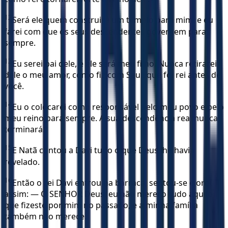
12
Será ele quem construirá um templo para mim, e eu
farei com que os seus descendentes governem para
sempre.
13
Eu serei pai dele, e ele será meu filho. Nunca retirarei
dele o meu amor, como fiz com Saul, que foi rei antes de
você.
14
Eu o colocarei como responsável pelo meu povo e pelo
meu reino para sempre. A sua descendência real nunca
terminará.”
15
E Natã contou a Davi tudo o que Deus lhe havia
revelado.
16
Então o rei Davi entrou na barraca, sentou-se e orou
assim: — Ó SENHOR Deus, eu não mereço tudo aquilo
que fizeste por mim no passado, e a minha família
também não merece.