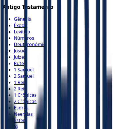
Antigo Testamento
Gênesis
Êxodo
Levítico
Números
Deuteronômio
Josué
Juízes
Rute
1 Samuel
2 Samuel
1 Reis
2 Reis
1 Crônicas
2 Crônicas
Esdras
Neemias
Ester
Jó