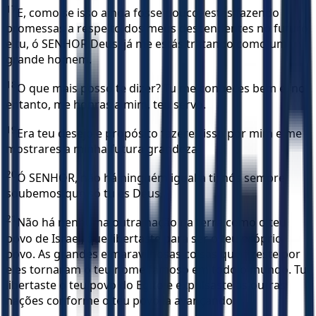
17
E, como se isso ainda fosse pouco, estás fazendo
promessas a respeito dos meus descendentes no futuro
e tu, ó SENHOR Deus, já me estás tratando como um
grande homem.
18
O que mais posso te dizer? Tu me conheces bem e, no
entanto, me honras a mim, teu servo.
19
Era teu desejo e propósito fazeres isso por mim e me
mostrares a minha futura grandeza.
20
Ó SENHOR, não há ninguém igual a ti; nós sempre
soubemos que só tu és Deus.
21
Não há nenhuma outra nação na terra como o teu
povo de Israel, que libertaste para ser o teu próprio
povo. As grandes e maravilhosas coisas que fizeste por
eles tornaram o teu nome famoso em todo o mundo. Tu
libertaste o teu povo do Egito e expulsaste as outras
nações conforme o teu povo ia avançando.