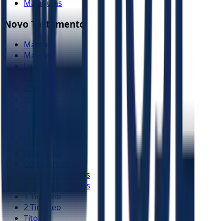
Malaquias
Novo Testamento
Mateus
Marcos
Lucas
João
Atos
Romanos
1 Coríntios
2 Coríntios
Gálatas
Efésios
Filipenses
Colossenses
1 Tessalonicenses
2 Tessalonicenses
1 Timóteo
2 Timóteo
Tito