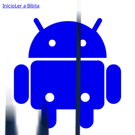
Início
Ler a Bíblia