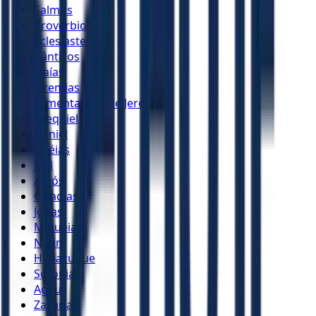
Salmos
Provérbios
Eclesiastes
Cânticos
Isaías
Jeremias
Lamentações de Jeremias
Ezequiel
Daniel
Oséias
Joel
Amós
Obadias
Jonas
Miquéias
Naum
Habacuque
Sofonias
Ageu
Zacarias