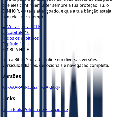
que eles continuem a ter sempre a tua proteção. Tu, ó
SENHOR, os tens abençoado, e que a tua bênção esteja
com eles para sempre.
← Voltar para
NTLH
← Capítulo
16
Todos os capítulos
Capítulo
18
→
✝️
BÍBLIA HOJE
Leia a Bíblia Sagrada online em diversas versões.
Versículos diários, devocionais e navegação completa.
Versões
ACF
AA
ARA
ARC
AS21
JFAA
KJA
KJF
Links
Ler a Bíblia
Política de Privacidade