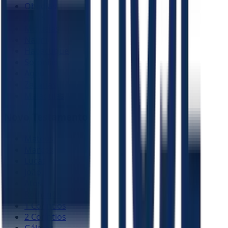
Obadias
Jonas
Miquéias
Naum
Habacuque
Sofonias
Ageu
Zacarias
Malaquias
Novo Testamento
Mateus
Marcos
Lucas
João
Atos
Romanos
1 Coríntios
2 Coríntios