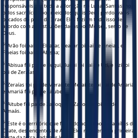
responsáveis por toda a adoração no Lugar Santíssimo e
pelos sacrifícios por meio dos quais Deus perdoava os
pecados do povo de Israel. Eles faziam tudo isso de
acordo com as instruções dadas por Moisés, servo de
Deus.
50
Arão foi pai de Eleazar, Eleazar foi pai de Fineias, e
Fineias foi pai de Abisua;
51
Abisua foi pai de Buqui, Buqui foi pai de Uzi, e Uzi foi
pai de Zeraías;
52
Zeraías foi pai de Meraiote, Meraiote foi pai de Amariá,
e Amariá foi pai de Aitube;
53
Aitube foi pai de Zadoque, e Zadoque foi pai de
Aimaás.
54
Este é o território que foi dado ao grupo de famílias de
Coate, descendentes de Arão. Eles receberam a primeira
parte da terra dada aos levitas,