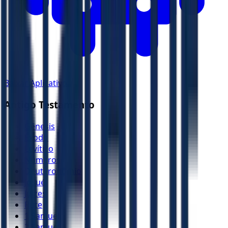
Baixar Aplicativo
Antigo Testamento
Gênesis
Êxodo
Levítico
Números
Deuteronômio
Josué
Juízes
Rute
1 Samuel
2 Samuel