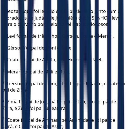
15
Jeozadaque foi levado como prisioneiro junto com os
moradores de Judá e de Jerusalém que o SENHOR levou
para o cativeiro por meio do rei Nabucodonosor.
16
Levi foi pai de três filhos: Gérson, Coate e Merari.
17
Gérson foi pai de Libni e Simei.
18
Coate foi pai de Anrão, Isar, Hebrom e Uziel.
19
Merari foi pai de Mali e Musi.
20
Gérson foi pai de Libni, Libni foi pai de Jaate, e Jaate foi
pai de Zima;
21
Zima foi pai de Joá, Joá foi pai de Ido, Ido foi pai de
Zera, e Zera foi pai de Jeaterai.
22
Coate foi pai de Aminadabe, Aminadabe foi pai de
Corá, e Corá foi pai de Assir;