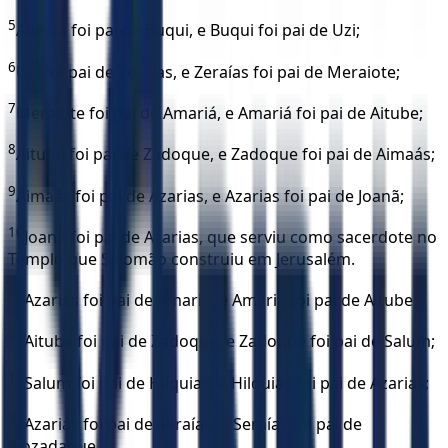
5
Abisua foi pai de Buqui, e Buqui foi pai de Uzi;
6
Uzi foi pai de Zeraías, e Zeraías foi pai de Meraiote;
7
Meraiote foi pai de Amariá, e Amariá foi pai de Aitube;
8
Aitube foi pai de Zadoque, e Zadoque foi pai de Aimaás;
9
Aimaás foi pai de Azarias, e Azarias foi pai de Joanã;
10
Joanã foi pai de Azarias, que serviu como sacerdote no
Templo que Salomão construiu em Jerusalém.
11
Azarias foi pai de Amariá, e Amariá foi pai de Aitube;
12
Aitube foi pai de Zadoque, e Zadoque foi pai de Salum;
13
Salum foi pai de Hilquias, e Hilquias foi pai de Azarias;
14
Azarias foi pai de Seraías, e Seraías foi pai de
Jeozadaque.