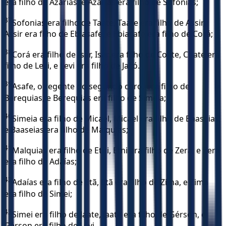
era filho de Azarias, e Azarias era filho de Sofonias;
37
Sofonias era filho de Taate, Taate era filho de Assir,
Assir era filho de Ebiasafe, e Ebiasafe era filho de Corá;
38
Corá era filho de Isar, Isar era filho de Coate, Coate era
filho de Levi, e Levi era filho de Jacó.
39
Asafe, o regente do segundo coro, era filho de
Berequias, e Berequias era filho de Simeia;
40
Simeia era filho de Micael, Micael era filho de Baaseias,
e Baaseias era filho de Malquias;
41
Malquias era filho de Etni, Etni era filho de Zera, e Zera
era filho de Adaías;
42
Adaías era filho de Etã, Etã era filho de Zima, e Zima
era filho de Simei;
43
Simei era filho de Jaate, Jaate era filho de Gérson, e
Gérson era filho de Levi.