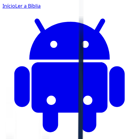
Início
Ler a Bíblia