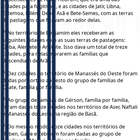
cidades para fugitivos , e as cidades de Jatir, Libna,
Estemoa, Hilém, Debir, Asã e Bete-Semes, com as terras
de pastagens que ficavam ao redor delas.
60
No território de Benjamim eles receberam as
seguintes cidades com as suas terras de pastagens:
Geba, Alemete e Anatote. Isso dava um total de treze
cidades, para nelas morarem as famílias que
descendiam de Arão.
61
Dez cidades no território de Manassés do Oeste foram
dadas por sorteio ao resto do grupo de famílias de
Coate, família por família.
62
Ao grupo de famílias de Gérson, família por família,
foram dadas treze cidades nos territórios de Aser, Naftali
e Manassés do Leste, na região de Basã.
63
Do mesmo modo, doze cidades nos territórios de
Rúben, Gade e Zebulom foram dadas ao grupo de