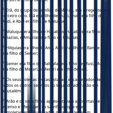
44
Etã, do grupo de famílias de Merari, era o regente do
terceiro coro. Etã era filho de Quisi, Quisi era filho de
Abdi, e Abdi era filho de Maluque;
45
Maluque era filho de Hasabias, Hasabias era filho de
Amazias, e Amazias era filho de Hilquias;
46
Hilquias era filho de Anzi, Anzi era filho de Bani, e Bani
era filho de Semer;
47
Semer era filho de Mali, Mali era filho de Musi, Musi
era filho de Merari, e Merari era filho de Levi.
48
Os seus colegas levitas estavam encarregados de
todos os outros serviços do lugar de adoração em
Jerusalém.
49
Arão e os seus filhos apresentavam as ofertas de
incenso e ofereciam os sacrifícios que eram
completamente queimados no altar. Eles eram