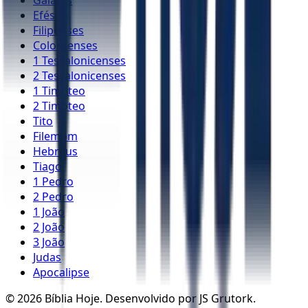
Gálatas
Efésios
Filipenses
Colossenses
1 Tessalonicenses
2 Tessalonicenses
1 Timóteo
2 Timóteo
Tito
Filemom
Hebreus
Tiago
1 Pedro
2 Pedro
1 João
2 João
3 João
Judas
Apocalipse
©
2026
Bíblia Hoje. Desenvolvido por JS Grutork.