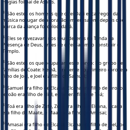
Hagias foi pai de Asaías.
31
São estes os homens que o rei Davi encarregou da
música no lugar de adoração em Jerusalém, depois que
a arca da aliança foi colocada lá.
32
Eles se revezavam nos seus deveres na Tenda da
Presença de Deus, antes de o rei Salomão construir o
Templo.
33
São estes os que ocupavam esse cargo: Do grupo de
famílias de Coate: Hemã, o regente do primeiro coro, era
filho de Joel, e Joel era filho de Samuel;
34
Samuel era filho de Elcana, Elcana era filho de Jeroão,
Jeroão era filho de Eliel, e Eliel era filho de Toá;
35
Toá era filho de Zufe, Zufe era filho de Elcana, Elcana
era filho de Maate, e Maate era filho de Amasai;
36
Amasai era filho de Elcana, Elcana era filho de Joel, Joel