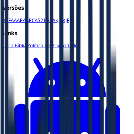
Versões
ACF
AA
ARA
ARC
AS21
JFAA
KJA
KJF
Links
Ler a Bíblia
Política de Privacidade