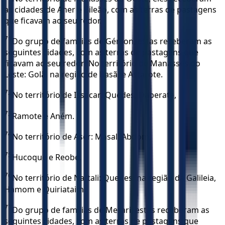
as cidades de Aner e Bileão, com as terras de pastagens
que ficavam ao seu redor.
71
Do grupo de famílias de Gérson, estas receberam as
seguintes cidades, com as terras de pastagens que
ficavam ao seu redor: No território de Manassés do
Leste: Golã, na região de Basã, e Astarote.
72
No território de Issacar: Quedes, Daberate,
73
Ramote e Aném.
74
No território de Aser: Masal, Abdom,
75
Hucoque e Reobe.
76
No território de Naftali: Quedes, na região da Galileia,
Hamom e Quiriataim.
77
Do grupo de famílias de Merari, estas receberam as
seguintes cidades, com as terras de pastagens que