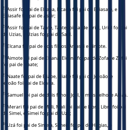
23
Assir foi pai de Elcana, Elcana foi pai de Ebiasafe, e
Ebiasafe foi pai de Assir;
24
Assir foi pai de Taate, Taate foi pai de Uriel, Uriel foi pai
de Uzias, e Uzias foi pai de Saul.
25
Elcana foi pai de dois filhos: Amasai e Aimote.
26
Aimote foi pai de Elcana, Elcana foi pai de Zofai, e Zofai
foi pai de Naate;
27
Naate foi pai de Eliabe, Eliabe foi pai de Jeroão, e
Jeroão foi pai de Elcana.
28
Samuel foi pai de dois filhos: Joel, o mais velho, e Abias.
29
Merari foi pai de Mali, Mali foi pai de Libni, Libni foi pai
de Simei, e Simei foi pai de Uzá;
30
Uzá foi pai de Simeia, Simeia foi pai de Hagias, e