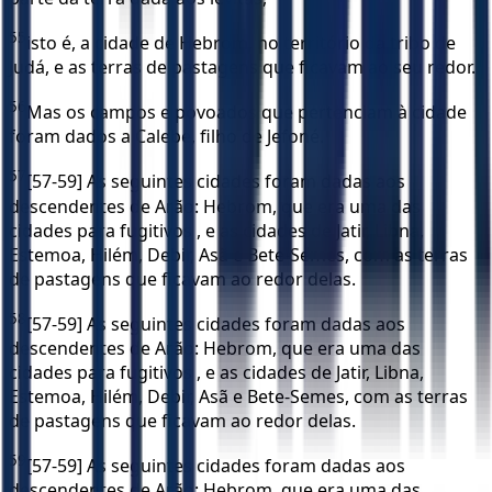
55
isto é, a cidade de Hebrom, no território da tribo de
Judá, e as terras de pastagens que ficavam ao seu redor.
56
Mas os campos e povoados que pertenciam à cidade
foram dados a Calebe, filho de Jefoné.
57
[57-59] As seguintes cidades foram dadas aos
descendentes de Arão: Hebrom, que era uma das
cidades para fugitivos , e as cidades de Jatir, Libna,
Estemoa, Hilém, Debir, Asã e Bete-Semes, com as terras
de pastagens que ficavam ao redor delas.
58
[57-59] As seguintes cidades foram dadas aos
descendentes de Arão: Hebrom, que era uma das
cidades para fugitivos , e as cidades de Jatir, Libna,
Estemoa, Hilém, Debir, Asã e Bete-Semes, com as terras
de pastagens que ficavam ao redor delas.
59
[57-59] As seguintes cidades foram dadas aos
descendentes de Arão: Hebrom, que era uma das