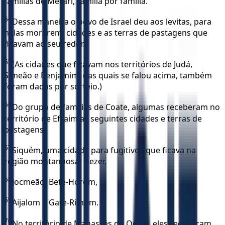
famílias de Merari, família por família.
64
Dessa maneira o povo de Israel deu aos levitas, para
nelas morarem, cidades e as terras de pastagens que
ficavam ao seu redor.
65
(As cidades que ficavam nos territórios de Judá,
Simeão e Benjamim, das quais se falou acima, também
foram dadas por sorteio.)
66
Do grupo de famílias de Coate, algumas receberam no
território de Efraim as seguintes cidades e terras de
pastagens:
67
Siquém, uma cidade para fugitivos que ficava na
região montanhosa; Gezer,
68
Jocmeão, Bete-Horom,
69
Aijalom e Gate-Rimom.
70
No território de Manassés do Oeste, eles receberam