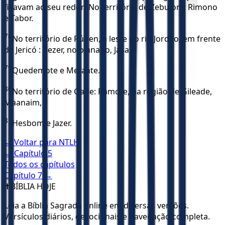
ficavam ao seu redor: No território de Zebulom: Rimono
e Tabor.
78
No território de Rúben, a leste do rio Jordão, em frente
de Jericó : Bezer, no planalto, Jasa,
79
Quedemote e Mefaate.
80
No território de Gade: Ramote, na região de Gileade,
Maanaim,
81
Hesbom e Jazer.
← Voltar para
NTLH
← Capítulo
5
Todos os capítulos
Capítulo
7
→
✝️
BÍBLIA HOJE
Leia a Bíblia Sagrada online em diversas versões.
Versículos diários, devocionais e navegação completa.