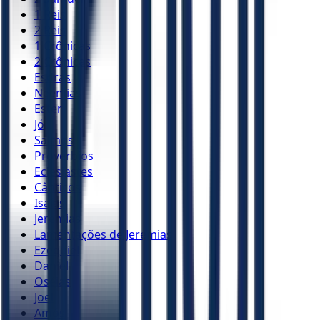
1 Reis
2 Reis
1 Crônicas
2 Crônicas
Esdras
Neemias
Ester
Jó
Salmos
Provérbios
Eclesiastes
Cânticos
Isaías
Jeremias
Lamentações de Jeremias
Ezequiel
Daniel
Oséias
Joel
Amós