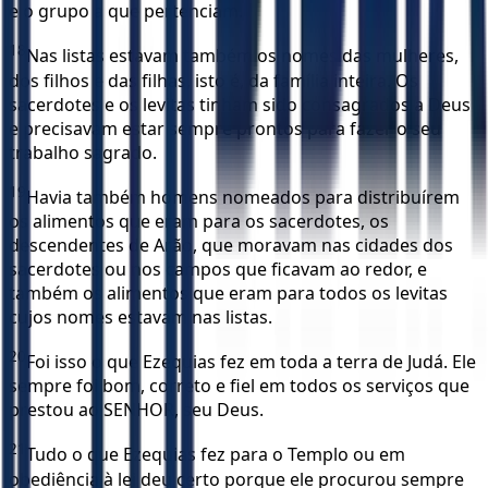
e o grupo a que pertenciam.
18
Nas listas estavam também os nomes das mulheres,
dos filhos e das filhas, isto é, da família inteira. Os
sacerdotes e os levitas tinham sido consagrados a Deus
e precisavam estar sempre prontos para fazer o seu
trabalho sagrado.
19
Havia também homens nomeados para distribuírem
os alimentos que eram para os sacerdotes, os
descendentes de Arão, que moravam nas cidades dos
sacerdotes ou nos campos que ficavam ao redor, e
também os alimentos que eram para todos os levitas
cujos nomes estavam nas listas.
20
Foi isso o que Ezequias fez em toda a terra de Judá. Ele
sempre foi bom, correto e fiel em todos os serviços que
prestou ao SENHOR, seu Deus.
21
Tudo o que Ezequias fez para o Templo ou em
obediência à lei deu certo porque ele procurou sempre