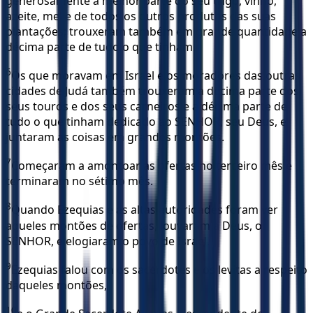
generosamente a melhor parte do seu trigo, vinho,
azeite, mel e de todos os outros produtos das suas
plantações; trouxeram também em grande quantidade a
décima parte de tudo o que tinham.
6
Os que moravam em Israel e os moradores das outras
cidades de Judá também trouxeram a décima parte dos
seus touros e dos seus carneiros e a décima parte de
tudo o que tinham dedicado ao SENHOR, seu Deus, e
juntaram as coisas em grandes montões.
7
Começaram a amontoar as ofertas no terceiro mês e
terminaram no sétimo mês.
8
Quando Ezequias e as altas autoridades foram ver
aqueles montões de ofertas, louvaram a Deus, o
SENHOR, e elogiaram o povo de Israel.
9
Ezequias falou com os sacerdotes e os levitas a respeito
daqueles montões,
10