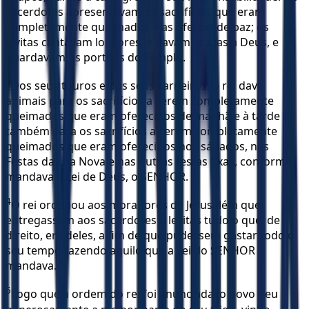
sacerdotes apresentavam os sacrifícios que eram
completamente queimados e as ofertas de paz; os
levitas cantavam louvores, e davam graças a Deus, e
guardavam os portões do Templo.
3
Dos seus touros e dos seus carneiros, o rei dava
animais para os sacrifícios a serem completamente
queimados que eram oferecidos de manhã e à tarde e
também para os sacrifícios a serem completamente
queimados que eram oferecidos nos sábados, nas
Festas da Lua Nova e nas outras festas fixas, conforme
mandava a Lei de Deus, o SENHOR.
4
O rei ordenou aos moradores de Jerusalém que
entregassem aos sacerdotes e levitas tudo o que, de
direito, era deles, a fim de que pudessem gastar todo o
seu tempo fazendo aquilo que a Lei do SENHOR
mandava.
5
Logo que a ordem do rei foi anunciada, o povo deu