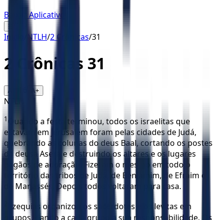
Baixar Aplicativo
☰
Início
/
NTLH
/
2 Crônicas
/
31
2 Crônicas
31
16
A-
A+
NTLH
1
Quando a festa terminou, todos os israelitas que
estavam em Jerusalém foram pelas cidades de Judá,
quebrando as colunas do deus Baal, cortando os postes
da deusa Aserá e destruindo os altares e os lugares
pagãos de adoração. Fizeram o mesmo em todo o
território das tribos de Judá, de Benjamim, de Efraim e
de Manassés. Depois todos voltaram para casa.
2
Ezequias organizou os sacerdotes e os levitas em
grupos, dando a cada grupo a sua responsabilidade. Os