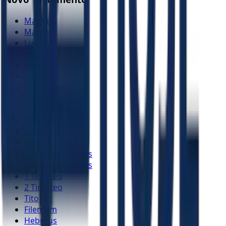
Mateus
Marcos
Lucas
João
Atos
Romanos
1 Coríntios
2 Coríntios
Gálatas
Efésios
Filipenses
Colossenses
1 Tessalonicenses
2 Tessalonicenses
1 Timóteo
2 Timóteo
Tito
Filemom
Hebreus