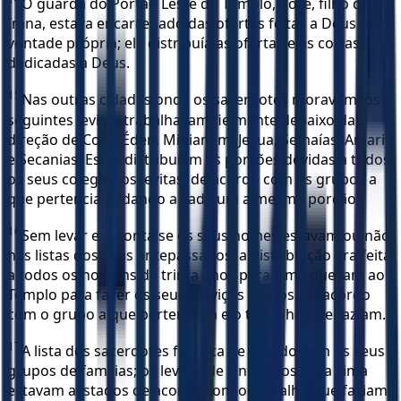
O guarda do Portão Leste do Templo, Coré, filho de
Imna, estava encarregado das ofertas feitas a Deus por
vontade própria; ele distribuía as ofertas e as coisas
dedicadas a Deus.
15
Nas outras cidades onde os sacerdotes moravam, os
seguintes levitas trabalhavam fielmente debaixo da
direção de Coré: Éden, Miniamim, Jesua, Semaías, Amariá
e Secanias. Estes distribuíam as porções devidas a todos
os seus colegas, os levitas, de acordo com os grupos a
que pertenciam, dando a cada um a mesma porção.
16
Sem levar em conta se os seus nomes estavam ou não
nas listas dos seus antepassados, a distribuição era feita
a todos os homens de trinta anos para cima que iam ao
Templo para fazer os seus serviços diários, de acordo
com o grupo a que pertenciam e o trabalho que faziam.
17
A lista dos sacerdotes foi feita de acordo com os seus
grupos de famílias; os levitas de vinte anos para cima
estavam alistados de acordo com o trabalho que faziam