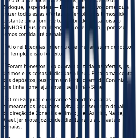
e o Grande Sacerdote Azarias, descendente de
Zadoque, respondeu: — Desde que o povo começou a
trazer todas estas ofertas ao Templo, nós temos tido
bastante para comer, e tem sobrado muita coisa; o
SENHOR Deus tem abençoado o seu povo, e por isso
temos comida até demais.
11
Aí o rei Ezequias ordenou que preparassem depósitos
no Templo, e isso foi feito.
12
Foram honestos e colocaram ali todas as ofertas, os
dízimos e as coisas dedicadas a Deus. Para tomar conta
dos depósitos, puseram um levita chamado Conanias,
que tinha como ajudante o seu irmão Simei.
13
O rei Ezequias e o Grande Sacerdote Azarias
nomearam os seguintes levitas para servirem debaixo
da direção de Conanias e Simei: Jeiel, Azarias, Naate,
Asael, Jerimote, Jozabade, Eliel, Ismaquias, Maate e
Benaías.
14