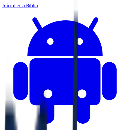
Início
Ler a Bíblia