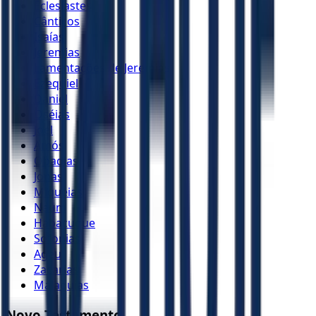
Eclesiastes
Cânticos
Isaías
Jeremias
Lamentações de Jeremias
Ezequiel
Daniel
Oséias
Joel
Amós
Obadias
Jonas
Miquéias
Naum
Habacuque
Sofonias
Ageu
Zacarias
Malaquias
Novo Testamento