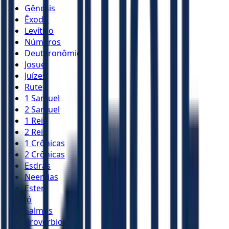
Gênesis
Êxodo
Levítico
Números
Deuteronômio
Josué
Juízes
Rute
1 Samuel
2 Samuel
1 Reis
2 Reis
1 Crônicas
2 Crônicas
Esdras
Neemias
Ester
Jó
Salmos
Provérbios