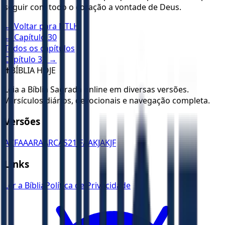
seguir com todo o coração a vontade de Deus.
← Voltar para
NTLH
← Capítulo
30
Todos os capítulos
Capítulo
32
→
✝️
BÍBLIA HOJE
Leia a Bíblia Sagrada online em diversas versões.
Versículos diários, devocionais e navegação completa.
Versões
ACF
AA
ARA
ARC
AS21
JFAA
KJA
KJF
Links
Ler a Bíblia
Política de Privacidade