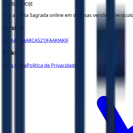
✝️
BÍBLIA HOJE
Leia a Bíblia Sagrada online em diversas versões. Versícu
Versões
ACF
AA
ARA
ARC
AS21
JFAA
KJA
KJF
Links
Ler a Bíblia
Política de Privacidade