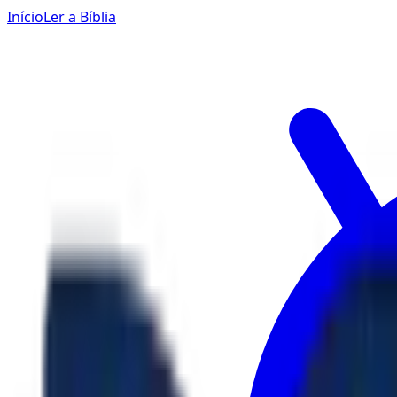
Início
Ler a Bíblia