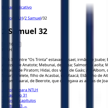
Baixar Aplicativo
☰
Início
/
NTLH
/
2 Samuel
/
32
2 Samuel
32
16
A-
A+
NTLH
1
[24-39] Entre “Os Trinta” estavam: Asael, irmão de Joabe; 
Abiezer, de Anatote; Mebunai, de Husa; Salmom, o aoíta; Maa
Benaías, de Piratom; Hidai, dos vales de Gaás; Abi-Albom, 
Sarar; Elifelete, filho de Acasbai, de Maacá; Eliã, filho de 
Amom; Naarai, de Beerote, que carregava as armas de Joabe
← Voltar para
NTLH
← Capítulo
31
Todos os capítulos
Capítulo
33
→