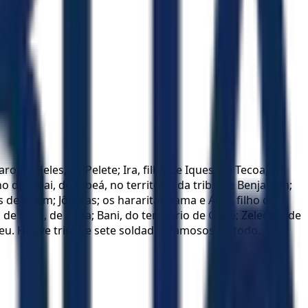
rode; Heles, de Pelete; Ira, filho de Iques, de Tecoa;
ho de Ribai, de Gibeá, no território da tribo de Benjamim;
 de Jasém; Jônatas; os hararitas Sama e Aião, filho de
lho de Natã, de Zoba; Bani, do território de Gade; Zeleque, de
teu. Houve trinta e sete soldados famosos ao todo.