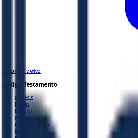
Baixar Aplicativo
Antigo Testamento
Gênesis
Êxodo
Levítico
Números
Deuteronômio
Josué
Juízes