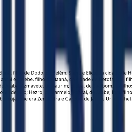
Elanã, filho de Dodo, de Belém; Sama e Elica, da cidade de Ha
rai e Helebe, filho de Baaná, da cidade de Netofa; Itai, fil
de Arabá; Azmavete, de Baurim; Eliaba, de Saalbom; os filhos
Aitofel, de Gilo; Hezro, de Carmelo; Paarai, de Arabe; Igal, fi
, cuja mãe era Zeruia; Ira e Garebe, de Jatir; e Urias, o he