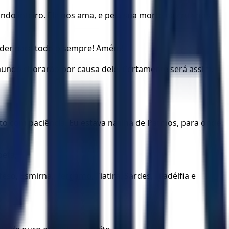
mundo inteiro. Ele nos ama, e pela sua morte na cruz nos
 poder para todo o sempre! Amém!
undo chorarão por causa dele. Certamente será assim.
o com paciência. Eu estava na ilha de Patmos, para onde
beta,
eso, Esmirna, Pérgamo, Tiatira, Sardes, Filadélfia e