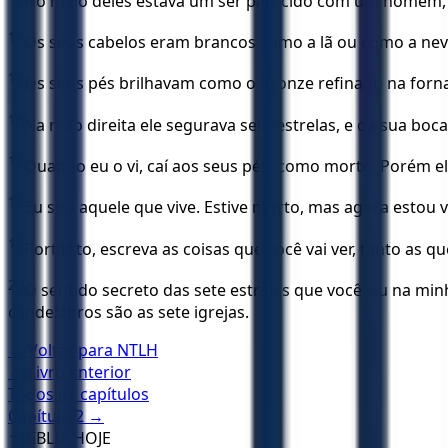
No meio deles estava um ser parecido com um homem, v
14
Os seus cabelos eram brancos como a lã ou como a neve
15
Os seus pés brilhavam como o bronze refinado na fornal
16
Na mão direita ele segurava sete estrelas, e da sua boc
17
Quando eu o vi, caí aos seus pés, como morto. Porém el
18
Eu sou aquele que vive. Estive morto, mas agora estou
19
Portanto, escreva as coisas que você vai ver, tanto as
20
O sentido secreto das sete estrelas que você viu na minh
candelabros são as sete igrejas.
← Voltar para
NTLH
← Livro anterior
Todos os capítulos
Capítulo
2
→
✝️
BÍBLIA HOJE