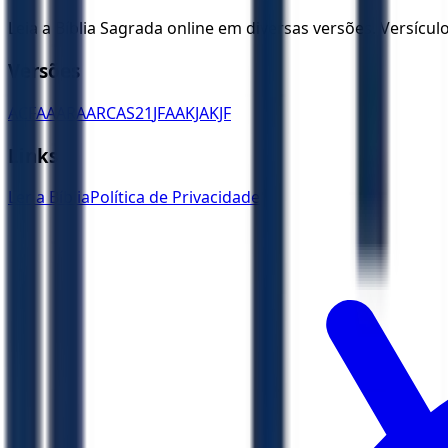
Leia a Bíblia Sagrada online em diversas versões. Versícu
Versões
ACF
AA
ARA
ARC
AS21
JFAA
KJA
KJF
Links
Ler a Bíblia
Política de Privacidade