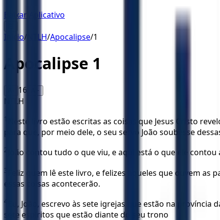
Baixar Aplicativo
☰
Início
/
NTLH
/
Apocalipse
/
1
Apocalipse
1
16
A-
A+
NTLH
1
Neste livro estão escritas as coisas que Jesus Cristo rev
para que, por meio dele, o seu servo João soubesse dessas
2
João contou tudo o que viu, e aqui está o que ele conto
3
Feliz quem lê este livro, e felizes aqueles que ouvem as
essas coisas acontecerão.
4
Eu, João, escrevo às sete igrejas que estão na província 
sete espíritos que estão diante do seu trono