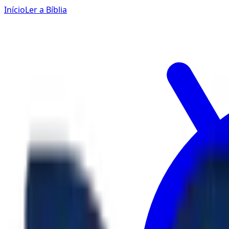
Início
Ler a Bíblia