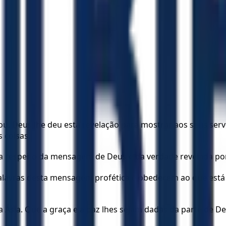
elou. Deus lhe deu esta revelação para mostrar aos seus ser
 coisas.
u a respeito da mensagem de Deus e da verdade revelada por
 palavras desta mensagem profética e obedecem ao que está 
da Ásia. Que a graça e a paz lhes sejam dadas da parte de De