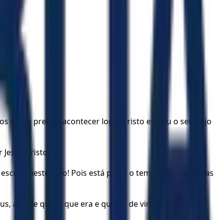
vos o que precisa acontecer logo. Cristo enviou o seu anjo
 Jesus Cristo.
escrito neste livro! Pois está perto o tempo em que todas
us, aquele que é, que era e que há de vir; da parte dos