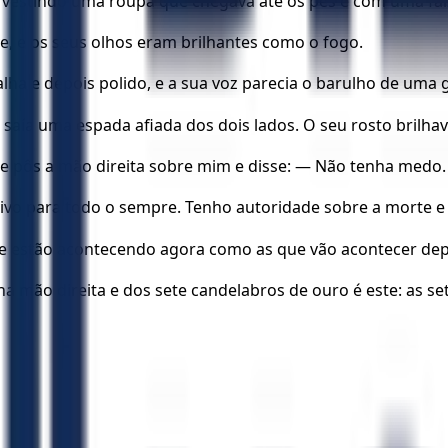
estindo uma roupa que chegava até os pés e com uma faix
, e os seus olhos eram brilhantes como o fogo.
ha e depois polido, e a sua voz parecia o barulho de uma 
a saía uma espada afiada dos dois lados. O seu rosto brilha
e pôs a mão direita sobre mim e disse: — Não tenha medo. 
 vivo para todo o sempre. Tenho autoridade sobre a morte 
 que estão acontecendo agora como as que vão acontecer dep
a mão direita e dos sete candelabros de ouro é este: as sete