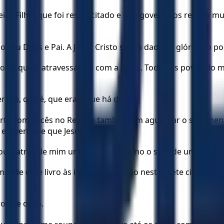
imeiro Filho, que foi ressuscitado e que governa os reis do 
ao seu Deus e Pai. A Jesus Cristo sejam dados a glória e o
o os que o atravessaram com a lança. Todos os povos do m
oso, que é, que era e que há de vir.
parte com vocês no Reino e também em aguentar o sofriment
e a verdade que Jesus revelou.
e ouvi atrás de mim uma voz forte como o som de uma trom
ande esse livro às igrejas que estão nestas sete cidades: Éf
ros de ouro.