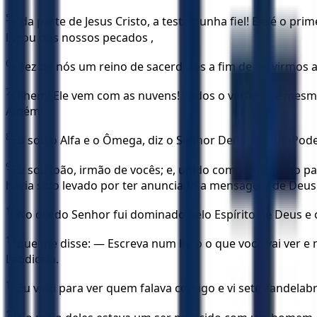
5
e da parte de Jesus Cristo, a testemunha fiel! Ele é o pr
livrou dos nossos pecados ,
6
e fez de nós um reino de sacerdotes a fim de servirmos 
7
Olhem! Ele vem com as nuvens! Todos o verão, até mesm
Amém!
8
Eu sou o Alfa e o Ômega, diz o Senhor Deus, o Todo-Poder
9
Eu sou João, irmão de vocês; e, unido com Jesus, tomo 
havia sido levado por ter anunciado a mensagem de Deus 
10
No dia do Senhor fui dominado pelo Espírito de Deus 
11
que me disse: — Escreva num livro o que você vai ver e m
Laodiceia.
12
Eu virei para ver quem falava comigo e vi sete candelab
13