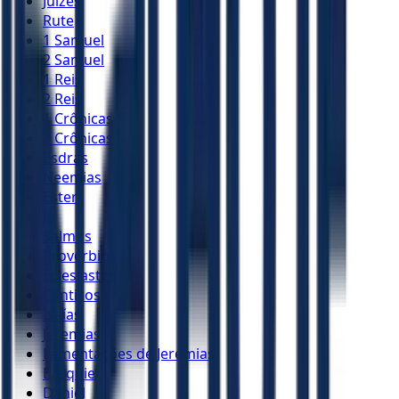
Juízes
Rute
1 Samuel
2 Samuel
1 Reis
2 Reis
1 Crônicas
2 Crônicas
Esdras
Neemias
Ester
Jó
Salmos
Provérbios
Eclesiastes
Cânticos
Isaías
Jeremias
Lamentações de Jeremias
Ezequiel
Daniel