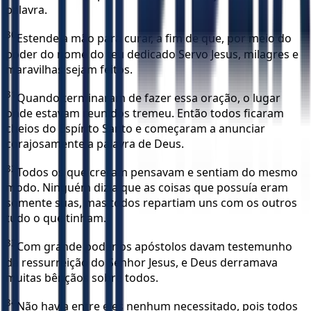
palavra.
30
Estende a mão para curar, a fim de que, por meio do
poder do nome do teu dedicado Servo Jesus, milagres e
maravilhas sejam feitos.
31
Quando terminaram de fazer essa oração, o lugar
onde estavam reunidos tremeu. Então todos ficaram
cheios do Espírito Santo e começaram a anunciar
corajosamente a palavra de Deus.
32
Todos os que creram pensavam e sentiam do mesmo
modo. Ninguém dizia que as coisas que possuía eram
somente suas, mas todos repartiam uns com os outros
tudo o que tinham.
33
Com grande poder os apóstolos davam testemunho
da ressurreição do Senhor Jesus, e Deus derramava
muitas bênçãos sobre todos.
34
Não havia entre eles nenhum necessitado, pois todos