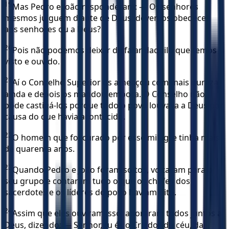
19
Mas Pedro e João responderam: — Os senhores
mesmos julguem diante de Deus: devemos obedecer
aos senhores ou a Deus?
20
Pois não podemos deixar de falar daquilo que temos
visto e ouvido.
21
Aí o Conselho Superior os ameaçou com mais dureza
ainda e depois os mandou embora. O Conselho não
pôde castigá-los porque todo o povo louvava a Deus por
causa do que havia acontecido.
22
O homem que foi curado por esse milagre tinha mais
de quarenta anos.
23
Quando Pedro e João foram soltos, voltaram para o
seu grupo e contaram tudo o que os chefes dos
sacerdotes e os líderes do povo haviam dito.
24
Assim que eles ouviram isso, adoraram todos juntos a
Deus, dizendo: — Senhor, tu és o Criador do céu, da