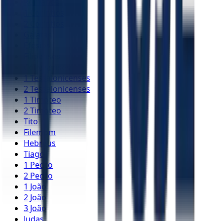
Romanos
1 Coríntios
2 Coríntios
Gálatas
Efésios
Filipenses
Colossenses
1 Tessalonicenses
2 Tessalonicenses
1 Timóteo
2 Timóteo
Tito
Filemom
Hebreus
Tiago
1 Pedro
2 Pedro
1 João
2 João
3 João
Judas