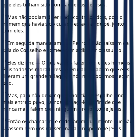
que eles tinham sido companheiros de Jesus.
14
Mas não podiam dizer nada contra os dois, pois o
homem que havia sido curado estava ali de pé, junto
com eles.
15
Em seguida mandaram que Pedro e João saíssem da
sala do Conselho e começaram a discutir o assunto.
16
Eles diziam: — O que vamos fazer com estes homens?
Pois todos os moradores de Jerusalém sabem que eles
fizeram um grande milagre, e nós não podemos negar
isso.
17
Mas, para não deixar que a notícia se espalhe ainda
mais entre o povo, vamos ameaçá-los, a fim de que
nunca mais falem com ninguém a respeito de Jesus.
18
Então os chamaram e ordenaram duramente que não
falassem nem ensinassem nada a respeito de Jesus.