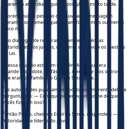
ficarem lá até o dia seguinte, pois já era muito tarde.
4
Porém muitas pessoas que ouviram a mensagem
creram, e os homens que creram foram mais ou menos
cinco mil.
5
No dia seguinte reuniram-se em Jerusalém as
autoridades dos judeus, os líderes do povo e os mestres
da Lei.
6
Nessa reunião estavam também Anás, que era o
Grande Sacerdote, Caifás, João, Alexandre e os outros
que eram da família do Grande Sacerdote.
7
As autoridades puseram os apóstolos em frente deles e
perguntaram: — Com que poder ou em nome de quem
vocês fizeram isso?
8
Então Pedro, cheio do Espírito Santo, respondeu: —
Autoridades e líderes do povo!