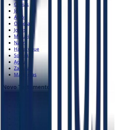
Oséias
Joel
Amós
Obadias
Jonas
Miquéias
Naum
Habacuque
Sofonias
Ageu
Zacarias
Malaquias
Novo Testamento
Mateus
Marcos
Lucas
João
Atos