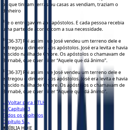
os que tinham terras ou casas as vendiam, traziam o
dinheiro
35
e o entregavam aos apóstolos. E cada pessoa recebia
uma parte, de acordo com a sua necessidade.
36
[36-37] Foi assim que José vendeu um terreno dele e
entregou o dinheiro aos apóstolos. José era levita e havia
nascido na ilha de Chipre. Os apóstolos o chamavam de
Barnabé, que quer dizer “Aquele que dá ânimo”.
37
[36-37] Foi assim que José vendeu um terreno dele e
entregou o dinheiro aos apóstolos. José era levita e havia
nascido na ilha de Chipre. Os apóstolos o chamavam de
Barnabé, que quer dizer “Aquele que dá ânimo”.
← Voltar para
NTLH
← Capítulo
3
Todos os capítulos
Capítulo
5
→
✝️
BÍBLIA HOJE