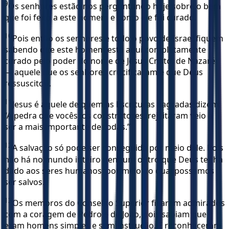
9
Os senhores estão nos perguntando hoje sobre o bem
que foi feito a este homem e como ele foi curado.
10
Pois então os senhores e todo o povo de Israel fiquem
sabendo que este homem está aqui completamente
curado pelo poder do nome de Jesus Cristo, de Nazaré
— aquele que os senhores crucificaram e que Deus
ressuscitou.
11
Jesus é aquele de quem as Escrituras Sagradas dizem:
“A pedra que vocês, os construtores, rejeitaram veio a
ser a mais importante de todas.”
12
A salvação só pode ser conseguida por meio dele. Pois
não há no mundo inteiro nenhum outro que Deus tenha
dado aos seres humanos, por meio do qual possamos
ser salvos.
13
Os membros do Conselho Superior ficaram admirados
com a coragem de Pedro e de João, pois sabiam que
eram homens simples e sem instrução. E reconheceram