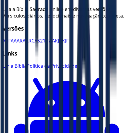
Leia a Bíblia Sagrada online em diversas versões.
Versículos diários, devocionais e navegação completa.
Versões
ACF
AA
ARA
ARC
AS21
JFAA
KJA
KJF
Links
Ler a Bíblia
Política de Privacidade