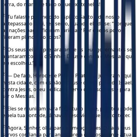
terra, do mar e de tudo o que existe neles!
25
Tu falaste por meio do Espírito Santo e do nosso
antepassado Davi, teu servo, quando ele disse: “Por que
as nações pagãs ficaram furiosas? Por que os povos
fizeram planos tão tolos?
26
Os seus reis se prepararam, e os seus governantes se
ajuntaram contra o Senhor Deus e contra o Messias, que
ele escolheu.”
27
— De fato, Herodes e Pôncio Pilatos se juntaram aqui
nesta cidade, com os não judeus e com o povo de Israel,
contra Jesus, o teu dedicado Servo que escolheste para
ser o Messias.
28
Eles se reuniram para fazer tudo o que, pelo teu poder
e pela tua vontade, já havias resolvido que ia acontecer.
29
Agora, Senhor, olha para a ameaça deles. Dá aos teus
servos confiança para anunciarem corajosamente a tua