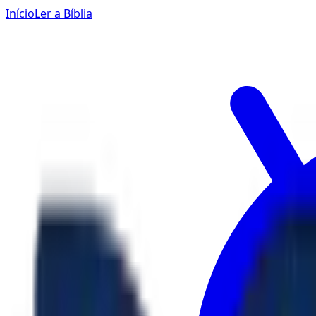
Início
Ler a Bíblia