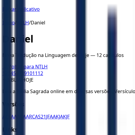
Baixar Aplicativo
☰
Início
/
NTLH
/
Daniel
Daniel
Nova Tradução na Linguagem de Hoje
—
12
capítulos
← Voltar para
NTLH
1
2
3
4
5
6
7
8
9
10
11
12
✝️
BÍBLIA HOJE
Leia a Bíblia Sagrada online em diversas versões. Versícu
Versões
ACF
AA
ARA
ARC
AS21
JFAA
KJA
KJF
Links