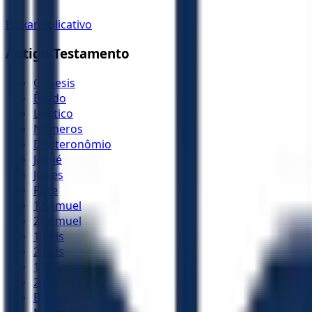
Baixar Aplicativo
Antigo Testamento
Gênesis
Êxodo
Levítico
Números
Deuteronômio
Josué
Juízes
Rute
1 Samuel
2 Samuel
1 Reis
2 Reis
1 Crônicas
2 Crônicas
Esdras