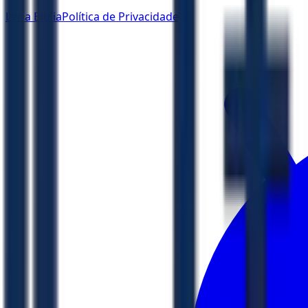
Ler a Bíblia
Política de Privacidade