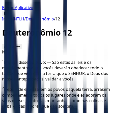
Baixar Aplicativo
☰
Início
/
NTLH
/
Deuteronômio
/
12
Deuteronômio
12
16
A-
A+
NTLH
1
Moisés disse ao povo: — São estas as leis e os
mandamentos a que vocês deverão obedecer todo o
tempo que viverem na terra que o SENHOR, o Deus dos
nossos antepassados, vai dar a vocês.
2
Depois de expulsarem os povos daquela terra, arrasem
completamente todos os lugares onde eles adoram os
seus deuses, tanto nas montanhas como nas colinas e
debaixo das árvores que dão sombra.