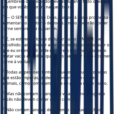
Lembrem de cuidar dos levitas durante todo o tempo
em que vocês viverem naquela terra.
20
— O SENHOR, nosso Deus, cumprirá a sua promessa e
aumentará o território de vocês. Então poderão comer
carne sempre que quiserem.
21
E, se estiverem longe do lugar que o SENHOR tiver
escolhido para nele ser adorado, vocês poderão fazer o
que eu ordenei: ali onde estiverem morando, poderão
matar vacas e ovelhas que Deus lhes tiver dado e comer
carne à vontade.
22
Todas as pessoas, tanto as que estão puras como as
que estão impuras, poderão comer carne desses
animais, como comeriam carne de gazela ou de veado.
23
Mas não comam o sangue: a vida está no sangue, e
vocês não devem comer carne com vida.
24
Não comam sangue; despejem o sangue no chão,