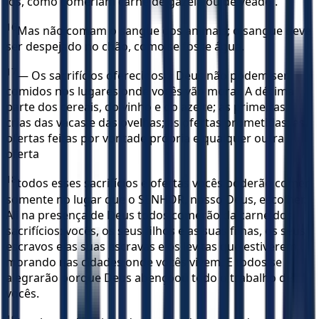
los, como comeriam carne de gazela ou de veado .
16
Mas não comam o sangue dos animais; o sangue deve
ser despejado no chão, como se fosse água.
17
— Os sacrifícios oferecidos a Deus não podem ser
comidos nos lugares onde vocês vão morar. A décima
parte dos cereais, do vinho e do azeite; as primeiras
crias das vacas e das ovelhas; as ofertas prometidas; as
ofertas feitas por vontade própria e qualquer outra
oferta
18
todos esses sacrifícios e ofertas vocês poderão comer
somente no lugar que o SENHOR, nosso Deus, escolher.
Ali na presença de Deus todos comerão da carne dos
sacrifícios: vocês, os seus filhos e as suas filhas, os seus
escravos e as suas escravas e os levitas que estiverem
morando nas cidades onde vocês vivem. E todos se
alegrarão porque Deus abençoou todo o trabalho de
vocês.
19