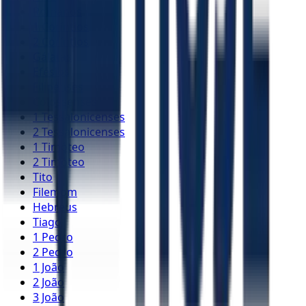
Romanos
1 Coríntios
2 Coríntios
Gálatas
Efésios
Filipenses
Colossenses
1 Tessalonicenses
2 Tessalonicenses
1 Timóteo
2 Timóteo
Tito
Filemom
Hebreus
Tiago
1 Pedro
2 Pedro
1 João
2 João
3 João