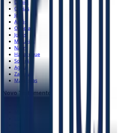
Daniel
Oséias
Joel
Amós
Obadias
Jonas
Miquéias
Naum
Habacuque
Sofonias
Ageu
Zacarias
Malaquias
Novo Testamento
Mateus
Marcos
Lucas
João
Atos