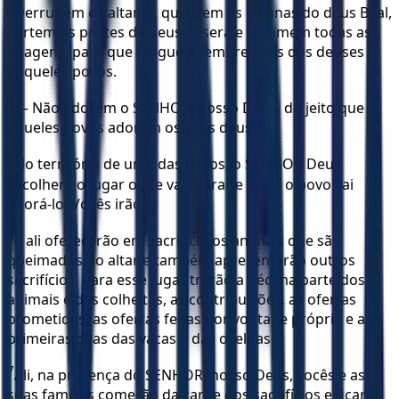
3
Derrubem os altares, quebrem as colunas do deus Baal,
cortem os postes da deusa Aserá e queimem todas as
imagens, para que ninguém lembre mais dos deuses
daqueles povos.
4
— Não adorem o SENHOR, nosso Deus, do jeito que
aqueles povos adoram os seus deuses.
5
No território de uma das tribos, o SENHOR Deus
escolherá o lugar onde vai morar e onde o povo vai
adorá-lo. Vocês irão lá
6
e ali oferecerão em sacrifício os animais que são
queimados no altar e também apresentarão outros
sacrifícios. Para esse lugar trarão a décima parte dos
animais e das colheitas, as contribuições, as ofertas
prometidas, as ofertas feitas por vontade própria e as
primeiras crias das vacas e das ovelhas.
7
Ali, na presença do SENHOR, nosso Deus, vocês e as
suas famílias comerão da carne dos sacrifícios e ficarão