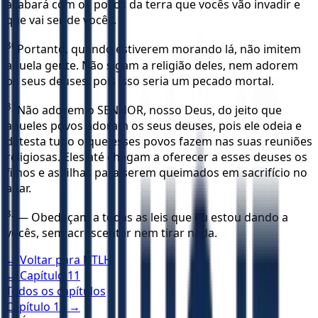
acabará com os povos da terra que vocês vão invadir e
que vai ser de vocês.
30
Portanto, quando estiverem morando lá, não imitem
aquela gente. Não sigam a religião deles, nem adorem
os seus deuses, pois isso seria um pecado mortal.
31
Não adorem o SENHOR, nosso Deus, do jeito que
aqueles povos adoram os seus deuses, pois ele odeia e
detesta tudo o que esses povos fazem nas suas reuniões
religiosas. Eles até chegam a oferecer a esses deuses os
filhos e as filhas para serem queimados em sacrifício no
altar.
32
— Obedeçam a todas as leis que eu estou dando a
vocês, sem acrescentar nem tirar nada.
← Voltar para
NTLH
← Capítulo
11
Todos os capítulos
Capítulo
13
→