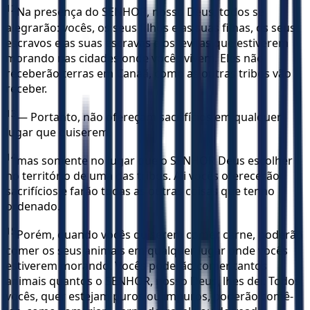
12
Na presença do SENHOR, nosso Deus, todos se
alegrarão: vocês, os seus filhos e as suas filhas, os seus
escravos e as suas escravas e os levitas que estiverem
morando nas cidades onde vocês vivem. Eles não
receberão terras em Canaã, como as outras tribos vão
receber.
13
— Portanto, não ofereçam sacrifícios em qualquer
lugar que quiserem,
14
mas somente no lugar que o SENHOR Deus escolher
no território de uma das tribos. Ali vocês oferecerão
sacrifícios e farão todas as outras coisas que tenho
ordenado.
15
Porém, quando vocês quiserem comer carne, poderão
comer os seus animais em qualquer lugar onde vocês
estiverem morando. Vocês poderão comer tantos
animais quantos o SENHOR, nosso Deus, lhes der. Todos
vocês, quer estejam puros ou impuros, poderão comê-