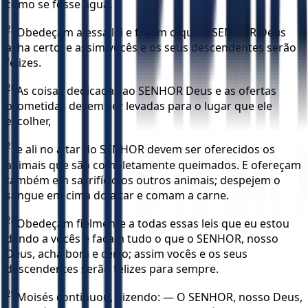
como se fosse água.
25
Obedeçam a essa lei e façam o que o SENHOR Deus
acha certo, e assim vocês e os seus descendentes serão
felizes.
26
As coisas dedicadas ao SENHOR Deus e as ofertas
prometidas devem ser levadas para o lugar que ele
escolher,
27
e ali no altar do SENHOR devem ser oferecidos os
animais que são completamente queimados. E ofereçam
também em sacrifício os outros animais; despejem o
sangue em cima do altar e comam a carne.
28
Obedeçam fielmente a todas essas leis que eu estou
dando a vocês e façam tudo o que o SENHOR, nosso
Deus, acha bom e certo; assim vocês e os seus
descendentes serão felizes para sempre.
29
Moisés continuou, dizendo: — O SENHOR, nosso Deus,