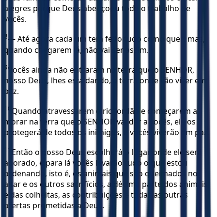
alegres porque Deus abençoou todo o trabalho de
vocês.
8
— Até agora cada um tem feito tudo como quer; mas,
quando chegarem lá, não vai ser assim.
9
Vocês ainda não entraram na terra que o SENHOR,
nosso Deus, lhes está dando, a terra onde vão viver em
paz.
10
Quando atravessarem o rio Jordão e começarem a
morar na terra que o SENHOR vai dar a vocês, ele os
protegerá de todos os inimigos, e vocês viverão em paz.
11
Então o nosso Deus escolherá o lugar onde ele será
adorado, e para lá vocês levarão tudo o que estou
ordenando, isto é, os animais que são queimados no
altar e os outros sacrifícios, a décima parte dos animais
e das colheitas, as contribuições e todas as outras
ofertas prometidas a Deus.