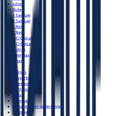
Juízes
Rute
1 Samuel
2 Samuel
1 Reis
2 Reis
1 Crônicas
2 Crônicas
Esdras
Neemias
Ester
Jó
Salmos
Provérbios
Eclesiastes
Cânticos
Isaías
Jeremias
Lamentações de Jeremias
Ezequiel