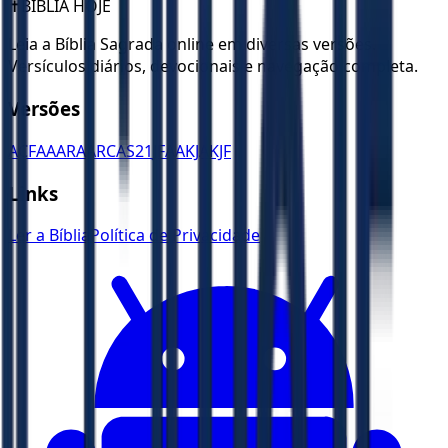
✝️
BÍBLIA HOJE
Leia a Bíblia Sagrada online em diversas versões.
Versículos diários, devocionais e navegação completa.
Versões
ACF
AA
ARA
ARC
AS21
JFAA
KJA
KJF
Links
Ler a Bíblia
Política de Privacidade