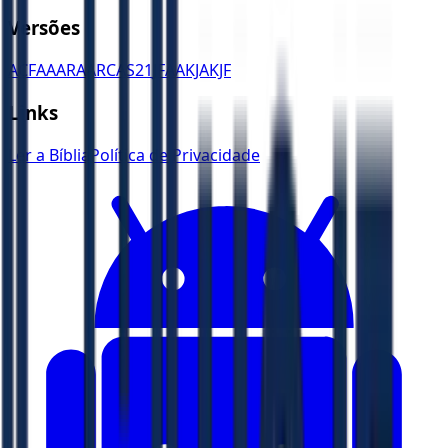
Versões
ACF
AA
ARA
ARC
AS21
JFAA
KJA
KJF
Links
Ler a Bíblia
Política de Privacidade