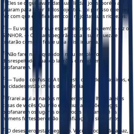
20
Eles se orgulhavam das suas lindas joias, porém as
usaram para fazer ídolos nojentos. Foi por isso que Deus
fez com que eles ficassem com nojo das suas riquezas.
21
— Eu vou deixar que estrangeiros os roubem! — diz o
SENHOR. — Os maus pegarão toda a sua riqueza e a
tratarão como se fosse uma coisa imunda.
22
Não farei nada quando o meu Templo for
desrespeitado, quando ladrões o invadirem e
profanarem.
23
— Tudo é confusão. A terra está cheia de assassinos, e
as cidades estão cheias de violência.
24
Trarei aqui as nações mais perversas e lhes darei as
casas de vocês. Quando eu deixar as nações pagãs
profanarem os lugares onde vocês adoram, até os
homens fortes perderão a confiança em si mesmos.
25
O desespero está chegando. Vocês procurarão a paz,