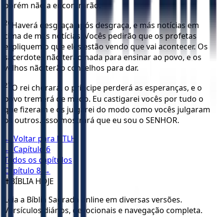
porém não a encontrarão.
26
Haverá desgraça após desgraça, e más notícias em
cima de más notícias. Vocês pedirão que os profetas
expliquem o que eles estão vendo que vai acontecer. Os
sacerdotes não terão nada para ensinar ao povo, e os
velhos não terão conselhos para dar.
27
O rei chorará, o príncipe perderá as esperanças, e o
povo tremerá de medo. Eu castigarei vocês por tudo o
que fizeram e os julgarei do modo como vocês julgaram
os outros. Isso mostrará que eu sou o SENHOR.
← Voltar para
NTLH
← Capítulo
6
Todos os capítulos
Capítulo
8
→
✝️
BÍBLIA HOJE
Leia a Bíblia Sagrada online em diversas versões.
Versículos diários, devocionais e navegação completa.