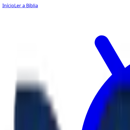
Início
Ler a Bíblia