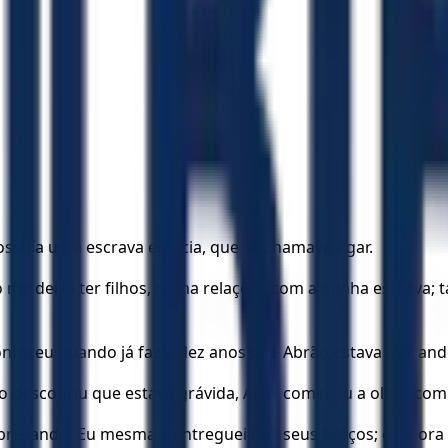
 possuía uma escrava egípcia, que se chamava Agar.
e deixa ter filhos, tenha relações com a minha escrava; ta
aconteceu quando já fazia dez anos que Abrão estava moran
do descobriu que estava grávida, Agar começou a olhar com
sprezando. Eu mesma a entreguei nos seus braços; e, agora 