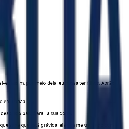
lvez assim, por meio dela, eu possa ter filhos. Abrão
do em Canaã.
 desprezo para Sarai, a sua dona.
que sabe que está grávida, ela fica me tratando com