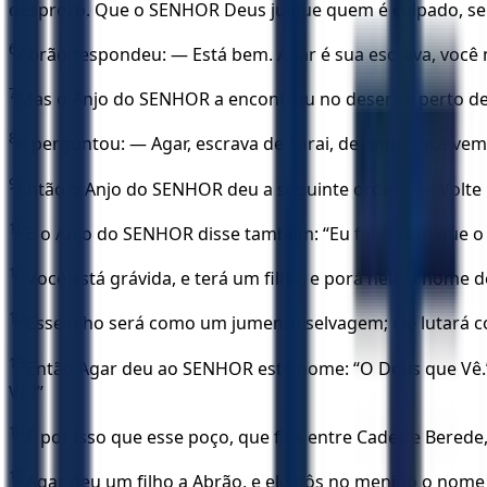
desprezo. Que o SENHOR Deus julgue quem é culpado, se 
6
Abrão respondeu: — Está bem. Agar é sua escrava, você ma
7
Mas o Anjo do SENHOR a encontrou no deserto, perto de
8
e perguntou: — Agar, escrava de Sarai, de onde você ve
9
Então o Anjo do SENHOR deu a seguinte ordem: — Volte p
10
E o Anjo do SENHOR disse também: “Eu farei com que o 
11
Você está grávida, e terá um filho, e porá nele o nome d
12
Esse filho será como um jumento selvagem; ele lutará con
13
Então Agar deu ao SENHOR este nome: “O Deus que Vê.” 
Vê?”
14
É por isso que esse poço, que fica entre Cades e Bered
15
Agar deu um filho a Abrão, e ele pôs no menino o nome