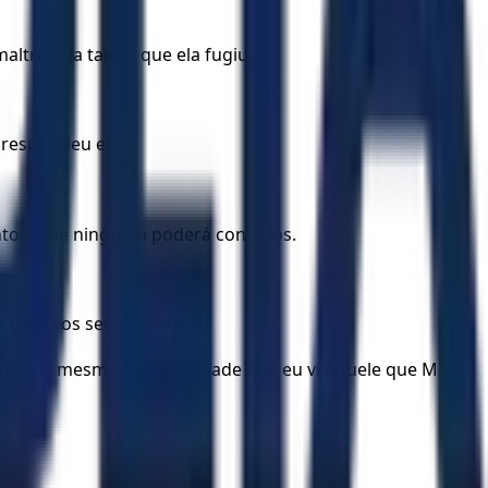
ltratá-la tanto, que ela fugiu.
 respondeu ela.
ntos, que ninguém poderá contá-los.
e todos os seus parentes.”
ado a si mesma: “Será verdade que eu vi Aquele que Me