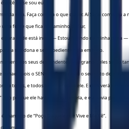
é você ou se sou eu!
nda nela. Faça com ela o que quiser. Aí Sarai começou a ma
 uma fonte que fica no caminho de Sur,
m e para onde está indo? — Estou fugindo da minha dona —
ara a sua dona e seja obediente a ela em tudo.
número dos seus descendentes seja grande; eles serão ta
e Ismael , pois o SENHOR Deus ouviu o seu grito de aflição.
tra todos, e todos lutarão contra ele. E ele viverá longe d
Isso porque ele havia falado com ela, e ela havia pergunt
e, é chamado de “Poço Daquele que Vive e Me Vê”.
 de Ismael.