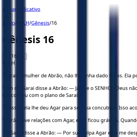
Baixar Aplicativo
☰
Início
/
NTLH
/
Gênesis
/
16
Gênesis
16
16
A-
A+
NTLH
1
Sarai, a mulher de Abrão, não lhe tinha dado filhos. Ela
2
Um dia Sarai disse a Abrão: — Já que o SENHOR Deus não m
concordou com o plano de Sarai,
3
e assim ela lhe deu Agar para ser sua concubina. Isso 
4
Abrão teve relações com Agar, e ela ficou grávida. Quan
5
Aí Sarai disse a Abrão: — Por sua culpa Agar está me de