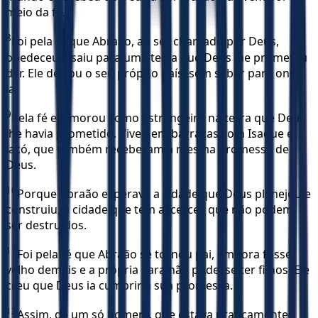
meio da fé.
8
Foi pela fé que Abraão, ao ser chamado por Deus,
obedeceu e saiu para uma terra que Deus lhe prometeu
dar. Ele deixou o seu próprio país, sem saber para onde
ia.
9
Pela fé ele morou como estrangeiro na terra que Deus
lhe havia prometido. Viveu em barracas com Isaque e
Jacó, que também receberam a mesma promessa de
Deus.
10
Porque Abraão esperava a cidade que Deus planejou e
construiu, a cidade que tem alicerces que não podem
ser destruídos.
11
Foi pela fé que Abraão se tornou pai, embora fosse
velho demais e a própria Sara não pudesse ter filhos. Ele
creu que Deus ia cumprir a sua promessa.
12
Assim, de um só homem, que estava praticamente