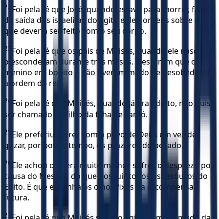
22
Foi pela fé que José, quando estava para morrer, falou
da saída dos israelitas do Egito e deu ordens sobre o
que deveria ser feito com o seu corpo.
23
Foi pela fé que os pais de Moisés, quando ele nasceu,
o esconderam durante três meses. Eles viram que o
menino era bonito e não tiveram medo de desobedecer
à ordem do rei.
24
Foi pela fé que Moisés, quando já era adulto, não quis
ser chamado de filho da filha de Faraó.
25
Ele preferiu sofrer com o povo de Deus em vez de
gozar, por pouco tempo, os prazeres do pecado.
26
Ele achou que era muito melhor sofrer o desprezo por
causa do Messias do que possuir todos os tesouros do
Egito. É que ele tinha os olhos fixos na recompensa
futura.
27
Foi pela fé que Moisés saiu do Egito, sem ter medo da