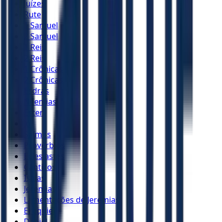
Juízes
Rute
1 Samuel
2 Samuel
1 Reis
2 Reis
1 Crônicas
2 Crônicas
Esdras
Neemias
Ester
Jó
Salmos
Provérbios
Eclesiastes
Cânticos
Isaías
Jeremias
Lamentações de Jeremias
Ezequiel
Daniel