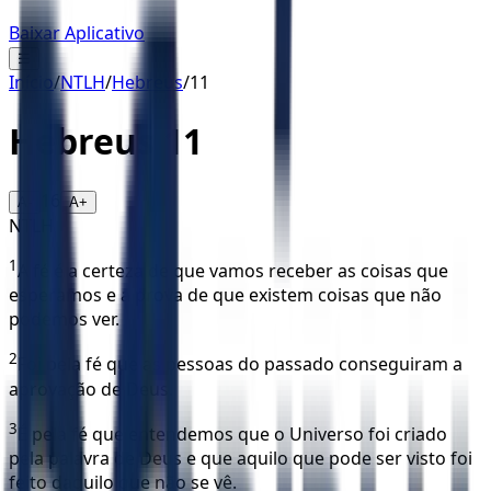
Baixar Aplicativo
☰
Início
/
NTLH
/
Hebreus
/
11
Hebreus
11
16
A-
A+
NTLH
1
A fé é a certeza de que vamos receber as coisas que
esperamos e a prova de que existem coisas que não
podemos ver.
2
Foi pela fé que as pessoas do passado conseguiram a
aprovação de Deus.
3
É pela fé que entendemos que o Universo foi criado
pela palavra de Deus e que aquilo que pode ser visto foi
feito daquilo que não se vê.