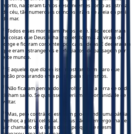
morto, nasceram tantos descendentes como as estrelas
do céu, tão numerosos como os grãos de areia da praia
do mar.
13
Todos esses morreram cheios de fé. Não receberam
as coisas que Deus tinha prometido, mas as viram de
longe e ficaram contentes por causa delas. E declararam
que eram estrangeiros e refugiados, de passagem por
este mundo.
14
E aqueles que dizem isso mostram bem claro que
estão procurando uma pátria para si mesmos.
15
Não ficaram pensando em voltar para a terra de onde
tinham saído. Se quisessem, teriam a oportunidade de
voltar.
16
Mas, pelo contrário, estavam procurando uma pátria
melhor, a pátria celestial. E Deus não se envergonha de
ser chamado de o Deus deles, porque ele mesmo
preparou uma cidade para eles.