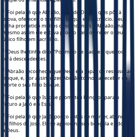
17
Foi pela fé que Abraão, quando Deus o quis pôr à
prova, ofereceu o seu filho Isaque em sacrifício. Deus
tinha prometido muitos descendentes a Abraão, mas
mesmo assim ele estava pronto para oferecer o seu
único filho em sacrifício.
18
Deus lhe tinha dito: “Por meio de Isaque é que você
terá descendentes.”
19
Abraão reconhecia que Deus era capaz de ressuscitar
Isaque, e, por assim dizer, Abraão tornou a receber da
morte o seu filho Isaque.
20
Foi pela fé que Isaque prometeu bênçãos para o
futuro a Jacó e a Esaú.
21
Foi pela fé que Jacó, pouco antes de morrer, abençoou
os filhos de José. Ele se apoiou na sua bengala e adorou
a Deus.