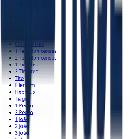
Romanos
1 Coríntios
2 Coríntios
Gálatas
Efésios
Filipenses
Colossenses
1 Tessalonicenses
2 Tessalonicenses
1 Timóteo
2 Timóteo
Tito
Filemom
Hebreus
Tiago
1 Pedro
2 Pedro
1 João
2 João
3 João