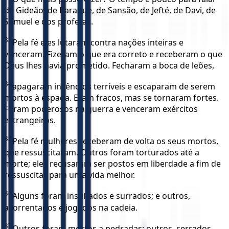
de Gideão, de Baraque, de Sansão, de Jefté, de Davi, de
Samuel e dos profetas.
33
Pela fé eles lutaram contra nações inteiras e
venceram. Fizeram o que era correto e receberam o que
Deus lhes havia prometido. Fecharam a boca de leões,
34
apagaram incêndios terríveis e escaparam de serem
mortos à espada. Eram fracos, mas se tornaram fortes.
Foram poderosos na guerra e venceram exércitos
estrangeiros.
35
Pela fé mulheres receberam de volta os seus mortos,
que ressuscitaram. Outros foram torturados até a
morte; eles recusaram ser postos em liberdade a fim de
ressuscitar para uma vida melhor.
36
Alguns foram insultados e surrados; e outros,
acorrentados e jogados na cadeia.
37
Outros foram mortos a pedradas; outros, serrados