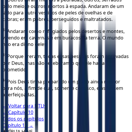
pelo meio; e outros, mortos à espada. Andaram de um
lado para outro vestidos de peles de ovelhas e de
cabras; eram pobres, perseguidos e maltratados.
38
Andaram como refugiados pelos desertos e montes,
vivendo em cavernas e em buracos na terra. O mundo
não era digno deles!
39
Porque creram, todas essas pessoas foram aprovadas
por Deus, mas não receberam o que ele havia
prometido.
40
Pois Deus tinha preparado um plano ainda melhor
para nós, a fim de que, somente conosco, elas fossem
aperfeiçoadas.
← Voltar para
NTLH
← Capítulo
10
Todos os capítulos
Capítulo
12
→
✝️
BÍBLIA HOJE