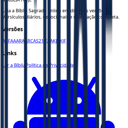
Leia a Bíblia Sagrada online em diversas versões.
Versículos diários, devocionais e navegação completa.
Versões
ACF
AA
ARA
ARC
AS21
JFAA
KJA
KJF
Links
Ler a Bíblia
Política de Privacidade