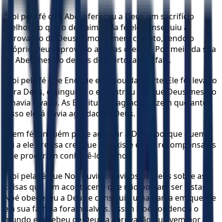
4
Foi pela fé que Abel ofereceu a Deus um sacrifício
melhor do que o de Caim. Pela fé ele conseguiu a
aprovação de Deus como homem correto, tendo o
próprio Deus aprovado as suas ofertas. Por meio da sua
fé, Abel, mesmo depois de morto, ainda fala.
5
Foi pela fé que Enoque escapou da morte. Ele foi levado
para Deus, e ninguém o encontrou porque Deus mesmo
o havia levado. As Escrituras Sagradas dizem que antes
disso ele já havia agradado a Deus.
6
Sem fé ninguém pode agradar a Deus, porque quem
vai a ele precisa crer que ele existe e que recompensa os
que procuram conhecê-lo melhor.
7
Foi pela fé que Noé ouviu os avisos de Deus sobre as
coisas que iam acontecer e que não podiam ser vistas.
Noé obedeceu a Deus e construiu uma barca em que ele
e a sua família foram salvos. Assim Noé condenou o
mundo e recebeu de Deus a aprovação que vem por