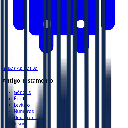
Baixar Aplicativo
Antigo Testamento
Gênesis
Êxodo
Levítico
Números
Deuteronômio
Josué