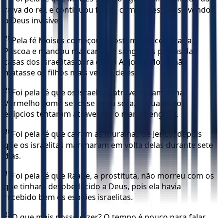
raiva do rei, e continuou firme, como se estivesse vendo
o Deus invisível.
28
Pela fé Moisés começou o costume de celebrar a
Páscoa e mandou marcar com sangue as portas das
casas dos israelitas para que o Anjo da Morte não
matasse os filhos mais velhos deles.
29
Foi pela fé que os israelitas atravessaram o mar
Vermelho como se fosse terra seca. E, quando os
egípcios tentaram atravessar, o mar os engoliu.
30
Foi pela fé que caíram as muralhas de Jericó, depois
que os israelitas marcharam em volta delas durante sete
dias.
31
Foi pela fé que Raabe, a prostituta, não morreu com os
que tinham desobedecido a Deus, pois ela havia
recebido bem os espiões israelitas.
32
O que mais posso dizer? O tempo é pouco para falar