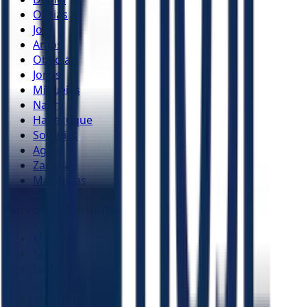
Oséias
Joel
Amós
Obadias
Jonas
Miquéias
Naum
Habacuque
Sofonias
Ageu
Zacarias
Malaquias
Novo Testamento
Mateus
Marcos
Lucas
João
Atos