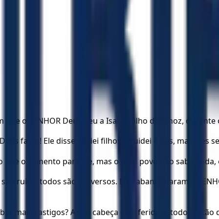
m que o SENHOR Deus deu a Isaías, filho de Amoz, durante o
us falou! Ele disse: “Criei filhos e cuidei deles, mas eles 
 põe o alimento para ele, mas o meu povo não sabe nada, 
 são ruins, todos são perversos. Eles abandonaram o SENHOR
er mais castigos? A sua cabeça está ferida, e todos estão