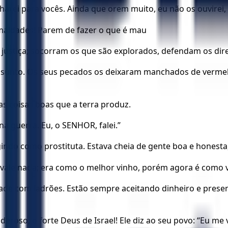
harei para vocês. Ainda que orem muito, eu não os ouvirei
maldades! Parem de fazer o que é mau
ustiça; socorram os que são explorados, defendam os direi
ssunto. Os seus pecados os deixaram manchados de vermel
 coisas boas que a terra produz.
a guerra. Eu, o SENHOR, falei.”
agindo como prostituta. Estava cheia de gente boa e honesta
 vale nada; era como o melhor vinho, porém agora é como
de com ladrões. Estão sempre aceitando dinheiro e present
roso, o forte Deus de Israel! Ele diz ao seu povo: “Eu me 