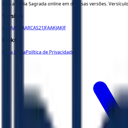
Leia a Bíblia Sagrada online em diversas versões. Versícu
Versões
ACF
AA
ARA
ARC
AS21
JFAA
KJA
KJF
Links
Ler a Bíblia
Política de Privacidade