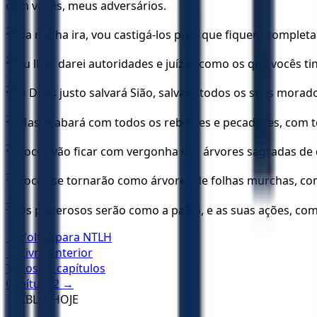
com vocês, meus adversários.
25
Na minha ira, vou castigá-los para que fiquem complet
26
Eu lhes darei autoridades e juízes como os que vocês ti
27
O Deus justo salvará Sião, salvará todos os seus mora
28
Mas acabará com todos os rebeldes e pecadores, com
29
Vocês vão ficar com vergonha das árvores sagradas de q
30
Vocês se tornarão como árvores de folhas murchas, c
31
Os poderosos serão como a palha, e as suas ações, como
← Voltar para
NTLH
← Livro anterior
Todos os capítulos
Capítulo
2
→
✝️
BÍBLIA HOJE