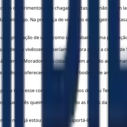
 cheio de ferimentos e de chagas abertas, que não foram l
das pelo fogo. Na presença de vocês, os estrangeiros arrasa
a numa plantação de uvas, como uma cabana numa plantaçã
guns de nós vivêssemos, seríamos agora como a cidade d
tá dizendo! Moradores da cidade , deem atenção ao ensin
ue vocês me oferecem. Estou farto de bodes e de animais g
pediu todo esse corre-corre nos pátios do meu Templo?
so que vocês queimam. Não suporto as Festas da Lua Nova, 
m de nojo; já estou cansado de suportá-los.