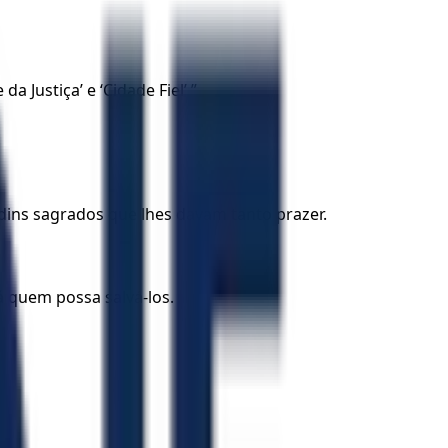
Justiça’ e ‘Cidade Fiel’.”
dins sagrados que lhes davam tanto prazer.
á quem possa salvá-los.