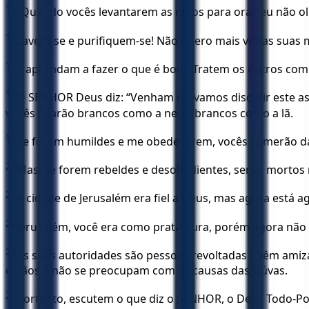
15
“Quando vocês levantarem as mãos para orar, eu não ol
16
Lavem-se e purifiquem-se! Não quero mais ver as suas 
17
e aprendam a fazer o que é bom. Tratem os outros com j
18
O SENHOR Deus diz: “Venham cá, vamos discutir este a
vocês ficarão brancos como a neve, brancos como a lã.
19
Se forem humildes e me obedecerem, vocês comerão das
20
Mas, se forem rebeldes e desobedientes, serão mortos n
21
A cidade de Jerusalém era fiel a Deus, mas agora está 
22
Jerusalém, você era como prata pura, porém agora não
23
As suas autoridades são pessoas revoltadas e têm amiza
órfãos e não se preocupam com as causas das viúvas.
24
Portanto, escutem o que diz o SENHOR, o Deus Todo-Pode