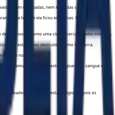
avadas, nem enfaixadas, nem limpadas com azeite.
ram a sua terra, e ela ficou em ruínas. Os estrangeiros
o de pepinos ou como uma cidade cercada pelos inimigos.
e Sodoma, estaríamos destruídos como Gomorra.
amento do nosso Deus!
ordos queimados no altar; estou enjoado do sangue de
os sábados e as outras festas religiosas, pois os