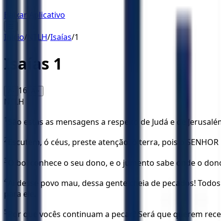
Baixar Aplicativo
☰
Início
/
NTLH
/
Isaías
/
1
Isaías
1
16
A-
A+
NTLH
1
São estas as mensagens a respeito de Judá e de Jerusalé
2
Escutem, ó céus, preste atenção, ó terra, pois o SENHOR De
3
O boi conhece o seu dono, e o jumento sabe onde o dono
4
Ai desse povo mau, dessa gente cheia de pecados! Todos
para ele.
5
Por que vocês continuam a pecar? Será que querem receb