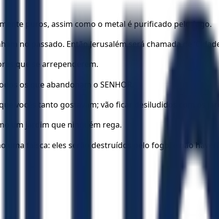
amente puros, assim como o metal é purificado pelo fogo.
nham no passado. Então Jerusalém será chamada de ‘Cidade da 
dores que se arrependerem.
 todos os que abandonam o SENHOR.
ue vocês tanto gostavam; vão ficar desiludidos com os jar
omo um jardim que ninguém rega.
 uma faísca: eles serão destruídos pelo fogo, e não haver