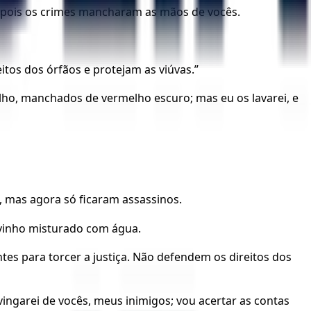
, pois os crimes mancharam as mãos de vocês.
tos dos órfãos e protejam as viúvas.”
ho, manchados de vermelho escuro; mas eu os lavarei, e
, mas agora só ficaram assassinos.
 vinho misturado com água.
es para torcer a justiça. Não defendem os direitos dos
vingarei de vocês, meus inimigos; vou acertar as contas