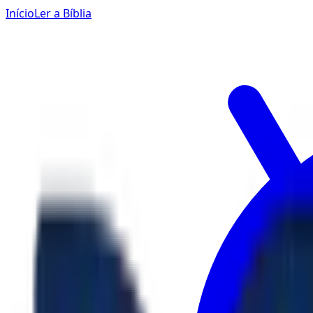
Início
Ler a Bíblia