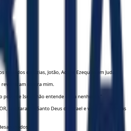
s reinados de Uzias, Jotão, Acaz e Ezequias em Judá.
se revoltaram contra mim.
o povo de Israel não entende coisa nenhuma.”
, rejeitaram o Santo Deus de Israel e viraram as costas
 desanimados.