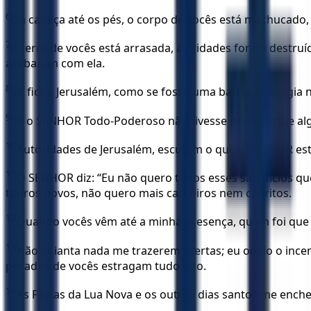
6
Da cabeça até os pés, o corpo de vocês está machucado,
7
A terra de vocês está arrasada, as cidades foram destruí
acabaram com ela.
8
Só ficou Jerusalém, como se fosse uma barraca de vigi
9
Se o SENHOR Todo-Poderoso não tivesse deixado que al
10
Autoridades de Jerusalém, escutem o que o SENHOR es
11
O SENHOR diz: “Eu não quero todos esses sacrifícios q
touros novos, não quero mais carneiros nem cabritos.
12
Quando vocês vêm até a minha presença, quem foi que 
13
Não adianta nada me trazerem ofertas; eu odeio o incen
pecados de vocês estragam tudo isso.
14
As Festas da Lua Nova e os outros dias santos me enche