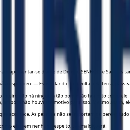
ieram apresentar-se diante de Deus, o SENHOR, e Satanás t
 respondeu: — Estive dando uma volta pela terra, passean
 inteiro não há ninguém tão bom e tão honesto como ele. 
Jó, embora não houvesse motivo para isso. Mesmo assim, el
o que acontece. As pessoas não se importam de perder tudo
s como ele, sem nenhum respeito, te amaldiçoará.