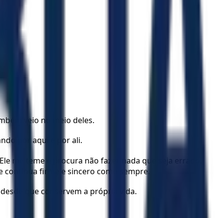
ambém veio no meio deles.
do por aqui e por ali.
Ele me teme e procura não fazer nada que seja errado.
e continua firme e sincero como sempre.
 desde que conservem a própria vida.