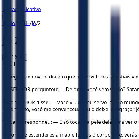
Baixar Aplicativo
☰
Início
/
NTLH
/
Jó
/
2
Jó
2
16
A-
A+
NTLH
1
Chegou de novo o dia em que os servidores celestiais v
2
O SENHOR perguntou: — De onde você vem vindo? Satanás
3
Aí o SENHOR disse: — Você viu o meu servo Jó? No mundo
No entanto, você me convenceu, e eu o deixei desgraçar 
4
Satanás respondeu: — É só tocar na pele dele para ver 
5
Agora, se estenderes a mão e ferires o corpo dele, verá