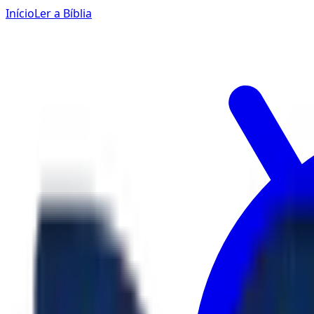
Início
Ler a Bíblia