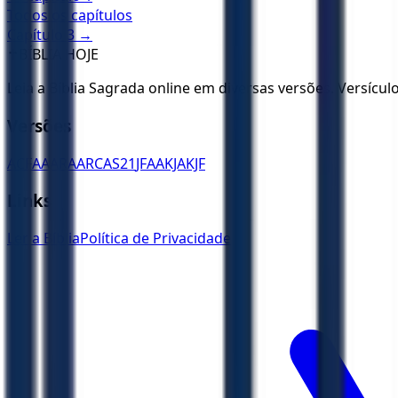
Todos os capítulos
Capítulo
3
→
✝️
BÍBLIA HOJE
Leia a Bíblia Sagrada online em diversas versões. Versícu
Versões
ACF
AA
ARA
ARC
AS21
JFAA
KJA
KJF
Links
Ler a Bíblia
Política de Privacidade