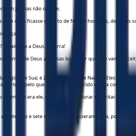
r com Jó, mas não o mate.
rpo de Jó ficasse coberto de feridas horríveis, desde as so
e coçar.
? Amaldiçoe a Deus e morra!
cebemos de Deus as coisas boas, por que não vamos aceit
e, da região de Sua; e Zofar, da região de Naamá. Eles ficar
m tristes pelo que lhe havia acontecido e para consolá-lo.
viram que era ele, começaram a chorar e a gritar. Em sinal
li sete dias e sete noites; e não disseram nada, pois viam 