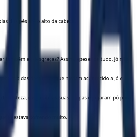
las dos pés até o alto da cabeça.
ar também as desgraças? Assim, apesar de tudo, Jó não
am sabendo das desgraças que haviam acontecido a Jó e
 de tristeza, rasgaram as suas roupas e jogaram pó para
que Jó estava sofrendo muito.