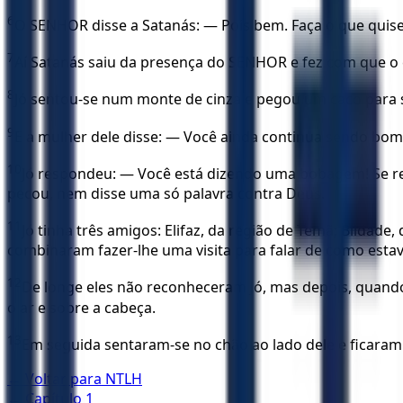
6
O SENHOR disse a Satanás: — Pois bem. Faça o que quise
7
Aí Satanás saiu da presença do SENHOR e fez com que o co
8
Jó sentou-se num monte de cinza e pegou um caco para s
9
E a mulher dele disse: — Você ainda continua sendo bom
10
Jó respondeu: — Você está dizendo uma bobagem! Se re
pecou, nem disse uma só palavra contra Deus.
11
Jó tinha três amigos: Elifaz, da região de Temã; Bildad
combinaram fazer-lhe uma visita para falar de como estava
12
De longe eles não reconheceram Jó, mas depois, quando 
o ar e sobre a cabeça.
13
Em seguida sentaram-se no chão ao lado dele e ficaram a
← Voltar para
NTLH
← Capítulo
1