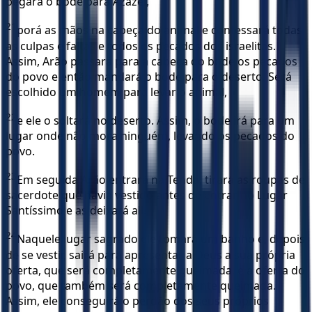
pegará o bode para Azazel,
21
porá as mãos na cabeça do animal e confessará todas
as culpas e faltas e todos os pecados dos israelitas.
Assim, Arão passará para a cabeça do bode os pecados
do povo e então mandará o bode para o deserto. Será
escolhido um homem para levar o animal,
22
e ele o soltará no deserto. Assim, o bode irá para um
lugar onde não mora ninguém, levando os pecados do
povo.
23
Em seguida Arão entrará na Tenda, tirará as roupas de
sacerdote que havia vestido antes de entrar no Lugar
Santíssimo e as deixará ali.
24
Naquele lugar sagrado ele tomará um banho e, depois
de se vestir, sairá para apresentar a Deus a sua própria
oferta, que será completamente queimada, e a oferta do
povo, que também será completamente queimada.
Assim, ele conseguirá o perdão dos seus próprios