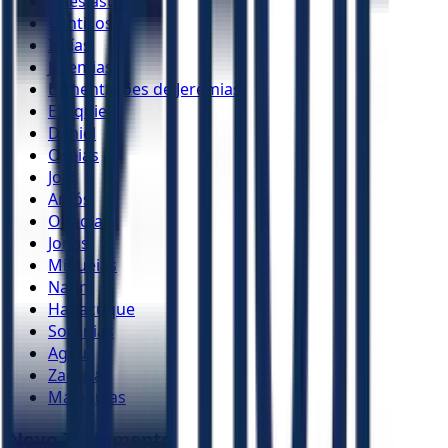
Eclesiastes
Cânticos
Isaías
Jeremias
Lamentações de Jeremias
Ezequiel
Daniel
Oséias
Joel
Amós
Obadias
Jonas
Miquéias
Naum
Habacuque
Sofonias
Ageu
Zacarias
Malaquias
Novo Testamento