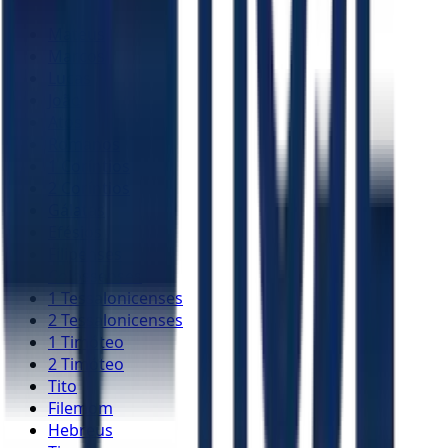
Mateus
Marcos
Lucas
João
Atos
Romanos
1 Coríntios
2 Coríntios
Gálatas
Efésios
Filipenses
Colossenses
1 Tessalonicenses
2 Tessalonicenses
1 Timóteo
2 Timóteo
Tito
Filemom
Hebreus