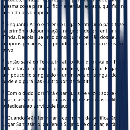
mesma coisa para purificar a Tenda Sagrada, que fica no
meio do povo impuro.
17
Enquanto Arão estiver no Lugar Santíssimo para fazer
a cerimônia de purificação, ninguém deverá entrar na
Tenda. Depois que Arão conseguir o perdão dos seus
próprios pecados, dos pecados da sua família e dos do
povo,
18
então sairá da Tenda, irá até o altar que está em frente
dela e fará a cerimônia da purificação do altar. Pegará
um pouco do sangue do touro novo e do sangue do
bode e o porá nas quatro pontas do altar.
19
Com o dedo borrifará o sangue sete vezes sobre o
altar, e assim o purificará das impurezas dos israelitas, e
o dedicará ao serviço de Deus.
20
Quando Arão terminar a cerimônia da purificação do
Lugar Santíssimo, da Tenda Sagrada e do altar, então