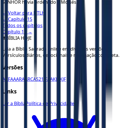
SENHOR havia ordenado a Moisés.
← Voltar para
NTLH
← Capítulo
15
Todos os capítulos
Capítulo
17
→
✝️
BÍBLIA HOJE
Leia a Bíblia Sagrada online em diversas versões.
Versículos diários, devocionais e navegação completa.
Versões
ACF
AA
ARA
ARC
AS21
JFAA
KJA
KJF
Links
Ler a Bíblia
Política de Privacidade