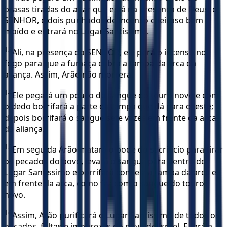
brasas tiradas do altar que está na presença de Deus, o
SENHOR, e dois punhados de incenso cheiroso bem
moído e entrará no Lugar Santíssimo.
13
Ali, na presença do SENHOR, ele porá o incenso no
fogo para que a fumaça cubra a tampa da arca da
aliança. Assim, Arão não morrerá.
14
Ele pegará um pouco do sangue do touro novo e com
o dedo borrifará a parte da tampa que dá para o leste;
depois borrifará o sangue sete vezes em frente da arca
da aliança.
15
Em seguida Arão matará o bode do sacrifício para tirar
os pecados do povo, levará o sangue para dentro do
Lugar Santíssimo e borrifará com ele a tampa da arca e
em frente da arca, como fez com o sangue do touro
novo.
16
Assim, Arão purificará o Lugar Santíssimo de todos os
pecados, faltas e impurezas do povo de Israel. E fará a