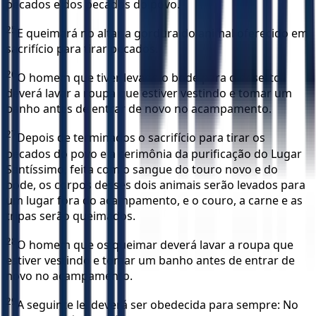
pecados e dos pecados do povo.
25
E queimará no altar a gordura do animal oferecido em
sacrifício para tirar pecados.
26
O homem que tiver levado o bode para o deserto
deverá lavar a roupa que estiver vestindo e tomar um
banho antes de entrar de novo no acampamento.
27
Depois de terminados o sacrifício para tirar os
pecados do povo e a cerimônia da purificação do Lugar
Santíssimo, feita com o sangue do touro novo e do
bode, os corpos desses dois animais serão levados para
um lugar fora do acampamento, e o couro, a carne e as
tripas serão queimados.
28
O homem que os queimar deverá lavar a roupa que
estiver vestindo e tomar um banho antes de entrar de
novo no acampamento.
29
A seguinte lei deverá ser obedecida para sempre: No