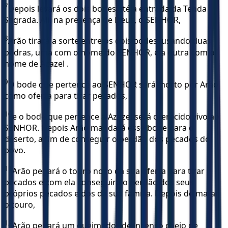
7
Depois levará os dois bodes até a entrada da Tenda
Sagrada. Ali, na presença de Deus, o SENHOR,
8
Arão tirará a sorte entre os dois bodes, usando duas
pedras, uma com o nome do SENHOR, e a outra com o
nome de Azazel .
9
O bode que pertence ao SENHOR será morto por Arão
como oferta para tirar pecados,
10
e o bode que pertence a Azazel será oferecido vivo ao
SENHOR. Depois Arão mandará esse bode para o
deserto, a fim de conseguir o perdão dos pecados do
povo.
11
Arão pegará o touro novo da sua oferta para tirar
pecados e com ela conseguirá o perdão dos seus
próprios pecados e dos da sua família. Depois de matar
o touro,
12
Arão pegará um queimador de incenso cheio de