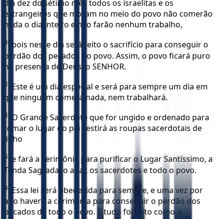
dia dez do sétimo mês todos os israelitas e os
estrangeiros que moram no meio do povo não comerão
nada o dia inteiro e não farão nenhum trabalho,
30
pois nesse dia será feito o sacrifício para conseguir o
perdão dos pecados do povo. Assim, o povo ficará puro
na presença de Deus, o SENHOR.
31
Este é um dia especial e será para sempre um dia em
que ninguém comerá nada, nem trabalhará.
32
O Grande Sacerdote que for ungido e ordenado para
tomar o lugar do pai vestirá as roupas sacerdotais de
linho
33
e fará a cerimônia para purificar o Lugar Santíssimo, a
Tenda Sagrada, o altar, os sacerdotes e todo o povo.
34
Essa lei será obedecida para sempre, e uma vez por
ano haverá a cerimônia para conseguir o perdão dos
pecados de todo o povo. E tudo foi feito como o