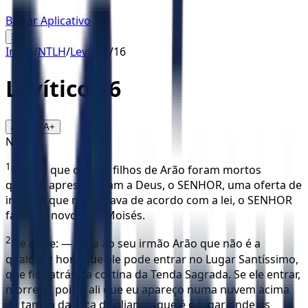
Baixar Aplicativo
☰
Início
/
NTLH
/
Levítico
/
16
Levítico
16
16
A-
A+
NTLH
1
Depois que os dois filhos de Arão foram mortos
quando apresentavam a Deus, o SENHOR, uma oferta de
incenso que não estava de acordo com a lei, o SENHOR
falou de novo com Moisés.
2
Ele disse: — Diga ao seu irmão Arão que não é a
qualquer hora que ele pode entrar no Lugar Santíssimo,
que fica atrás da cortina da Tenda Sagrada. Se ele entrar,
morrerá, pois é ali que eu apareço numa nuvem acima
da tampa da arca da aliança, que é o lugar onde os