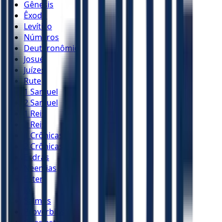
Gênesis
Êxodo
Levítico
Números
Deuteronômio
Josué
Juízes
Rute
1 Samuel
2 Samuel
1 Reis
2 Reis
1 Crônicas
2 Crônicas
Esdras
Neemias
Ester
Jó
Salmos
Provérbios