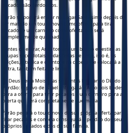
pecados são perdoados.
3
Arão só poderá entrar no Lugar Santíssimo depois de
ter matado um touro novo como oferta para tirar
pecados e um carneiro como oferta que será
completamente queimada.
4
Antes de entrar, Arão tomará um banho e vestirá as
roupas sacerdotais, todas feitas de linho, isto é, os
calções, a túnica e o cinto; e na cabeça ele colocará a
mitra, também feita de linho.
5
E Deus deu a Moisés as seguintes leis para o Dia do
Perdão: O povo de Israel entregará a Arão dois bodes
para a oferta para tirar pecados e um carneiro para a
oferta que será completamente queimada.
6
Arão pegará o touro novo da sua própria oferta para
tirar pecados e com ela conseguirá o perdão dos seus
próprios pecados e dos da sua família.