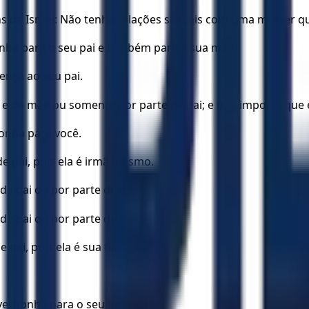
de Israel: Não tenha relações sexuais com uma mulher qu
nha para o seu pai e também para a sua mãe.
nça ao seu pai.
i e de mãe ou somente por parte de pai; e não importa que
gonha para você.
e pai, pois ela é irmã mesmo.
 de pai ou por parte de mãe.
 de pai ou por parte de mãe.
pai, pois ela é sua tia.
vergonha para o seu irmão.