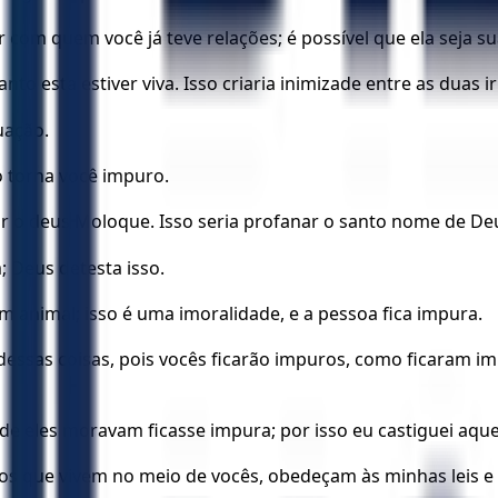
com quem você já teve relações; é possível que ela seja su
o esta estiver viva. Isso criaria inimizade entre as duas i
uação.
 torna você impuro.
vir o deus Moloque. Isso seria profanar o santo nome de D
Deus detesta isso.
animal; isso é uma imoralidade, e a pessoa fica impura.
essas coisas, pois vocês ficarão impuros, como ficaram imp
 eles moravam ficasse impura; por isso eu castiguei aquel
geiros que vivem no meio de vocês, obedeçam às minhas l