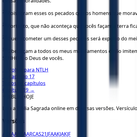
dessas imoralidades.
27
Pois foram esses os pecados que os homens que morava
28
Portanto, que não aconteça que vocês façam a terra fi
29
Quem cometer um desses pecados será expulso do meio
30
Obedeçam a todos os meus mandamentos e não imitem o
SENHOR, o Deus de vocês.
← Voltar para
NTLH
← Capítulo
17
Todos os capítulos
Capítulo
19
→
✝️
BÍBLIA HOJE
Leia a Bíblia Sagrada online em diversas versões. Versícu
Versões
ACF
AA
ARA
ARC
AS21
JFAA
KJA
KJF