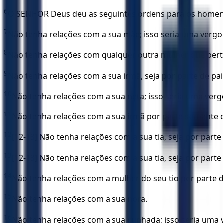
6
O SENHOR Deus deu as seguintes ordens para os homens 
7
Não tenha relações com a sua mãe; isso seria uma vergo
8
Não tenha relações com qualquer outra mulher que perte
9
Não tenha relações com a sua irmã, seja por parte de pa
10
Não tenha relações com a sua neta; isso seria uma ver
11
Não tenha relações com a sua irmã por parte somente d
12
[12-13] Não tenha relações com a sua tia, seja por parte
13
[12-13] Não tenha relações com a sua tia, seja por parte
14
Não tenha relações com a mulher do seu tio por parte de 
15
Não tenha relações com a sua nora.
16
Não tenha relações com a sua cunhada; isso seria uma 