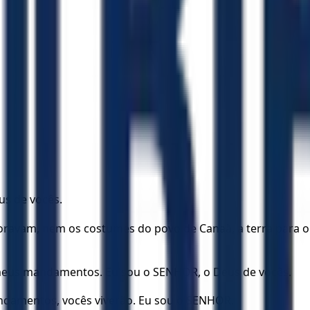
us de vocês.
ravam, nem os costumes do povo de Canaã, a terra para on
 meus mandamentos. Eu sou o SENHOR, o Deus de vocês.
damentos, vocês viverão. Eu sou o SENHOR.