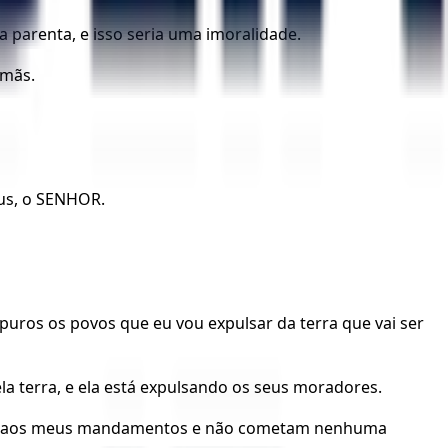
a parenta, e isso seria uma imoralidade.
rmãs.
eus, o SENHOR.
uros os povos que eu vou expulsar da terra que vai ser
a terra, e ela está expulsando os seus moradores.
eis e aos meus mandamentos e não cometam nenhuma