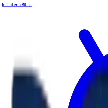
Início
Ler a Bíblia