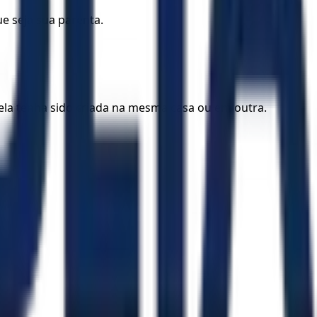
e seja sua parenta.
 ela tenha sido criada na mesma casa ou em outra.