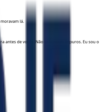
e moravam lá.
 antes de vocês. Não se tornem impuros. Eu sou o