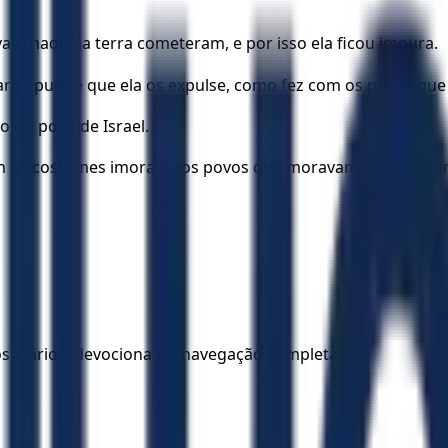
m naquela terra cometeram, e por isso ela ficou impura.
car impura e que ela os expulse, como fez com os povos qu
 do povo de Israel.
s costumes imorais dos povos que moravam naquela terra
los diários, devocionais e navegação completa.