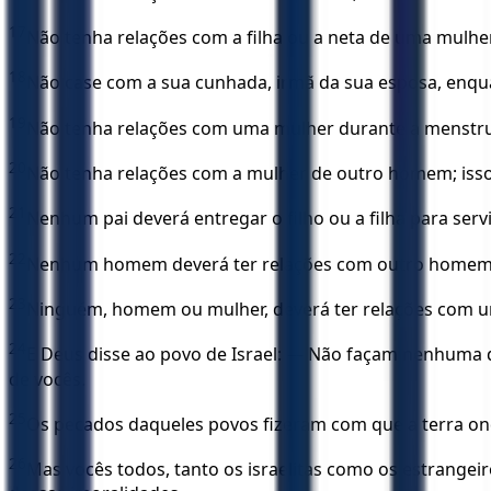
17
Não tenha relações com a filha ou a neta de uma mulher 
18
Não case com a sua cunhada, irmã da sua esposa, enquant
19
Não tenha relações com uma mulher durante a menstr
20
Não tenha relações com a mulher de outro homem; isso
21
Nenhum pai deverá entregar o filho ou a filha para ser
22
Nenhum homem deverá ter relações com outro homem; 
23
Ninguém, homem ou mulher, deverá ter relações com um 
24
E Deus disse ao povo de Israel: — Não façam nenhuma d
de vocês.
25
Os pecados daqueles povos fizeram com que a terra onde
26
Mas vocês todos, tanto os israelitas como os estran