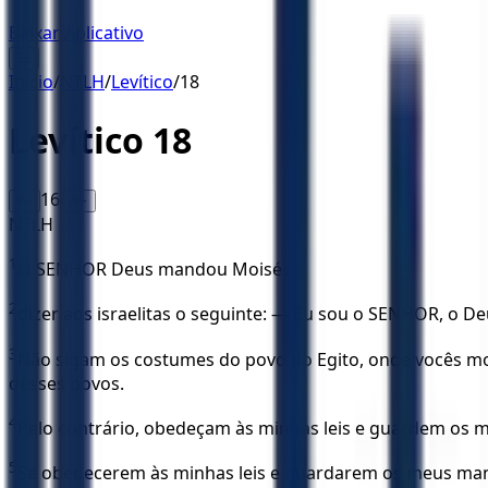
Baixar Aplicativo
☰
Início
/
NTLH
/
Levítico
/
18
Levítico
18
16
A-
A+
NTLH
1
O SENHOR Deus mandou Moisés
2
dizer aos israelitas o seguinte: — Eu sou o SENHOR, o De
3
Não sigam os costumes do povo do Egito, onde vocês mo
desses povos.
4
Pelo contrário, obedeçam às minhas leis e guardem os
5
Se obedecerem às minhas leis e guardarem os meus man