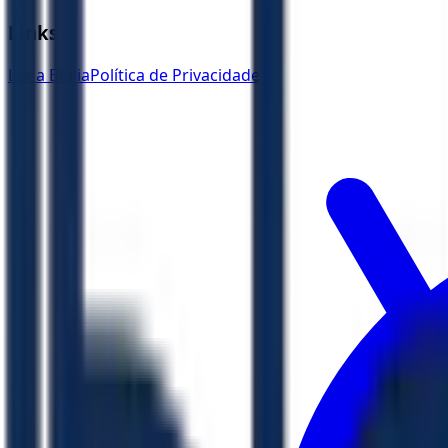
Links
Ler a Bíblia
Política de Privacidade