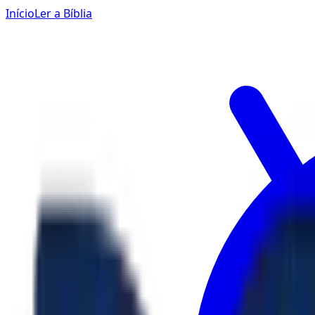
Início
Ler a Bíblia