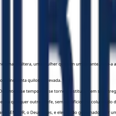
me uma adúltera, uma mulher que tem um amante. Ame-a a
o e cinquenta quilos de cevada.
 Durante esse tempo não se torne prostituta, nem se entr
i ou qualquer outro chefe, sem sacrifícios ou colunas do d
rar o SENHOR, o Deus deles, e eles serão governados por u