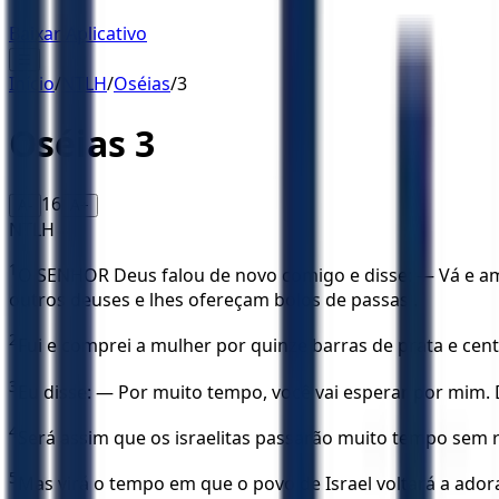
Baixar Aplicativo
☰
Início
/
NTLH
/
Oséias
/
3
Oséias
3
16
A-
A+
NTLH
1
O SENHOR Deus falou de novo comigo e disse: — Vá e a
outros deuses e lhes ofereçam bolos de passas .
2
Fui e comprei a mulher por quinze barras de prata e cent
3
Eu disse: — Por muito tempo, você vai esperar por mim.
4
Será assim que os israelitas passarão muito tempo sem re
5
Mas virá o tempo em que o povo de Israel voltará a ado