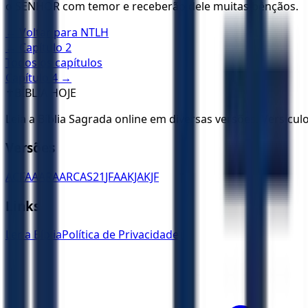
o SENHOR com temor e receberão dele muitas bênçãos.
← Voltar para
NTLH
← Capítulo
2
Todos os capítulos
Capítulo
4
→
✝️
BÍBLIA HOJE
Leia a Bíblia Sagrada online em diversas versões. Versícu
Versões
ACF
AA
ARA
ARC
AS21
JFAA
KJA
KJF
Links
Ler a Bíblia
Política de Privacidade