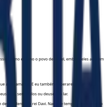
ssim como eu amo o povo de Israel, embora eles adorem
egue a um amante. E eu também esperarei por você.
eus Baal, sem ídolos ou deuses do lar.
m descendente do rei Davi. Naquele tempo, eles adorarão