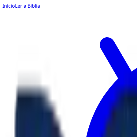
Início
Ler a Bíblia