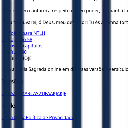
16
Porém eu cantarei a respeito do teu poder; de manhã lo
17
Eu te louvarei, ó Deus, meu defensor! Tu és a minha for
← Voltar para
NTLH
← Capítulo
58
Todos os capítulos
Capítulo
60
→
✝️
BÍBLIA HOJE
Leia a Bíblia Sagrada online em diversas versões. Versícu
Versões
ACF
AA
ARA
ARC
AS21
JFAA
KJA
KJF
Links
Ler a Bíblia
Política de Privacidade