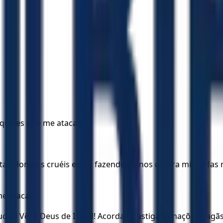
aqueles que me atacam.
ar. Homens cruéis estão fazendo planos contra mim. Mas 
e atacar.
r! Vê, ó Deus de Israel! Acorda e castiga as nações pagãs