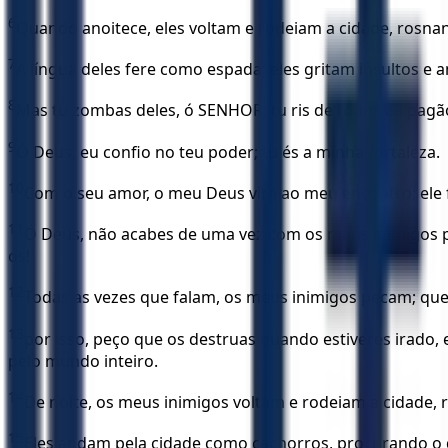
6
Quando anoitece, eles voltam e rodeiam a cidade, rosn
7
A língua deles fere como espada; eles gritam insultos 
8
Mas tu zombas deles, ó SENHOR; tu ris de todos os pagã
9
Ó Deus, eu confio no teu poder; tu és a minha fortaleza.
10
Com o seu amor, o meu Deus virá ao meu encontro; ele 
11
Ó Deus, não acabes de uma vez com os meus inimigos p
os!
12
Todas as vezes que falam, os meus inimigos pecam; qu
13
por isso, peço que os destruas quando estiveres irado
pelo mundo inteiro.
14
De noite, os meus inimigos voltam e rodeiam a cidade,
15
Eles andam pela cidade como cachorros, procurando o