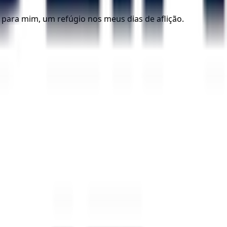
a para mim, um refúgio nos meus dias de aflição.