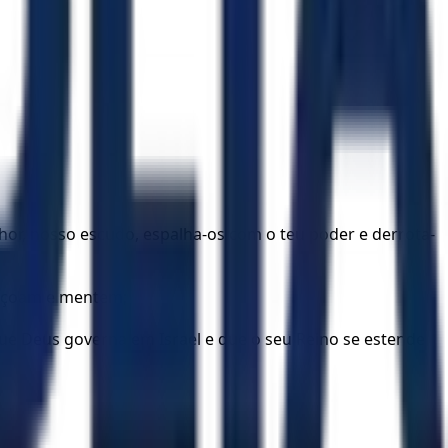
r, nosso escudo, espalha-os com o teu poder e derrota-
diçoam e mentem;
que Deus governa em Israel e que o seu Reino se estende