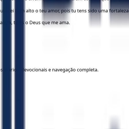
uvarei bem alto o teu amor, pois tu tens sido uma fortalez
taleza, tu és o Deus que me ama.
los diários, devocionais e navegação completa.