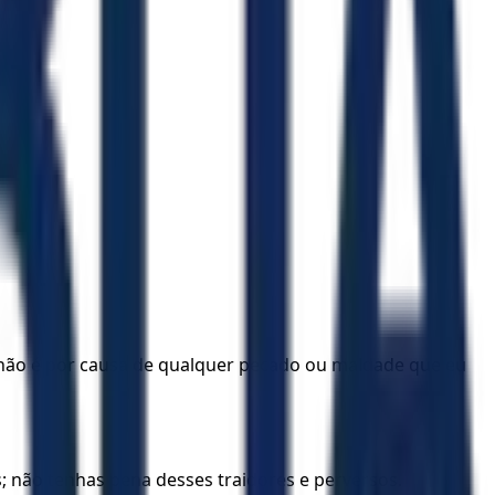
não é por causa de qualquer pecado ou maldade que eu
; não tenhas pena desses traidores e perversos.