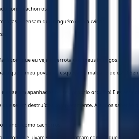
ando como cachorros.
e ameaças e pensam que ninguém está ouvindo.
os.
fará com que eu veja a derrota dos meus inimigos.
ara que o meu povo não esqueça da maldade deles! Ó Senho
e eles sejam apanhados no seu próprio orgulho! Eles amal
, e que sejam destruídos completamente. Aí todos saberão 
 rosnando como cachorros.
 que comer, e uivam se não encontram comida que chegue.