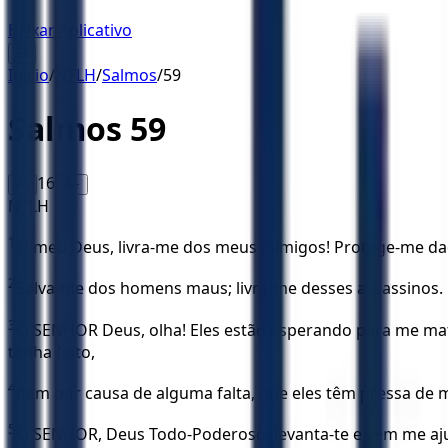
Baixar Aplicativo
☰
Início
/
NTLH
/
Salmos
/
59
Salmos
59
16
A-
A+
NTLH
1
Ó meu Deus, livra-me dos meus inimigos! Protege-me d
2
Salva-me dos homens maus; livra-me desses assassinos.
3
Ó SENHOR Deus, olha! Eles estão esperando para me mat
tenha feito,
4
nem por causa de alguma falta, que eles têm pressa de m
5
Ó SENHOR, Deus Todo-Poderoso, levanta-te e vem me ajuda