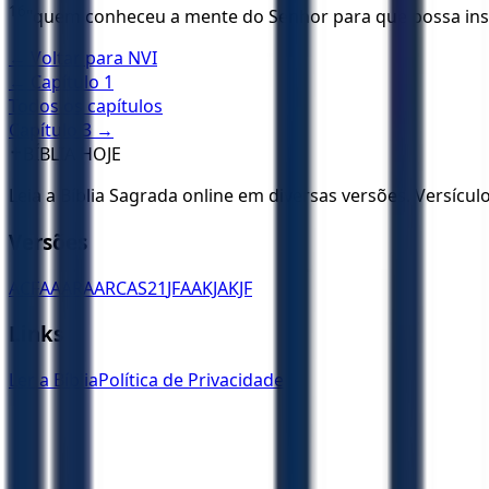
16
"quem conheceu a mente do Senhor para que possa instr
← Voltar para
NVI
← Capítulo
1
Todos os capítulos
Capítulo
3
→
✝️
BÍBLIA HOJE
Leia a Bíblia Sagrada online em diversas versões. Versícu
Versões
ACF
AA
ARA
ARC
AS21
JFAA
KJA
KJF
Links
Ler a Bíblia
Política de Privacidade