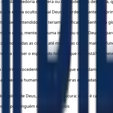
 não da sabedoria desta era ou dos poderosos desta era, 
o que estava oculto, o qual Deus preordenou, antes do princ
ivessem entendido, não teriam crucificado o Senhor da gló
 nenhum ouviu, mente nenhuma imaginou o que Deus prepar
ito sonda todas as coisas, até mesmo as coisas mais profu
em, a não ser o espírito do homem que nele está? Da mes
 Espírito procedente de Deus, para que entendamos as co
 sabedoria humana, mas com palavras ensinadas pelo Espír
 Espírito de Deus, pois lhe são loucura; e não é capaz de e
mesmo por ninguém é discernido; pois