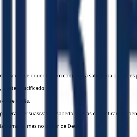
om discurso eloqüente nem com muita sabedoria para lhes 
 e este, crucificado.
 entre vocês.
lavras persuasivas de sabedoria, mas consistiram de dem
ria humana, mas no poder de Deus.