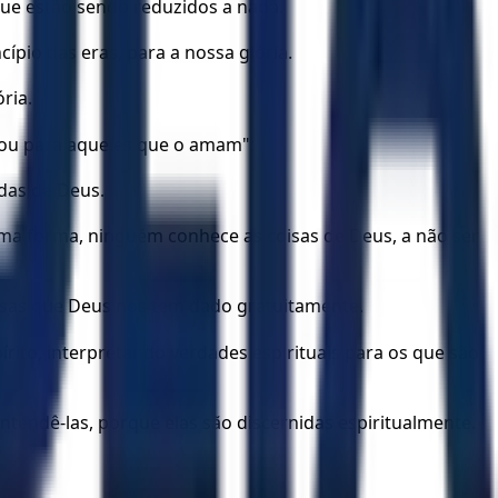
que estão sendo reduzidos a nada.
ípio das eras, para a nossa glória.
ria.
ou para aqueles que o amam";
ndas de Deus.
ma forma, ninguém conhece as coisas de Deus, a não ser
isas que Deus nos tem dado gratuitamente.
ito, interpretando verdades espirituais para os que são
ntendê-las, porque elas são discernidas espiritualmente.