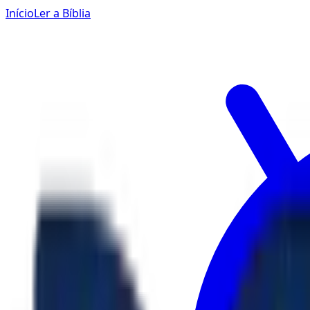
Início
Ler a Bíblia