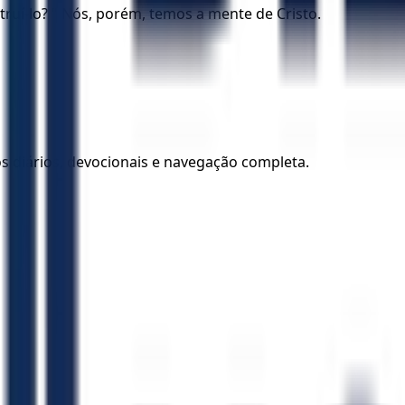
uí-lo? " Nós, porém, temos a mente de Cristo.
los diários, devocionais e navegação completa.