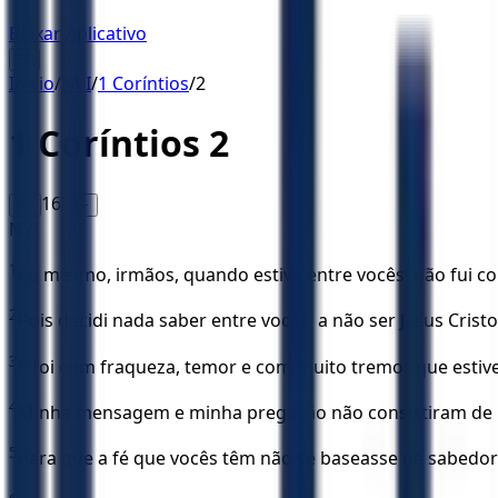
Baixar Aplicativo
☰
Início
/
NVI
/
1 Coríntios
/
2
1 Coríntios
2
16
A-
A+
NVI
1
Eu mesmo, irmãos, quando estive entre vocês, não fui c
2
Pois decidi nada saber entre vocês, a não ser Jesus Cristo,
3
E foi com fraqueza, temor e com muito tremor que estive
4
Minha mensagem e minha pregação não consistiram de pa
5
para que a fé que vocês têm não se baseasse na sabedo