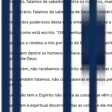
6
Entretanto, falamos de sabedoria entre os maduros, mas
7
Pelo contrário, falamos da sabedoria de Deus, do mistéri
8
Nenhum dos poderosos desta era o entendeu, pois, se o t
9
Todavia, como está escrito: "Olho nenhum viu, ouvido
10
mas Deus o revelou a nós por meio do Espírito. O Espír
11
Pois, quem dentre os homens conhece as coisas do hom
o Espírito de Deus.
12
Nós, porém, não recebemos o espírito do mundo, mas o
13
Delas também falamos, não com palavras ensinadas pela
espirituais.
14
Quem não tem o Espírito não aceita as coisas que vêm do
15
Mas quem é espiritual discerne todas as coisas, e ele 