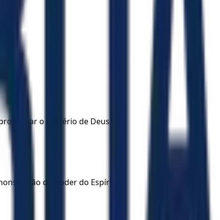
proclamar o mistério de Deus.
onstração do poder do Espírito,